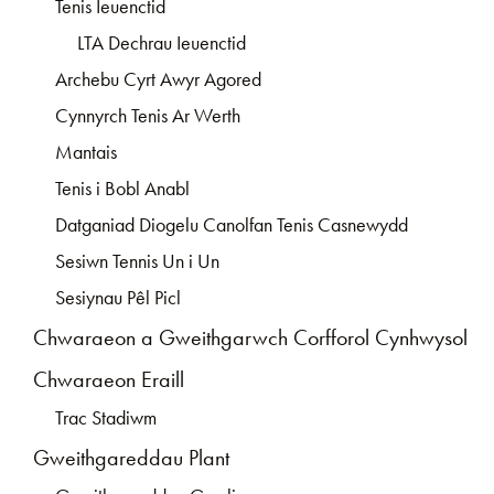
Tenis Ieuenctid
LTA Dechrau Ieuenctid
Archebu Cyrt Awyr Agored
Cynnyrch Tenis Ar Werth
Mantais
Tenis i Bobl Anabl
Datganiad Diogelu Canolfan Tenis Casnewydd
Sesiwn Tennis Un i Un
Sesiynau Pêl Picl
Chwaraeon a Gweithgarwch Corfforol Cynhwysol
Chwaraeon Eraill
Trac Stadiwm
Gweithgareddau Plant