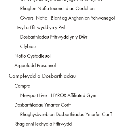
Rhaglen Nofio Ieuenctid ac Oedolion
Gwersi Nofio i Blant ag Anghenion Ychwanegol
Hwyl a Ffitrwydd yn y Pwll
Dosbarthiadau Ffitrwydd yn y Dŵr
Clybiau
Nofio Cystadleuol
Argaeledd Presennol
Campfeydd a Dosbarthiadau
Campfa
Newport Live - HYROX Affiliated Gym
Dosbarthiadau Ymarfer Corff
Rhaghysbysebion Dosbarthiadau Ymarfer Corff
Rhaglenni Iechyd a Ffitrwydd