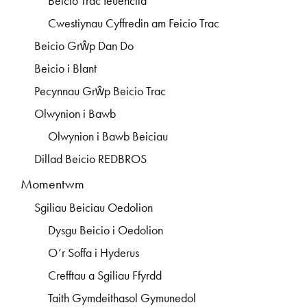
Beicio Trac Ieuenctid
Cwestiynau Cyffredin am Feicio Trac
Beicio Grŵp Dan Do
Beicio i Blant
Pecynnau Grŵp Beicio Trac
Olwynion i Bawb
Olwynion i Bawb Beiciau
Dillad Beicio REDBROS
Momentwm
Sgiliau Beiciau Oedolion
Dysgu Beicio i Oedolion
O’r Soffa i Hyderus
Crefftau a Sgiliau Ffyrdd
Taith Gymdeithasol Gymunedol