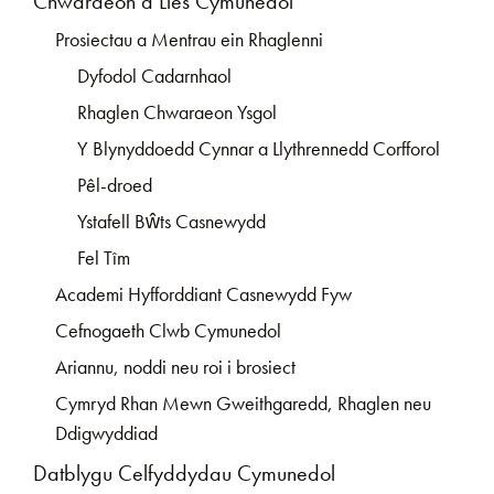
Chwaraeon a Lles Cymunedol
Prosiectau a Mentrau ein Rhaglenni
Dyfodol Cadarnhaol
Rhaglen Chwaraeon Ysgol
Y Blynyddoedd Cynnar a Llythrennedd Corfforol
Pêl-droed
Ystafell Bŵts Casnewydd
Fel Tîm
Academi Hyfforddiant Casnewydd Fyw
Cefnogaeth Clwb Cymunedol
Ariannu, noddi neu roi i brosiect
Cymryd Rhan Mewn Gweithgaredd, Rhaglen neu
Ddigwyddiad
Datblygu Celfyddydau Cymunedol