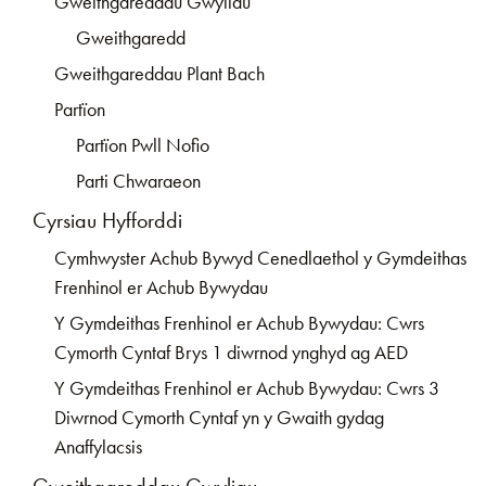
Gweithgareddau Gwyliau
Gweithgaredd
Gweithgareddau Plant Bach
Partïon
Partïon Pwll Nofio
Parti Chwaraeon
Cyrsiau Hyfforddi
Cymhwyster Achub Bywyd Cenedlaethol y Gymdeithas
Frenhinol er Achub Bywydau
Y Gymdeithas Frenhinol er Achub Bywydau: Cwrs
Cymorth Cyntaf Brys 1 diwrnod ynghyd ag AED
Y Gymdeithas Frenhinol er Achub Bywydau: Cwrs 3
Diwrnod Cymorth Cyntaf yn y Gwaith gydag
Anaffylacsis