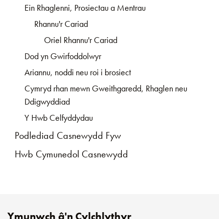
Ein Rhaglenni, Prosiectau a Mentrau
Rhannu'r Cariad
Oriel Rhannu'r Cariad
Dod yn Gwirfoddolwyr
Ariannu, noddi neu roi i brosiect
Cymryd rhan mewn Gweithgaredd, Rhaglen neu
Ddigwyddiad
Y Hwb Celfyddydau
Podlediad Casnewydd Fyw
Hwb Cymunedol Casnewydd
Ymunwch â'n Cylchlythyr