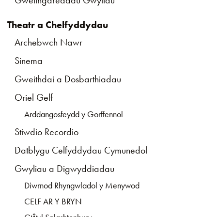
Gweithgareddau Gwyliau
Theatr a Chelfyddydau
Archebwch Nawr
Sinema
Gweithdai a Dosbarthiadau
Oriel Gelf
Arddangosfeydd y Gorffennol
Stiwdio Recordio
Datblygu Celfyddydau Cymunedol
Gwyliau a Digwyddiadau
Diwrnod Rhyngwladol y Menywod
CELF AR Y BRYN