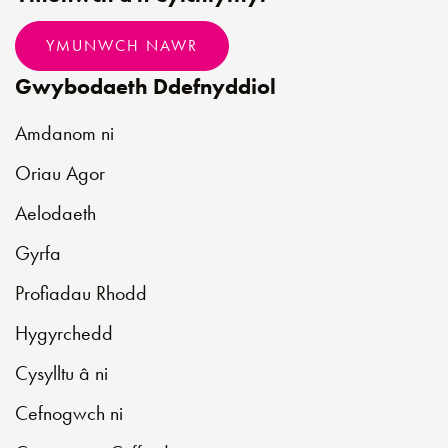
YMUNWCH NAWR
Gwybodaeth Ddefnyddiol
Amdanom ni
Oriau Agor
Aelodaeth
Gyrfa
Profiadau Rhodd
Hygyrchedd
Cysylltu â ni
Cefnogwch ni