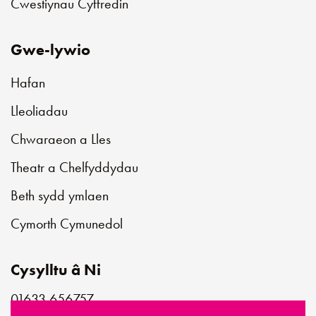
Cwestiynau Cyffredin
Gwe-lywio
Hafan
Lleoliadau
Chwaraeon a Lles
Theatr a Chelfyddydau
Beth sydd ymlaen
Cymorth Cymunedol
Cysylltu â Ni
01633 656757