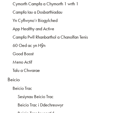
Cymorth Campfa a Chymorth 1 wrth 1
Campfa Iau a Dosbarthiadau
Yn Cyflwyno’r Biogylched
App Healthy and Active
Campfa Pwll Rhanbarthol a Chanolfan Tenis
60 Oed ac yn Hŷn
Good Boost
Meno Actif
Talu a Chwarae
Beicio
Beicio Trac
Sesiynau Beicio Trac
Beicio Trac i Ddechreuwyr