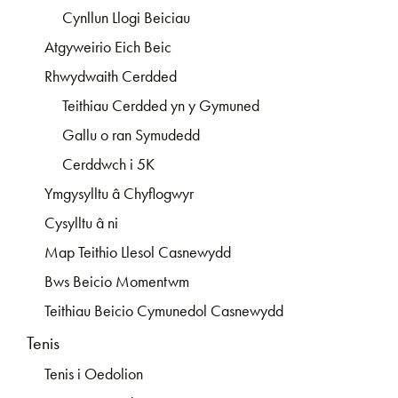
Cynllun Llogi Beiciau
Atgyweirio Eich Beic
Rhwydwaith Cerdded
Teithiau Cerdded yn y Gymuned
Gallu o ran Symudedd
Cerddwch i 5K
Ymgysylltu â Chyflogwyr
Cysylltu â ni
Map Teithio Llesol Casnewydd
Bws Beicio Momentwm
Teithiau Beicio Cymunedol Casnewydd
Tenis
Tenis i Oedolion