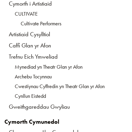
Cymorth i Artistiaid
CULTIVATE
Cultivate Performers
Artistiaid Cysylltiol
Caffi Glan yr Afon
Trefnu Eich Ymweliad
Mynediad yn Theatr Glan yr Afon
Archebu Tocynnau
Cwestiynau Cyffredin yn Theatr Glan yr Afon
Cynllun Eistedd
Gweithgareddau Gwyliau
Cymorth Cymunedol