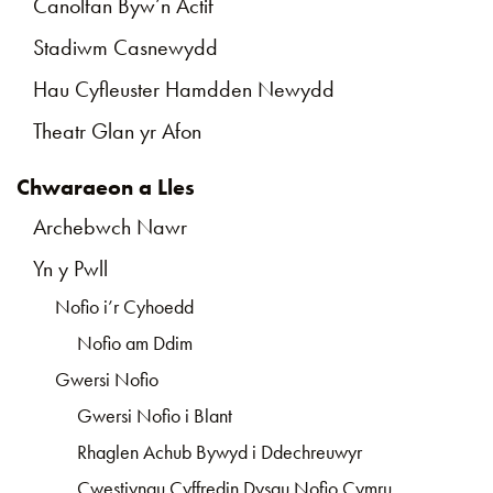
Canolfan Byw’n Actif
Stadiwm Casnewydd
Hau Cyfleuster Hamdden Newydd
Theatr Glan yr Afon
Chwaraeon a Lles
Archebwch Nawr
Yn y Pwll
Nofio i’r Cyhoedd
Nofio am Ddim
Gwersi Nofio
Gwersi Nofio i Blant
Rhaglen Achub Bywyd i Ddechreuwyr
Cwestiynau Cyffredin Dysgu Nofio Cymru