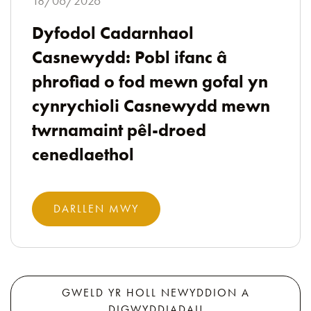
18/06/2026
Dyfodol Cadarnhaol
Casnewydd: Pobl ifanc â
phrofiad o fod mewn gofal yn
cynrychioli Casnewydd mewn
twrnamaint pêl-droed
cenedlaethol
DARLLEN MWY
GWELD YR HOLL NEWYDDION A
DIGWYDDIADAU