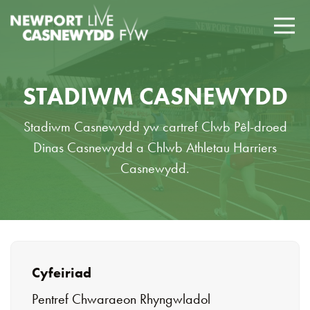
STADIWM CASNEWYDD
Stadiwm Casnewydd yw cartref Clwb Pêl-droed
Dinas Casnewydd a Chlwb Athletau Harriers
Casnewydd.
Cyfeiriad
Pentref Chwaraeon Rhyngwladol