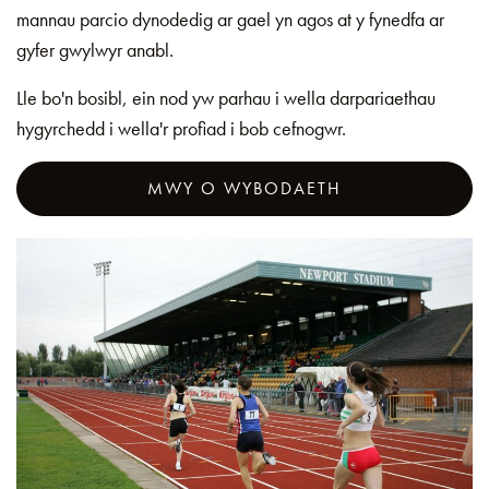
mannau parcio dynodedig ar gael yn agos at y fynedfa ar
gyfer gwylwyr anabl.
Lle bo'n bosibl, ein nod yw parhau i wella darpariaethau
hygyrchedd i wella'r profiad i bob cefnogwr.
MWY O WYBODAETH