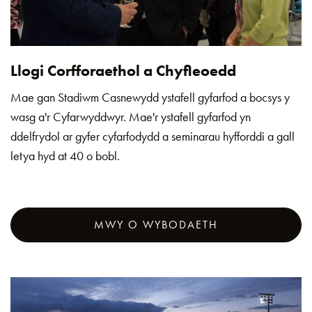
Llogi Corfforaethol a Chyfleoedd
Mae gan Stadiwm Casnewydd ystafell gyfarfod a bocsys y
wasg a'r Cyfarwyddwyr. Mae'r ystafell gyfarfod yn
ddelfrydol ar gyfer cyfarfodydd a seminarau hyfforddi a gall
letya hyd at 40 o bobl.
MWY O WYBODAETH