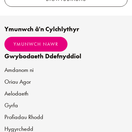
Ymunwch â'n Cylchlythyr
YMUNWCH NAWR
Gwybodaeth Ddefnyddiol
Amdanom ni
Oriau Agor
Aelodaeth
Gyrfa
Profiadau Rhodd
Hygyrchedd