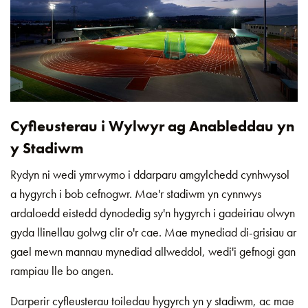
Cyfleusterau i Wylwyr ag Anableddau yn
y Stadiwm
Rydyn ni wedi ymrwymo i ddarparu amgylchedd cynhwysol
a hygyrch i bob cefnogwr. Mae'r stadiwm yn cynnwys
ardaloedd eistedd dynodedig sy'n hygyrch i gadeiriau olwyn
gyda llinellau golwg clir o'r cae. Mae mynediad di-grisiau ar
gael mewn mannau mynediad allweddol, wedi'i gefnogi gan
rampiau lle bo angen.
Darperir cyfleusterau toiledau hygyrch yn y stadiwm, ac mae