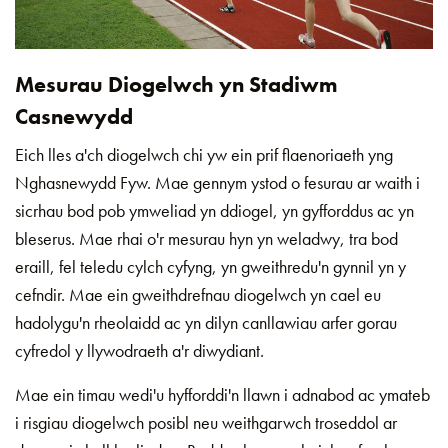
Mesurau Diogelwch yn Stadiwm
Casnewydd
Eich lles a'ch diogelwch chi yw ein prif flaenoriaeth yng
Nghasnewydd Fyw. Mae gennym ystod o fesurau ar waith i
sicrhau bod pob ymweliad yn ddiogel, yn gyfforddus ac yn
bleserus. Mae rhai o'r mesurau hyn yn weladwy, tra bod
eraill, fel teledu cylch cyfyng, yn gweithredu'n gynnil yn y
cefndir. Mae ein gweithdrefnau diogelwch yn cael eu
hadolygu'n rheolaidd ac yn dilyn canllawiau arfer gorau
cyfredol y llywodraeth a'r diwydiant.
Mae ein timau wedi'u hyfforddi'n llawn i adnabod ac ymateb
i risgiau diogelwch posibl neu weithgarwch troseddol ar