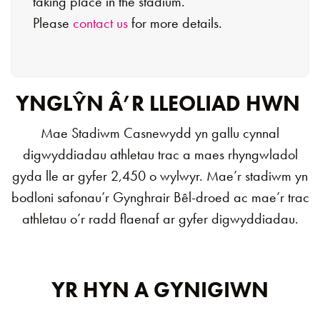
taking place in the stadium.
Please
contact us
for more details.
YNGLŶN Â’R LLEOLIAD HWN
Mae Stadiwm Casnewydd yn gallu cynnal
digwyddiadau athletau trac a maes rhyngwladol
gyda lle ar gyfer 2,450 o wylwyr. Mae’r stadiwm yn
bodloni safonau’r Gynghrair Bêl-droed ac mae’r trac
athletau o’r radd flaenaf ar gyfer digwyddiadau.
YR HYN A GYNIGIWN