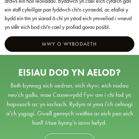
draws ein holl leoliadau. Byddwch yn cael eich cyfarch gan
ein staff cyfeillgar pan fyddwch chi'n cyrraedd, ac efallai y
bydd ein tîm yn siarad â chi yn ystod eich ymweliad i wneud
yn siŵr eich bod chi'n cael y profiad gorau posibl.
MWY O WYBODAETH
EISIAU DOD YN AELOD?
Beth bynnag eich oedran, eich rhyw, eich nodau
neu’ch gallu, mae Casnewydd Fyw am i chi fod yn
hapusach ac yn iachach. Rydym ni yma i'ch cefnogi
a'ch ysgogi. Gwell gennych weithio ar eich pen eich
hun? Mae hynny’n iawn hefyd.