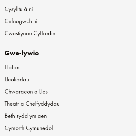
Cysylltu â ni
Cefnogwch ni
Cwestiynau Cyffredin
Gwe-lywio
Hafan
Lleoliadau
Chwaraeon a Lles
Theatr a Chelfyddydau
Beth sydd ymlaen
Cymorth Cymunedol