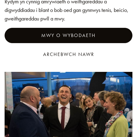
Rydym yn cynnig amrywiaeth o weithgareddau a
digwyddiadau i blant o bob oed gan gynnwys tenis, beicio,
gweithgareddau pwll a mwy.
MWY O WYBODAETH
ARCHEBWCH NAWR