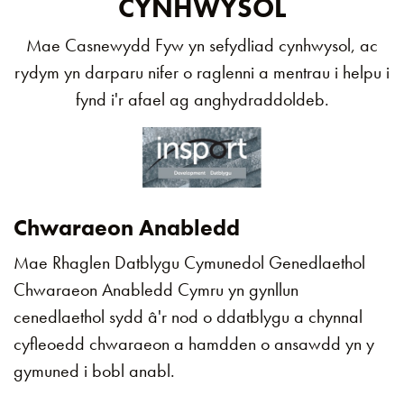
CYNHWYSOL
Mae Casnewydd Fyw yn sefydliad cynhwysol, ac
rydym yn darparu nifer o raglenni a mentrau i helpu i
fynd i'r afael ag anghydraddoldeb.
Chwaraeon Anabledd
Mae Rhaglen Datblygu Cymunedol Genedlaethol
Chwaraeon Anabledd Cymru yn gynllun
cenedlaethol sydd â'r nod o ddatblygu a chynnal
cyfleoedd chwaraeon a hamdden o ansawdd yn y
gymuned i bobl anabl.