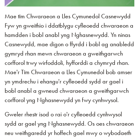
Mae tîm Chwaraeon a Lles Cymunedol Casnewydd
Fyw yn gweithio i ddatblygu cyfleoedd chwaraeon a
hamdden i bobl anabl yng Nghasnewydd. Yn ninas
Casnewydd, mae digon o ffyrdd i bobl ag anabledd
gymryd rhan mewn chwaraeon a gweithgarwch
corfforol trwy wirfoddoli, hyfforddi a chymryd rhan.
Mae'r Tîm Chwaraeon a Lles Cymunedol bob amser
yn ymdrechu i ehangu'r cyfleoedd sydd ar gael i
bobl anabl a gwneud chwaraeon a gweithgarwch
corfforol yng Nghasnewydd yn fwy cynhwysol.
Gweler rhestr isod o rai o'r cyfleoedd cynhwysol
sydd ar gael yng Nghasnewydd. Os oes chwaraeon
neu weithgaredd yr hoffech gael mwy o wybodaeth