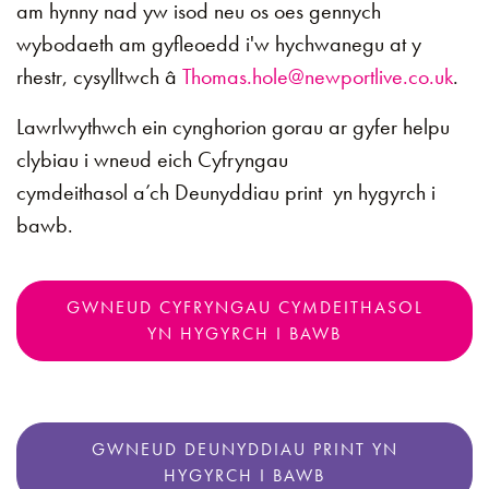
am hynny nad yw isod neu os oes gennych
wybodaeth am gyfleoedd i'w hychwanegu at y
rhestr, cysylltwch â
Thomas.hole@newportlive.co.uk
.
Lawrlwythwch ein cynghorion gorau ar gyfer helpu
clybiau i wneud eich Cyfryngau
cymdeithasol a’ch Deunyddiau print yn hygyrch i
bawb.
GWNEUD CYFRYNGAU CYMDEITHASOL
YN HYGYRCH I BAWB
GWNEUD DEUNYDDIAU PRINT YN
HYGYRCH I BAWB