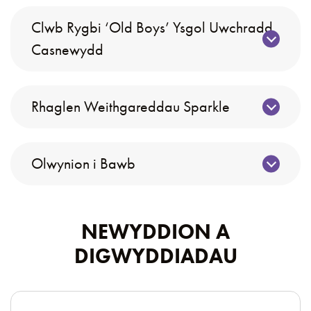
Clwb Rygbi ‘Old Boys’ Ysgol Uwchradd
Casnewydd
Rhaglen Weithgareddau Sparkle
Olwynion i Bawb
NEWYDDION A
DIGWYDDIADAU