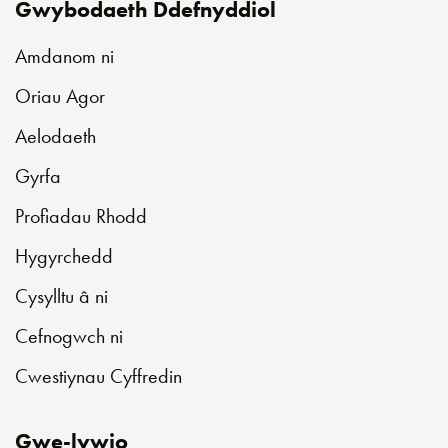
Gwybodaeth Ddefnyddiol
Amdanom ni
Oriau Agor
Aelodaeth
Gyrfa
Profiadau Rhodd
Hygyrchedd
Cysylltu â ni
Cefnogwch ni
Cwestiynau Cyffredin
Gwe-lywio