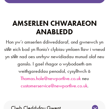
AMSERLEN CHWARAEON
ANABLEDD
Hon yw’r amserlen ddiweddaraf, ond gwnewch yn
siŵr eich bod yn ffonio'r clybiau ymlaen llaw i wneud
yn siŵr nad oes unrhyw newidiadau munud olaf neu
ganslo. I gael rhagor o wybodaeth am
weithgareddau penodol, cysylltwch â
Thomas.hole@newportlive.co.uk
neu
customerservice@newportlive.co.uk
.
Clwb Cleddyfau Gwent