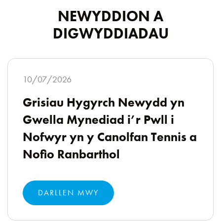
NEWYDDION A
DIGWYDDIADAU
10/07/2026
Grisiau Hygyrch Newydd yn
Gwella Mynediad i’r Pwll i
Nofwyr yn y Canolfan Tennis a
Nofio Ranbarthol
DARLLEN MWY