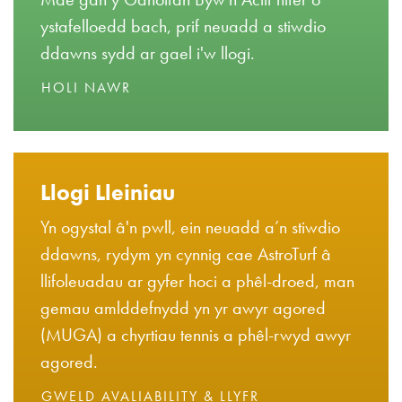
ystafelloedd bach, prif neuadd a stiwdio
ddawns sydd ar gael i'w llogi.
HOLI NAWR
Llogi Lleiniau
Yn ogystal â'n pwll, ein neuadd a’n stiwdio
ddawns, rydym yn cynnig cae AstroTurf â
llifoleuadau ar gyfer hoci a phêl-droed, man
gemau amlddefnydd yn yr awyr agored
(MUGA) a chyrtiau tennis a phêl-rwyd awyr
agored.
GWELD AVALIABILITY & LLYFR