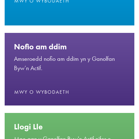
MWY O WYBODAETH
Nofio am ddim
Amseroedd nofio am ddim yn y Ganolfan
Byw’n Actif.
MWY O WYBODAETH
Llogi Lle
Mae gan y Ganolfan Byw'n Actif nifer o