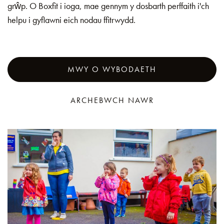
grŵp. O Boxfit i ioga, mae gennym y dosbarth perffaith i'ch
helpu i gyflawni eich nodau ffitrwydd.
MWY O WYBODAETH
ARCHEBWCH NAWR