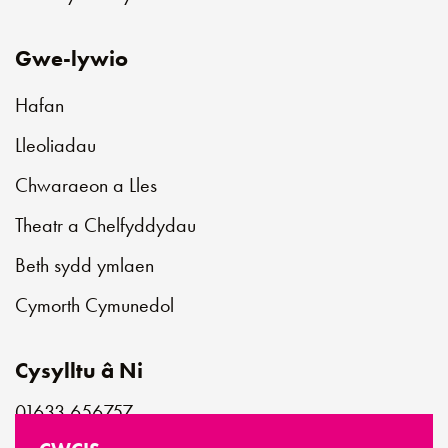
Gwe-lywio
Hafan
Lleoliadau
Chwaraeon a Lles
Theatr a Chelfyddydau
Beth sydd ymlaen
Cymorth Cymunedol
Cysylltu â Ni
01633 656757
customerservice@newportlive.co.uk