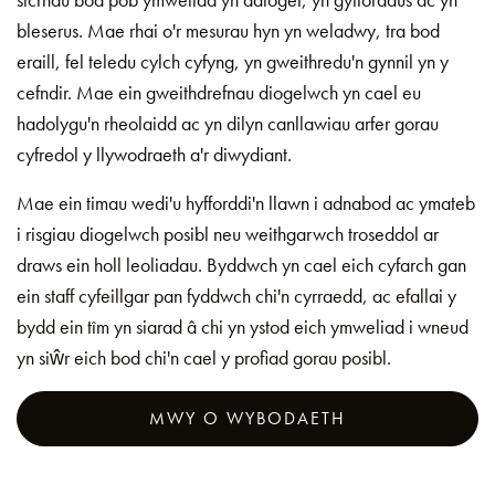
bleserus. Mae rhai o'r mesurau hyn yn weladwy, tra bod
eraill, fel teledu cylch cyfyng, yn gweithredu'n gynnil yn y
cefndir. Mae ein gweithdrefnau diogelwch yn cael eu
hadolygu'n rheolaidd ac yn dilyn canllawiau arfer gorau
cyfredol y llywodraeth a'r diwydiant.
Mae ein timau wedi'u hyfforddi'n llawn i adnabod ac ymateb
i risgiau diogelwch posibl neu weithgarwch troseddol ar
draws ein holl leoliadau. Byddwch yn cael eich cyfarch gan
ein staff cyfeillgar pan fyddwch chi'n cyrraedd, ac efallai y
bydd ein tîm yn siarad â chi yn ystod eich ymweliad i wneud
yn siŵr eich bod chi'n cael y profiad gorau posibl.
MWY O WYBODAETH