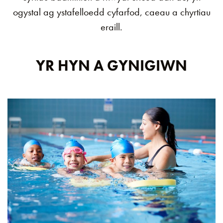
ogystal ag ystafelloedd cyfarfod, caeau a chyrtiau
eraill.
YR HYN A GYNIGIWN