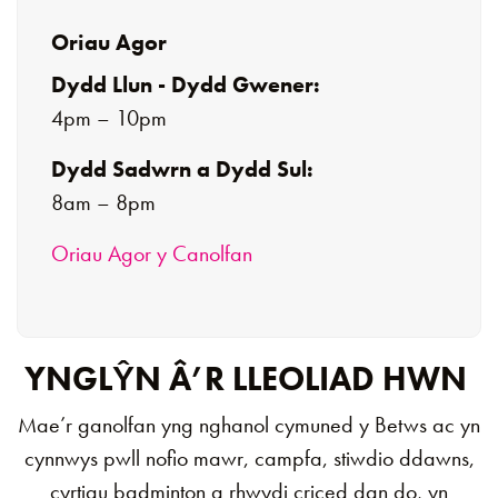
Oriau Agor
Dydd Llun -
Dydd Gwener:
4pm – 10pm
Dydd Sadwrn a Dydd Sul:
8am – 8pm
Oriau Agor y Canolfan
YNGLŶN Â’R LLEOLIAD HWN
Mae’r ganolfan yng nghanol cymuned y Betws ac yn
cynnwys pwll nofio mawr, campfa, stiwdio ddawns,
cyrtiau badminton a rhwydi criced dan do, yn