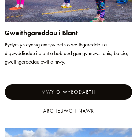
Gweithgareddau i Blant
Rydym yn cynnig amrywiaeth o weithgareddau a
digwyddiadau i blant o bob oed gan gynnwys tenis, beicio,
gweithgareddau pwll a mwy.
MWY O WYBODAETH
ARCHEBWCH NAWR