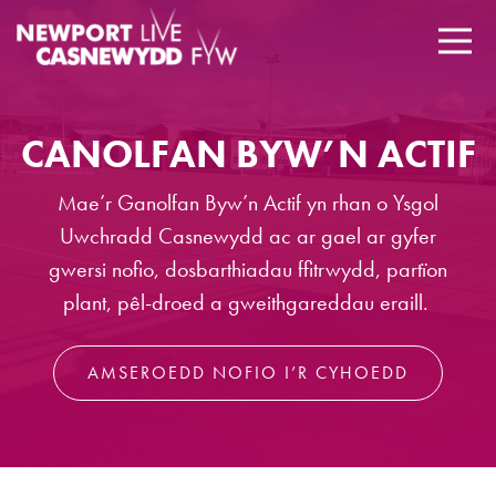
CANOLFAN BYW’N ACTIF
Mae’r Ganolfan Byw’n Actif yn rhan o Ysgol
Uwchradd Casnewydd ac ar gael ar gyfer
gwersi nofio, dosbarthiadau ffitrwydd, partïon
plant, pêl-droed a gweithgareddau eraill.
AMSEROEDD NOFIO I’R CYHOEDD