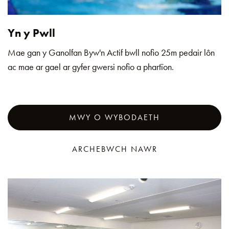
Yn y Pwll
Mae gan y Ganolfan Byw'n Actif bwll nofio 25m pedair lôn
ac mae ar gael ar gyfer gwersi nofio a phartïon.
MWY O WYBODAETH
ARCHEBWCH NAWR