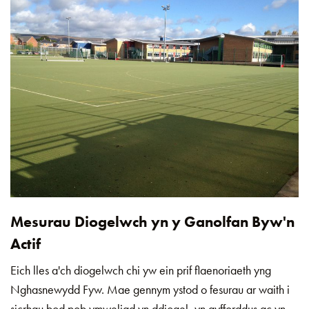
Mesurau Diogelwch yn y Ganolfan Byw'n
Actif
Eich lles a'ch diogelwch chi yw ein prif flaenoriaeth yng
Nghasnewydd Fyw. Mae gennym ystod o fesurau ar waith i
sicrhau bod pob ymweliad yn ddiogel, yn gyfforddus ac yn