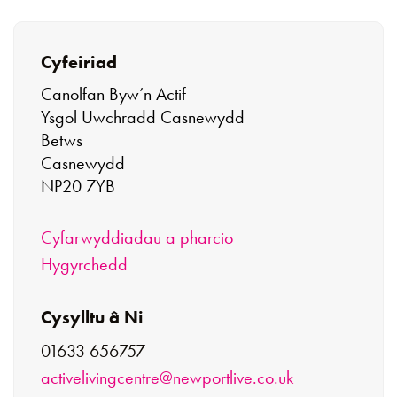
Cyfeiriad
Canolfan Byw’n Actif
Ysgol Uwchradd Casnewydd
Betws
Casnewydd
NP20 7YB
Cyfarwyddiadau a pharcio
Hygyrchedd
Cysylltu â Ni
01633 656757
activelivingcentre@newportlive.co.uk