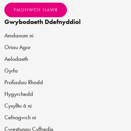
YMUNWCH NAWR
Gwybodaeth Ddefnyddiol
Amdanom ni
Oriau Agor
Aelodaeth
Gyrfa
Profiadau Rhodd
Hygyrchedd
Cysylltu â ni
Cefnogwch ni
Cwestiynau Cyffredin