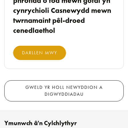
phrofiad o fod mewn gofal yn
cynrychioli Casnewydd mewn
twrnamaint pêl-droed
cenedlaethol
DARLLEN MWY
GWELD YR HOLL NEWYDDION A
DIGWYDDIADAU
Ymunwch â'n Cylchlythyr