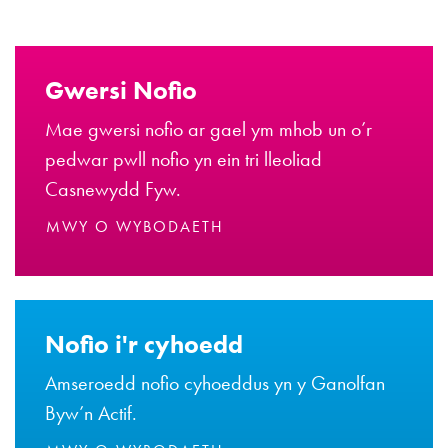
Gwersi Nofio
Mae gwersi nofio ar gael ym mhob un o’r
pedwar pwll nofio yn ein tri lleoliad
Casnewydd Fyw.
MWY O WYBODAETH
Nofio i'r cyhoedd
Amseroedd nofio cyhoeddus yn y Ganolfan
Byw’n Actif.