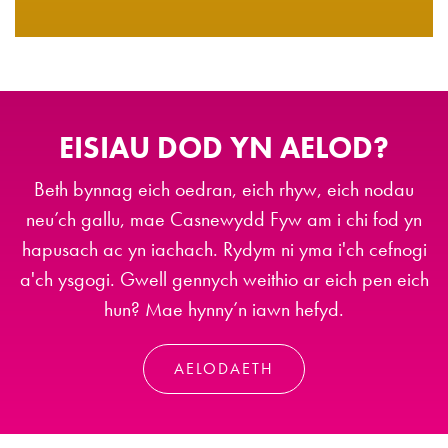
EISIAU DOD YN AELOD?
Beth bynnag eich oedran, eich rhyw, eich nodau
neu’ch gallu, mae Casnewydd Fyw am i chi fod yn
hapusach ac yn iachach. Rydym ni yma i'ch cefnogi
a'ch ysgogi. Gwell gennych weithio ar eich pen eich
hun? Mae hynny’n iawn hefyd.
AELODAETH