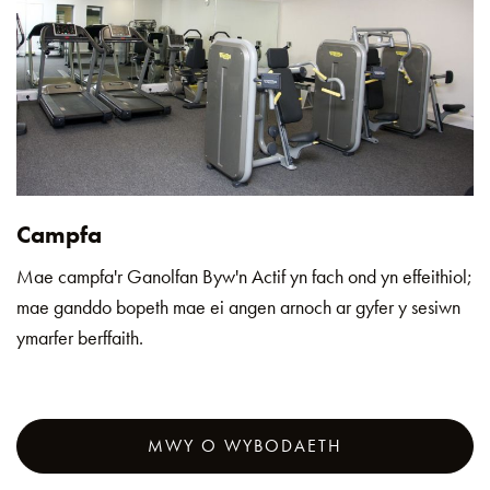
Campfa
Mae campfa'r Ganolfan Byw'n Actif yn fach ond yn effeithiol;
mae ganddo bopeth mae ei angen arnoch ar gyfer y sesiwn
ymarfer berffaith.
MWY O WYBODAETH