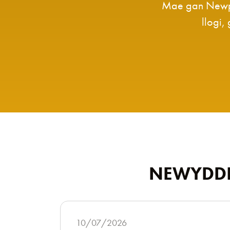
Mae gan Newpor
llogi,
NEWYDDI
10/07/2026