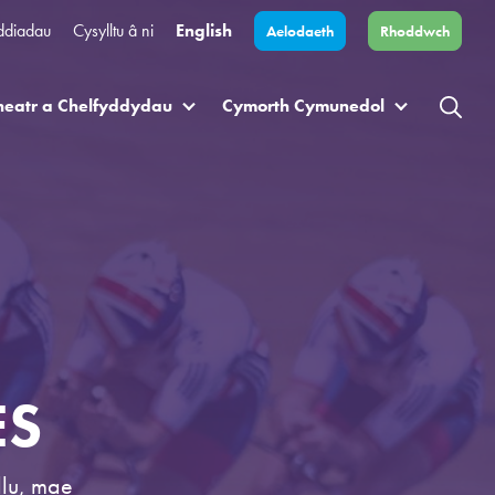
ddiadau
Cysylltu â ni
English
Aelodaeth
Rhoddwch
heatr a Chelfyddydau
Cymorth Cymunedol
ES
llu, mae