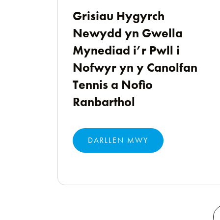
Grisiau Hygyrch
Newydd yn Gwella
Mynediad i’r Pwll i
Nofwyr yn y Canolfan
Tennis a Nofio
Ranbarthol
DARLLEN MWY