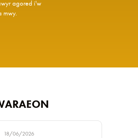
awyr agored i'w
 a mwy.
HWARAEON
18/06/2026