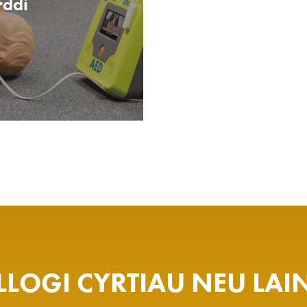
rddi
LLOGI CYRTIAU NEU LAI