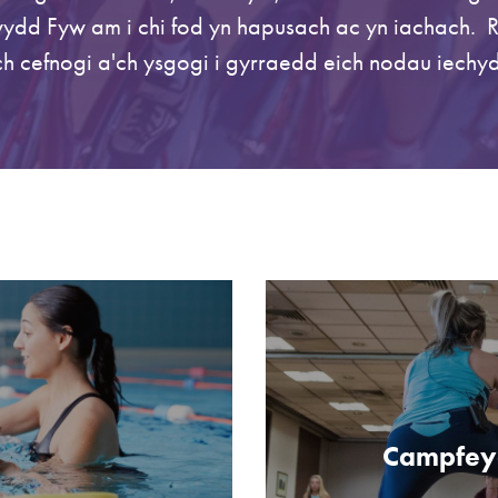
dd Fyw am i chi fod yn hapusach ac yn iachach. 
ch cefnogi a'ch ysgogi i gyrraedd eich nodau iechyd 
Campfey