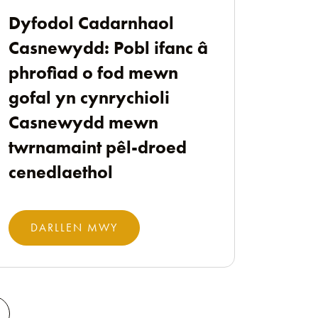
Dyfodol Cadarnhaol
Casnewydd: Pobl ifanc â
phrofiad o fod mewn
gofal yn cynrychioli
Casnewydd mewn
twrnamaint pêl-droed
cenedlaethol
DARLLEN MWY