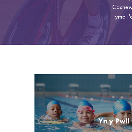
Casnewy
yma i'
Yn y Pwll