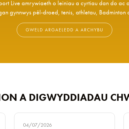
t Live amrywiaeth o leiniau a cyrtiau dan do ac 
 gan gynnwys pêl-droed, tenis, athletau, Badminton
GWELD ARGAELEDD A ARCHYBU
ON A DIGWYDDIADAU C
04/07/2026