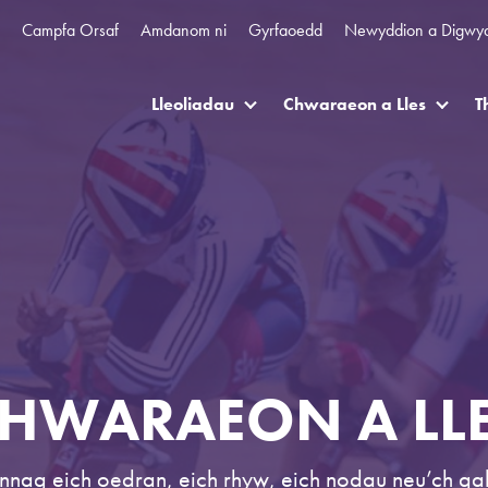
Campfa Orsaf
Amdanom ni
Gyrfaoedd
Newyddion a Digwy
Lleoliadau
Chwaraeon a Lles
T
HWARAEON A LL
nnag eich oedran, eich rhyw, eich nodau neu’ch ga