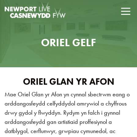
ORIEL GELF
ORIEL GLAN YR AFON
Mae Oriel Glan yr Afon yn cynnal sbectrwm eang o
arddangosfeydd celfyddydol amrywiol a chyffrous
drwy gydol y flwyddyn. Rydym yn falch i gynnal
arddangosfeydd gan artistiaid proffesiynol a
datblygol, cerflunwyr, grwpiau cymunedol, ac