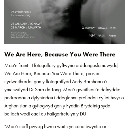
We Are Here, Because You Were There
Mae'n fraint i Ffotogallery gyflwyno arddangosfa newydd,
We Are Here, Because You Were There, prosiect
cydweithredol gan y ffotograffydd Andy Barnham a'r
ymchwilydd Dr Sara de Jong. Mae'r gweithiau’n defnyddio
portreadau a dyfyniadau i ddogfennu profiadau cyfieithwyr o
Afghanistan a gyflogwyd gan y Fyddin Brydeinig sydd
bellach wedi cael eu hailgartrefu yn y DU.
"Mae'r corff pwysig hwn o waith yn canolbwyntio ar