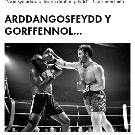
"Mae symudiad a lliw yn deall ei gilydd'' - Consumersmith
ARDDANGOSFEYDD Y
GORFFENNOL...