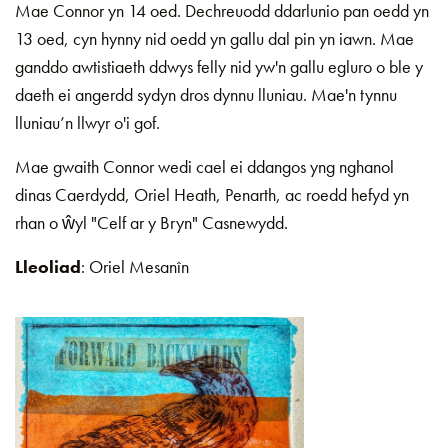
Mae Connor yn 14 oed. Dechreuodd ddarlunio pan oedd yn
13 oed, cyn hynny nid oedd yn gallu dal pin yn iawn. Mae
ganddo awtistiaeth ddwys felly nid yw'n gallu egluro o ble y
daeth ei angerdd sydyn dros dynnu lluniau. Mae'n tynnu
lluniau’n llwyr o'i gof.
Mae gwaith Connor wedi cael ei ddangos yng nghanol
dinas Caerdydd, Oriel Heath, Penarth, ac roedd hefyd yn
rhan o ŵyl "Celf ar y Bryn" Casnewydd.
Lleoliad
: Oriel Mesanîn