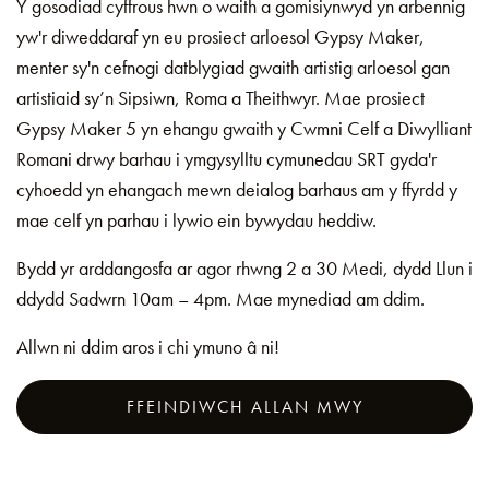
Y gosodiad cyffrous hwn o waith a gomisiynwyd yn arbennig
yw'r diweddaraf yn eu prosiect arloesol Gypsy Maker,
menter sy'n cefnogi datblygiad gwaith artistig arloesol gan
artistiaid sy’n Sipsiwn, Roma a Theithwyr. Mae prosiect
Gypsy Maker 5 yn ehangu gwaith y Cwmni Celf a Diwylliant
Romani drwy barhau i ymgysylltu cymunedau SRT gyda'r
cyhoedd yn ehangach mewn deialog barhaus am y ffyrdd y
mae celf yn parhau i lywio ein bywydau heddiw.
Bydd yr arddangosfa ar agor rhwng 2 a 30 Medi, dydd Llun i
ddydd Sadwrn 10am – 4pm. Mae mynediad am ddim.
Allwn ni ddim aros i chi ymuno â ni!
FFEINDIWCH ALLAN MWY