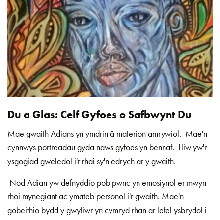
Du a Glas: Celf Gyfoes o Safbwynt Du
Mae gwaith Adians yn ymdrin â materion amrywiol. Mae'n
cynnwys portreadau gyda naws gyfoes yn bennaf. Lliw yw'r
ysgogiad gweledol i'r rhai sy'n edrych ar y gwaith.
Nod Adian yw defnyddio pob pwnc yn emosiynol er mwyn
rhoi mynegiant ac ymateb personol i'r gwaith. Mae'n
gobeithio bydd y gwyliwr yn cymryd rhan ar lefel ysbrydol i