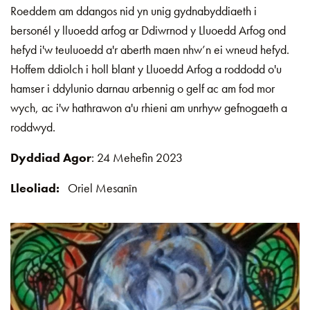
Roeddem am ddangos nid yn unig gydnabyddiaeth i
bersonél y lluoedd arfog ar Ddiwrnod y Lluoedd Arfog ond
hefyd i'w teuluoedd a'r aberth maen nhw’n ei wneud hefyd.
Hoffem ddiolch i holl blant y Lluoedd Arfog a roddodd o'u
hamser i ddylunio darnau arbennig o gelf ac am fod mor
wych, ac i'w hathrawon a'u rhieni am unrhyw gefnogaeth a
roddwyd.
Dyddiad Agor
: 24 Mehefin 2023
Lleoliad:
Oriel Mesanîn