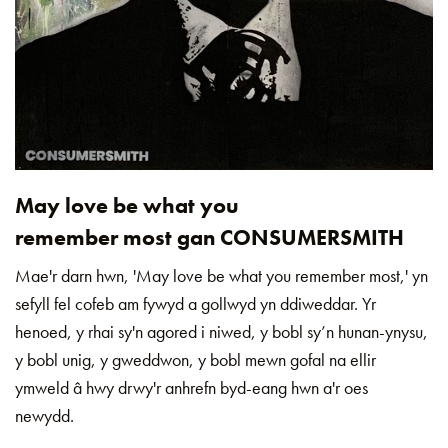
May love be what you
remember most gan CONSUMERSMITH
Mae'r darn hwn, 'May love be what you remember most,' yn
sefyll fel cofeb am fywyd a gollwyd yn ddiweddar. Yr
henoed, y rhai sy'n agored i niwed, y bobl sy’n hunan-ynysu,
y bobl unig, y gweddwon, y bobl mewn gofal na ellir
ymweld â hwy drwy'r anhrefn byd-eang hwn a'r oes
newydd.