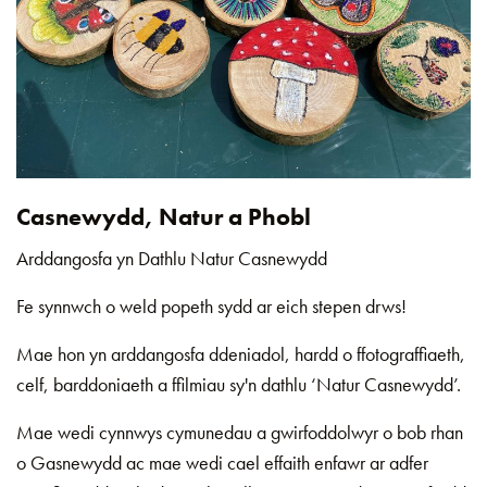
Casnewydd, Natur a Phobl
Arddangosfa yn Dathlu Natur Casnewydd
Fe synnwch o weld popeth sydd ar eich stepen drws!
Mae hon yn arddangosfa ddeniadol, hardd o ffotograffiaeth,
celf, barddoniaeth a ffilmiau sy'n dathlu ‘Natur Casnewydd’.
Mae wedi cynnwys cymunedau a gwirfoddolwyr o bob rhan
o Gasnewydd ac mae wedi cael effaith enfawr ar adfer