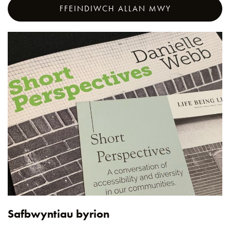
FFEINDIWCH ALLAN MWY
Safbwyntiau byrion