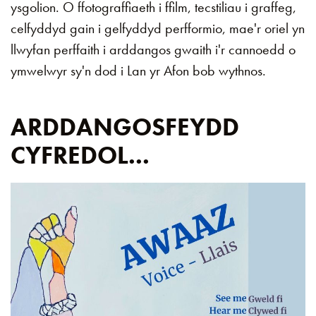
ysgolion. O ffotograffiaeth i ffilm, tecstiliau i graffeg,
celfyddyd gain i gelfyddyd perfformio, mae'r oriel yn
llwyfan perffaith i arddangos gwaith i'r cannoedd o
ymwelwyr sy'n dod i Lan yr Afon bob wythnos.
ARDDANGOSFEYDD
CYFREDOL...