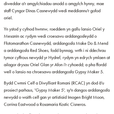
diweddar a'r amgylchiadau anodd o amgylch hynny, mae
staff Cyngor Dinas Casnewydd wedi meddiannu'r gofod
oriel.
Yn ystod y cyfnod hwnnw, roeddem yn gallu lansio Oriel y
Mesanîn ac rydym wedi croesawu arddangosfeydd o
Ffotomarathon Casnewydd, arddangosfa Make Do & Mend
a arddangosfa Red Shoes, fodd bynnag, wrth i ni ddechrau
tymor cyffrous newydd yr Hydref, rydym yn edrych ymlaen at
ailagor drysau Oriel Glan yr Afon i'r cyhoedd; a pha ffordd
well o lansio na chroesawu arddangosfa Gypsy Maker 5.
Bydd Cwmni Celf a Diwylliant Romani (RCAC) yn dod â'u
prosiect parhaus, 'Gypsy Maker 5', sy'n dangos arddangosfa
newydd o waith celf gan yr artistiaid Imogen Bright Moon,
Corrina Eastwood a Rosamaria Kostic Cisneros.