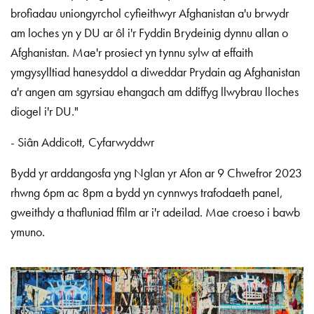
brofiadau uniongyrchol cyfieithwyr Afghanistan a'u brwydr
am loches yn y DU ar ôl i'r Fyddin Brydeinig dynnu allan o
Afghanistan. Mae'r prosiect yn tynnu sylw at effaith
ymgysylltiad hanesyddol a diweddar Prydain ag Afghanistan
a'r angen am sgyrsiau ehangach am ddiffyg llwybrau lloches
diogel i'r DU."
- Siân Addicott, Cyfarwyddwr
Bydd yr arddangosfa yng Nglan yr Afon ar 9 Chwefror 2023
rhwng 6pm ac 8pm a bydd yn cynnwys trafodaeth panel,
gweithdy a thafluniad ffilm ar i'r adeilad. Mae croeso i bawb
ymuno.