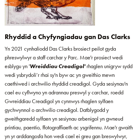
Rhyddid a Chyfyngiadau gan Das Clarks
Yn 2021 cynhaliodd Das Clarks brosiect peilot gyda
phreswylwyr a staff carchar y Parc. Mae'r prosiect wedi
esblygu yn '
Wreiddiau Creadigol'
rhaglen unigryw sydd
wedi ysbrydoli’r rhai sy'n byw ac yn gweithio mewn
caethiwed i archwilio rhyddid creadigol. Gyda sesiynau'n
cael eu cyflwyno yn adrannau preswyl y carchar, roedd
Gwreiddiau Creadigol yn cynnwys rhaglen sylfaen
gychwynnol o archwilio creadigol. Datblygodd y
gweithgaredd sylfaen yn sesiynau arbenigol yn gwneud
printiau, paentio, ffotograffiaeth ac ysgrifennu. Mae'r gwaith
yn yr arddangosfa hon wedi cael ei greu gan breswylwyr,