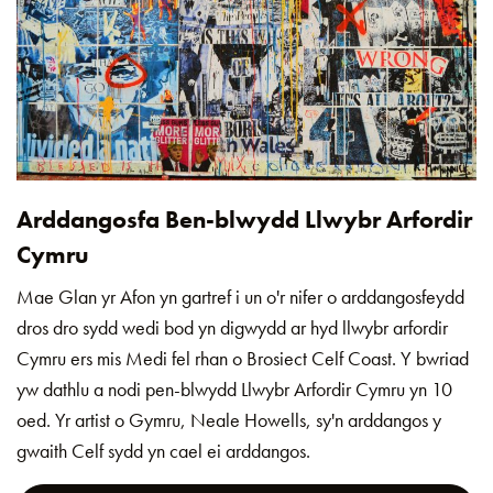
Arddangosfa Ben-blwydd Llwybr Arfordir
Cymru
Mae Glan yr Afon yn gartref i un o'r nifer o arddangosfeydd
dros dro sydd wedi bod yn digwydd ar hyd llwybr arfordir
Cymru ers mis Medi fel rhan o Brosiect Celf Coast. Y bwriad
yw dathlu a nodi pen-blwydd Llwybr Arfordir Cymru yn 10
oed. Yr artist o Gymru, Neale Howells, sy'n arddangos y
gwaith Celf sydd yn cael ei arddangos.