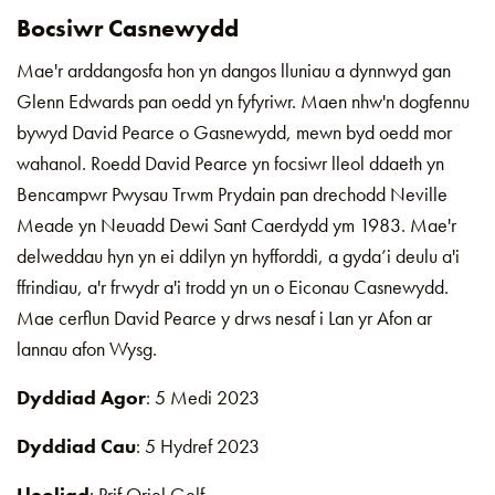
Bocsiwr Casnewydd
Mae'r arddangosfa hon yn dangos lluniau a dynnwyd gan
Glenn Edwards pan oedd yn fyfyriwr. Maen nhw'n dogfennu
bywyd David Pearce o Gasnewydd, mewn byd oedd mor
wahanol. Roedd David Pearce yn focsiwr lleol ddaeth yn
Bencampwr Pwysau Trwm Prydain pan drechodd Neville
Meade yn Neuadd Dewi Sant Caerdydd ym 1983. Mae'r
delweddau hyn yn ei ddilyn yn hyfforddi, a gyda’i deulu a'i
ffrindiau, a'r frwydr a'i trodd yn un o Eiconau Casnewydd.
Mae cerflun David Pearce y drws nesaf i Lan yr Afon ar
lannau afon Wysg.
Dyddiad Agor
: 5 Medi 2023
Dyddiad Cau
: 5 Hydref 2023
Lleoliad
: Prif Oriel Gelf