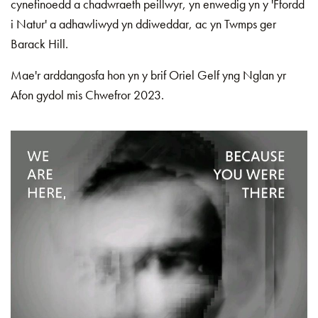
cynefinoedd a chadwraeth peillwyr, yn enwedig yn y 'Ffordd
i Natur' a adhawliwyd yn ddiweddar, ac yn Twmps ger
Barack Hill.
Mae'r arddangosfa hon yn y brif Oriel Gelf yng Nglan yr
Afon gydol mis Chwefror 2023.