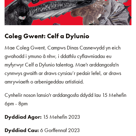
Coleg Gwent: Celf a Dylunio
Mae Coleg Gwent, Campws Dinas Casnewydd yn eich
gwahodd i ymuno â nhw, i ddathlu cyflawniadau eu
myfyrwyr Celf a Dylunio talentog. Mae'r arddangosfa'n
cynnwys gwaith ar draws cyrsiau’r pedair lefel, ar draws
amrywiaeth o arbenigeddau artistiaid.
Cynhelir noson lansio'r arddangosfa ddydd Iau 15 Mehefin
6pm - 8pm
Dyddiad Agor:
15 Mehefin 2023
Dyddiad Cau:
6 Gorffennaf 2023