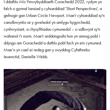
I ddathlu Mis Ymwybyddiaeth Corachedd 2022, rydym yn
falch o gynnal lansiad y cyhoeddiad 'Short Perspectives', a
gefnogir gan Urban Circle Newport. Mae'r cyhoeddiad sy'n
canolbwyntio ar y gweledol yn amlygu hygyrchedd,
cynhwysiant, a chysylltiadau cymunedol – o safbwynt sy'n
wahanol i'r norm. Mae'r arddangosfa hon yn annog pobl i
ddysgu am Gorachedd a dathlu pobl fach yn ein cymuned.
Mae’n yn cael ei redeg gan y swyddog Cyfathrebu
Ieuenctid, Danielle Webb.