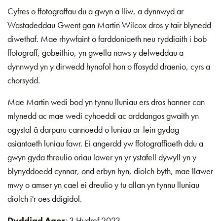
Cyfres o ffotograffau du a gwyn a lliw, a dynnwyd ar
Wastadeddau Gwent gan Martin Wilcox dros y tair blynedd
diwethaf. Mae rhywfaint o farddoniaeth neu ryddiaith i bob
ffotograff, gobeithio, yn gwella naws y delweddau a
dynnwyd yn y dirwedd hynafol hon o ffosydd draenio, cyrs a
chorsydd.
Mae Martin wedi bod yn tynnu lluniau ers dros hanner can
mlynedd ac mae wedi cyhoeddi ac arddangos gwaith yn
ogystal â darparu cannoedd o luniau ar-lein gydag
asiantaeth luniau fawr. Ei angerdd yw ffotograffiaeth ddu a
gwyn gyda threulio oriau lawer yn yr ystafell dywyll yn y
blynyddoedd cynnar, ond erbyn hyn, diolch byth, mae llawer
mwy o amser yn cael ei dreulio y tu allan yn tynnu lluniau
diolch i'r oes ddigidol.
Dyddiad Agor
: 3 Hydref 2023