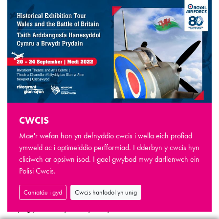
CWCIS
Arddangosfa 80 mlwyddiant Cymru a
Mae'r wefan hon yn defnyddio cwcis i wella eich profiad
Brwydr Prydain
ymweld ac i optimeiddio perfformiad. I dderbyn y cwcis hyn
cliciwch ar opsiwn isod. I gael gwybod mwy darllenwch ein
Bydd Casnewydd yn croesawu arddangosfa 80 mlwyddiant
Polisi Cwcis.
Cymru a Brwydr Prydain y mis Medi hwn fel rhan o
Caniatáu i gyd
Cwcis hanfodol yn unig
ddigwyddiadau coffáu cenedlaethol sy'n nodi pennod
bwysig yn hanes yr Ail Ryfel Byd.