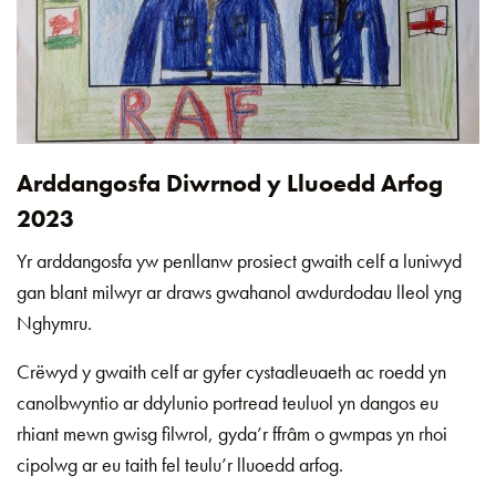
Arddangosfa Diwrnod y Lluoedd Arfog
2023
Yr arddangosfa yw penllanw prosiect gwaith celf a luniwyd
gan blant milwyr ar draws gwahanol awdurdodau lleol yng
Nghymru.
Crëwyd y gwaith celf ar gyfer cystadleuaeth ac roedd yn
canolbwyntio ar ddylunio portread teuluol yn dangos eu
rhiant mewn gwisg filwrol, gyda’r ffrâm o gwmpas yn rhoi
cipolwg ar eu taith fel teulu’r lluoedd arfog.