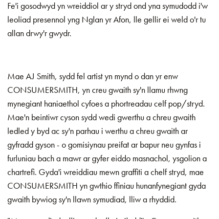
Fe'i gosodwyd yn wreiddiol ar y stryd ond yna symudodd i'w
leoliad presennol yng Nglan yr Afon, lle gellir ei weld o'r tu
allan drwy'r gwydr.
Mae AJ Smith, sydd fel artist yn mynd o dan yr enw
CONSUMERSMITH, yn creu gwaith sy'n llamu rhwng
mynegiant haniaethol cyfoes a phortreadau celf pop/stryd.
Mae'n beintiwr cyson sydd wedi gwerthu a chreu gwaith
ledled y byd ac sy'n parhau i werthu a chreu gwaith ar
gyfradd gyson - o gomisiynau preifat ar bapur neu gynfas i
furluniau bach a mawr ar gyfer eiddo masnachol, ysgolion a
chartrefi. Gyda'i wreiddiau mewn graffiti a chelf stryd, mae
CONSUMERSMITH yn gwthio ffiniau hunanfynegiant gyda
gwaith bywiog sy'n llawn symudiad, lliw a rhyddid.