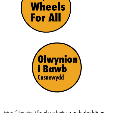
Mae Olwynion i Bawb yn fenter a gydnabyddir yn