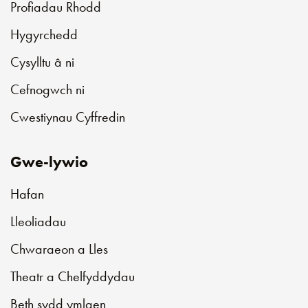
Profiadau Rhodd
Hygyrchedd
Cysylltu â ni
Cefnogwch ni
Cwestiynau Cyffredin
Gwe-lywio
Hafan
Lleoliadau
Chwaraeon a Lles
Theatr a Chelfyddydau
Beth sydd ymlaen