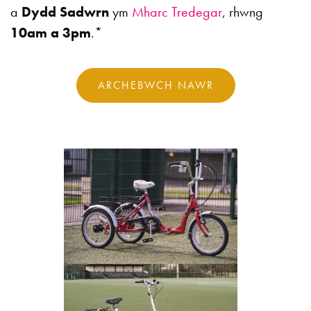
a
Dydd Sadwrn
ym
Mharc Tredegar
, rhwng
10am a 3pm
.*
ARCHEBWCH NAWR