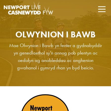
OLWYNION I BAWB
Mae Olwynion i Bawb yn fenter a gydnabyddir
yn genedlaethol sy'n annog pob plentyn ac
oedolyn ag anableddau ac anghenion
gwahanol i gymryd rhan yn byd beicio.