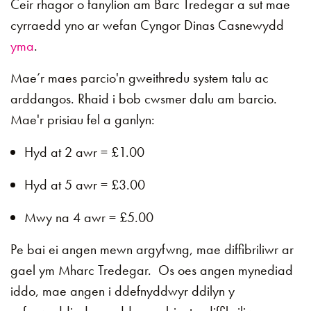
Ceir rhagor o fanylion am Barc Tredegar a sut mae
cyrraedd yno ar wefan Cyngor Dinas Casnewydd
yma
.
Mae’r maes parcio'n gweithredu system talu ac
arddangos. Rhaid i bob cwsmer dalu am barcio.
Mae'r prisiau fel a ganlyn:
Hyd at 2 awr = £1.00
Hyd at 5 awr = £3.00
Mwy na 4 awr = £5.00
Pe bai ei angen mewn argyfwng, mae diffibriliwr ar
gael ym Mharc Tredegar. Os oes angen mynediad
iddo, mae angen i ddefnyddwyr ddilyn y