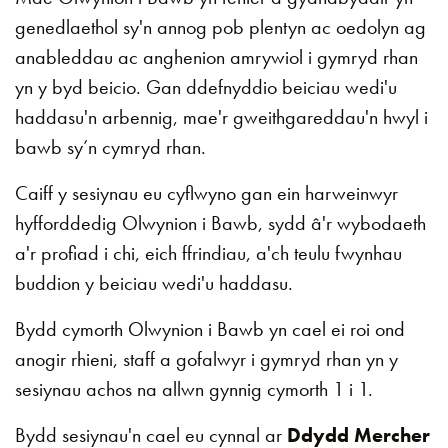
genedlaethol sy'n annog pob plentyn ac oedolyn ag
anableddau ac anghenion amrywiol i gymryd rhan
yn y byd beicio. Gan ddefnyddio beiciau wedi'u
haddasu'n arbennig, mae'r gweithgareddau'n hwyl i
bawb sy’n cymryd rhan.
Caiff y sesiynau eu cyflwyno gan ein harweinwyr
hyfforddedig Olwynion i Bawb, sydd â'r wybodaeth
a'r profiad i chi, eich ffrindiau, a'ch teulu fwynhau
buddion y beiciau wedi'u haddasu.
Bydd cymorth Olwynion i Bawb yn cael ei roi ond
anogir rhieni, staff a gofalwyr i gymryd rhan yn y
sesiynau achos na allwn gynnig cymorth 1 i 1.
Bydd sesiynau'n cael eu cynnal ar
Ddydd Mercher