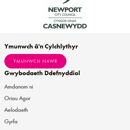
Ymunwch â'n Cylchlythyr
YMUNWCH NAWR
Gwybodaeth Ddefnyddiol
Amdanom ni
Oriau Agor
Aelodaeth
Gyrfa