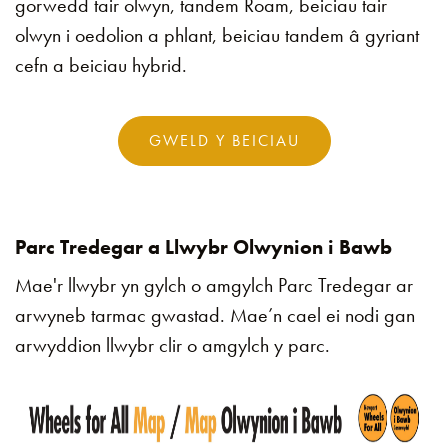
gorwedd tair olwyn, tandem Roam, beiciau tair
olwyn i oedolion a phlant, beiciau tandem â gyriant
cefn a beiciau hybrid.
GWELD Y BEICIAU
Parc Tredegar a Llwybr Olwynion i Bawb
Mae'r llwybr yn gylch o amgylch Parc Tredegar ar
arwyneb tarmac gwastad. Mae’n cael ei nodi gan
arwyddion llwybr clir o amgylch y parc.