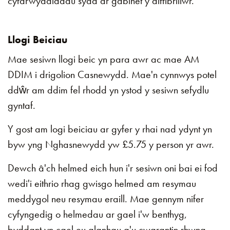
cyfarwyddiadau sydd ar gabinet y diffibriliwr.
Llogi Beiciau
Mae sesiwn llogi beic yn para awr ac mae AM
DDIM i drigolion Casnewydd. Mae'n cynnwys potel
ddŵr am ddim fel rhodd yn ystod y sesiwn sefydlu
gyntaf.
Y gost am logi beiciau ar gyfer y rhai nad ydynt yn
byw yng Nghasnewydd yw £5.75 y person yr awr.
Dewch â'ch helmed eich hun i'r sesiwn oni bai ei fod
wedi'i eithrio rhag gwisgo helmed am resymau
meddygol neu resymau eraill. Mae gennym nifer
cyfyngedig o helmedau ar gael i'w benthyg,
byddant yn cael eu glanhau a'u cwarantin rhwng