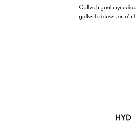
Gallwch gael mynediad i
gallwch ddewis un o'n E