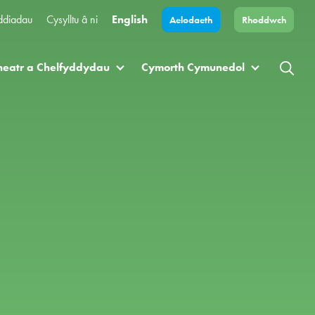
ddiadau
Cysylltu â ni
English
Aelodaeth
Rhoddwch
heatr a Chelfyddydau
Cymorth Cymunedol