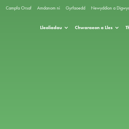
Campfa Orsaf
Amdanom ni
Gyrfaoedd
Newyddion a Digwy
Lleoliadau
Chwaraeon a Lles
T