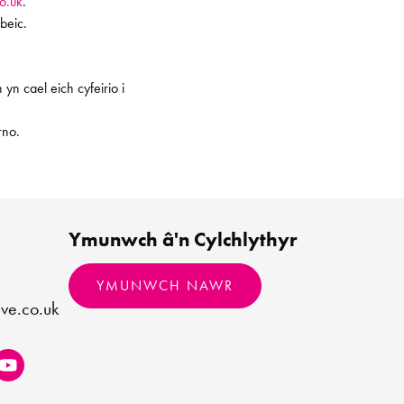
o.uk
.
beic.
yn cael eich cyfeirio i
rno.
Ymunwch â'n Cylchlythyr
YMUNWCH NAWR
ve.co.uk