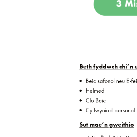
Beth fyddwch chi’n e
Beic safonol neu E-fe
Helmed
Clo Beic
Cyflwyniad personol 
Sut mae’n gweithio