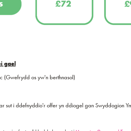
i gael
ic (Gwefrydd os yw'n berthnasol)
ar sut i ddefnyddio'r offer yn ddiogel gan Swyddogion 