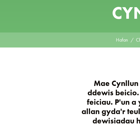
CYN
Hafan
C
Mae Cynllun 
ddewis beicio
feiciau. P'un 
allan gyda'r teu
dewisiadau hy