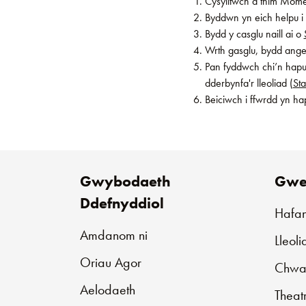
Cysylltwch â thîm Mome
Byddwn yn eich helpu i 
Bydd y casglu naill ai o
Wrth gasglu, bydd angen
Pan fyddwch chi’n hapus
dderbynfa'r lleoliad (
St
Beiciwch i ffwrdd yn ha
Gwybodaeth
Gwe
Ddefnyddiol
Hafa
Amdanom ni
Lleol
Oriau Agor
Chwar
Aelodaeth
Theat