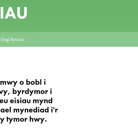
CIAU
Llogi Beiciau
 mwy o bobl i
wy, byrdymor i
neu eisiau mynd
gael mynediad i'r
n y tymor hwy.