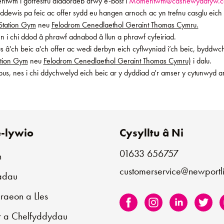
ntwm i gofrestru diddordeb drwy e-bost i
Momentwm@casnewyddfyw.c
ddewis pa feic ac offer sydd eu hangen arnoch ac yn trefnu casglu eich 
Station Gym
neu
Felodrom Cenedlaethol Geraint Thomas Cymru.
 i chi ddod â phrawf adnabod â llun a phrawf cyfeiriad.
 â'ch beic a'ch offer ac wedi derbyn eich cyflwyniad i’ch beic, byddwch 
ation Gym
neu
Felodrom Cenedlaethol Geraint Thomas Cymru)
i dalu.
pus, nes i chi ddychwelyd eich beic ar y dyddiad a'r amser y cytunwyd a
-lywio
Cysylltu â Ni
01633 656757
n
customerservice@newportli
iadau
aeon a Lles
r a Chelfyddydau