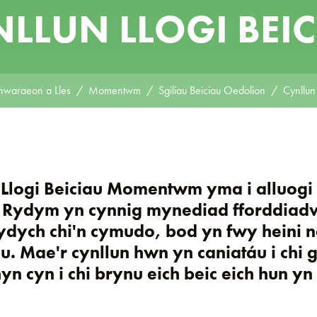
LLUN LLOGI BEI
hwaraeon a Lles
Momentwm
Sgiliau Beiciau Oedolion
Cynllun 
Llogi Beiciau Momentwm yma i alluogi
. Rydym yn cynnig mynediad fforddiad
a ydych chi'n cymudo, bod yn fwy heini 
lu. Mae'r cynllun hwn yn caniatáu i chi 
n cyn i chi brynu eich beic eich hun y