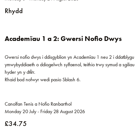
Rhydd
Academïau 1 a 2: Gwersi Nofio Dwys
Gwersi nofio dwys i ddisgyblion yn Academïau 1 neu 2 i ddatblygu
ymwybyddiaeth o ddiogelwch sylfaenol, teithio trwy symud a sgiliau
hyder yn y dŵr.
Rhaid bod nofwyr wedi pasio Sblash 6.
Canolfan Tenis a Nofio Ranbarthol
Monday 20 July - Friday 28 August 2026
£34.75