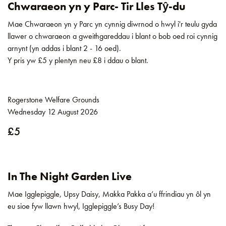
Chwaraeon yn y Parc- Tir Lles Tŷ-du
Mae Chwaraeon yn y Parc yn cynnig diwrnod o hwyl i'r teulu gyda
llawer o chwaraeon a gweithgareddau i blant o bob oed roi cynnig
arnynt (yn addas i blant 2 - 16 oed).
Y pris yw £5 y plentyn neu £8 i ddau o blant.
Rogerstone Welfare Grounds
Wednesday 12 August 2026
£5
In The Night Garden Live
Mae Igglepiggle, Upsy Daisy, Makka Pakka a’u ffrindiau yn ôl yn
eu sioe fyw llawn hwyl, Igglepiggle’s Busy Day!