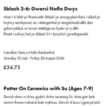
Sblash 3-6: Gwersi Nofio Dwys
Mae’r 6 lefel yn fframwaith Sblash yn annog plant ifanc i ddod yn
fwyfwy annibynnol, ac i ddarganfod yr amgylchedd dŵr dan
gyfarwyddyd, er mwyn datblygu eu hyder yn y dŵr.
Rhaid i nofwyr fod yn Sblash 3+ i fynychu'r gweithgaredd.
Canolfan Tenis a Nofio Ranbarthol
Monday 20 July - Friday 28 August 2026
£34.75
Potter On Ceramics with Su (Ages 7-9)
Dewch draw a chreu gyda'n tiwtor serameg Su. Mae gan bob
sesiwn thema wahanol bob wythnos. Dewch â bocs i gymryd eich