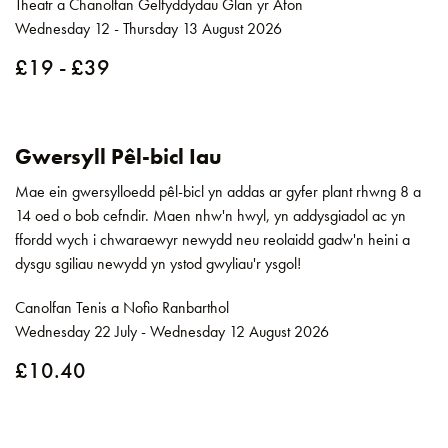
Theatr a Chanolfan Gelfyddydau Glan yr Afon
Wednesday 12 - Thursday 13 August 2026
£19 - £39
Gwersyll Pêl-bicl Iau
Mae ein gwersylloedd pêl-bicl yn addas ar gyfer plant rhwng 8 a
14 oed o bob cefndir. Maen nhw'n hwyl, yn addysgiadol ac yn
ffordd wych i chwaraewyr newydd neu reolaidd gadw'n heini a
dysgu sgiliau newydd yn ystod gwyliau'r ysgol!
Canolfan Tenis a Nofio Ranbarthol
Wednesday 22 July - Wednesday 12 August 2026
£10.40