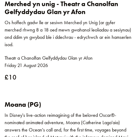
Merched yn unig - Theatr a Chanolfan
Gelfyddydau Glan yr Afon
Os hoffech gadw lle ar sesiwn Merched yn Unig (ar gyfer
merched rhwng 8 a 18 oed mewn gwahanol leoliadau a sesiynau)
ond ddim yn gwybod ble i ddechrau - edrychwch ar ein hamserlen
isod.
Theatr a Chanolfan Gelfyddydau Glan yr Afon
Friday 21 August 2026
£10
Moana (PG)
In Disney's live-action reimagining of the beloved Oscar®-
nominated animated adventure, Moana (Catherine Laga'aia)
answers the Ocean's call and, for the first time, voyages beyond