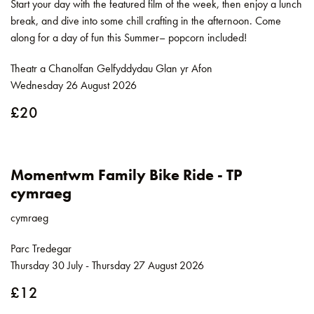
Start your day with the featured film of the week, then enjoy a lunch
break, and dive into some chill crafting in the afternoon. Come
along for a day of fun this Summer– popcorn included!
Theatr a Chanolfan Gelfyddydau Glan yr Afon
Wednesday 26 August 2026
£20
Momentwm Family Bike Ride - TP
cymraeg
cymraeg
Parc Tredegar
Thursday 30 July - Thursday 27 August 2026
£12