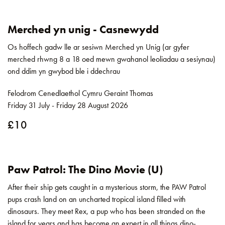
Merched yn unig - Casnewydd
Os hoffech gadw lle ar sesiwn Merched yn Unig (ar gyfer
merched rhwng 8 a 18 oed mewn gwahanol leoliadau a sesiynau)
ond ddim yn gwybod ble i ddechrau
Felodrom Cenedlaethol Cymru Geraint Thomas
Friday 31 July - Friday 28 August 2026
£10
Paw Patrol: The Dino Movie (U)
After their ship gets caught in a mysterious storm, the PAW Patrol
pups crash land on an uncharted tropical island filled with
dinosaurs. They meet Rex, a pup who has been stranded on the
island for years and has become an expert in all things dino-