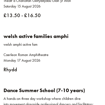
Theatr a Chanolfan Gelfyddydau Glan yr Afon
Saturday 15 August 2026
£13.50 - £16.50
welsh active families amphi
welsh amphi active fam
Caerleon Roman Amphitheatre
Monday 17 August 2026
Rhydd
Dance Summer School (7-10 years)
A hands-on three day workshop where children dive
into movement alongside professional dancers and facilitators;