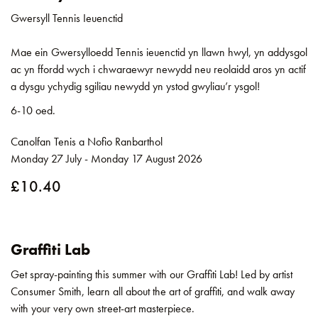
Gwersyll Tennis Ieuenctid
Mae ein Gwersylloedd Tennis ieuenctid yn llawn hwyl, yn addysgol
ac yn ffordd wych i chwaraewyr newydd neu reolaidd aros yn actif
a dysgu ychydig sgiliau newydd yn ystod gwyliau’r ysgol!
6-10 oed.
Canolfan Tenis a Nofio Ranbarthol
Monday 27 July - Monday 17 August 2026
£10.40
Graffiti Lab
Get spray-painting this summer with our Graffiti Lab! Led by artist
Consumer Smith, learn all about the art of graffiti, and walk away
with your very own street-art masterpiece.