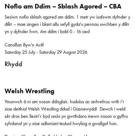
Nofio am Ddim – Sblash Agored – CBA
Sesiwn nofio sblash agored am ddim. 1 metr yw isafswm dyfnder y
dŵr – mae angen i blant allu sefyll gyda'u pennau uwchben y dŵr
yn y dyfnder hwn. Am ddim i bobl 0 - 16 oed
Canolfan Byw'n Actif
Saturday 25 July - Saturday 29 August 2026
Rhydd
Welsh Wrestling
Ymunwch â ni am noson ddisglair, hudolus ac anhrefnus wrth i’r
sioe deithiol Welsh Wrestling ddod i Gasnewydd! Dewch i weld
sêr dros ben llestri’r byd reslo yn gwrthdaro mewn noson o gyffro
syfrdanol yn y sioe adloniant teuluol hwyliog a gwallgof hon.