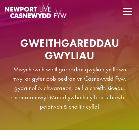
GWEITHGAREDDAU
GWYLIAU
Mwynhewch weithgareddau gwyliau yn llawn
hwyl ar gyfer pob oedran yn Casnewydd Fyw,
gyda nofio, chwaraeon, celf a chrefft, sioeau,
sinema a mwy! Mae rhywbeth cyffrous i bawb -
peidiwch â cholli’r cyfle!