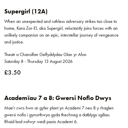
Supergirl (12A)
When an unexpected and ruthless adversary strikes too close to
home, Kara Zor-El, aka Supergirl, reluctantly joins forces with an
unlikely companion on an epic, interstellar journey of vengeance
and justice.
Theatr a Chanolfan Gelfyddydau Glan yr Afon
Saturday 8 - Thursday 13 August 2026
£3.50
Academïau 7 a 8: Gwersi Nofio Dwys
Mae'r cwrs hwn ar gyfer plant yn Academi 7 neu 8 y rhaglen
gwersi nofio i gynorthwyo gyda thechneg a datblygu sgiliau.
Rhaid bod nofwyr wedi pasio Academi 6.