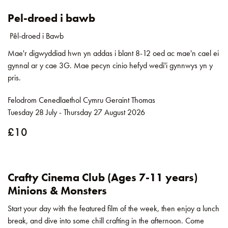
Pel-droed i bawb
Pêl-droed i Bawb
Mae'r digwyddiad hwn yn addas i blant 8-12 oed ac mae'n cael ei
gynnal ar y cae 3G. Mae pecyn cinio hefyd wedi'i gynnwys yn y
pris.
Felodrom Cenedlaethol Cymru Geraint Thomas
Tuesday 28 July - Thursday 27 August 2026
£10
Crafty Cinema Club (Ages 7-11 years)
Minions & Monsters
Start your day with the featured film of the week, then enjoy a lunch
break, and dive into some chill crafting in the afternoon. Come