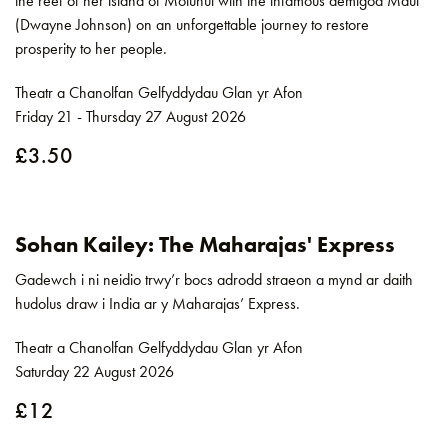
the reef of her island of Motunui with the infamous demigod Maui
(Dwayne Johnson) on an unforgettable journey to restore
prosperity to her people.
Theatr a Chanolfan Gelfyddydau Glan yr Afon
Friday 21 - Thursday 27 August 2026
£3.50
Sohan Kailey: The Maharajas' Express
Gadewch i ni neidio trwy’r bocs adrodd straeon a mynd ar daith
hudolus draw i India ar y Maharajas’ Express.
Theatr a Chanolfan Gelfyddydau Glan yr Afon
Saturday 22 August 2026
£12