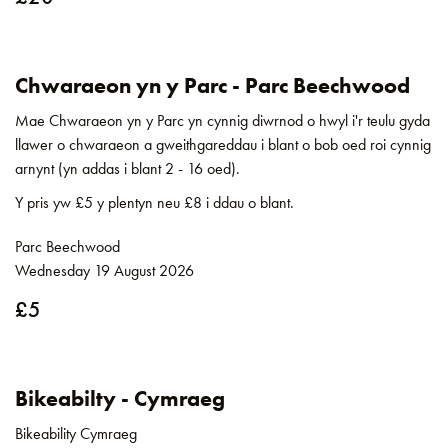
Chwaraeon yn y Parc - Parc Beechwood
Mae Chwaraeon yn y Parc yn cynnig diwrnod o hwyl i'r teulu gyda
llawer o chwaraeon a gweithgareddau i blant o bob oed roi cynnig
arnynt (yn addas i blant 2 - 16 oed).
Y pris yw £5 y plentyn neu £8 i ddau o blant.
Parc Beechwood
Wednesday 19 August 2026
£5
Bikeabilty - Cymraeg
Bikeability Cymraeg