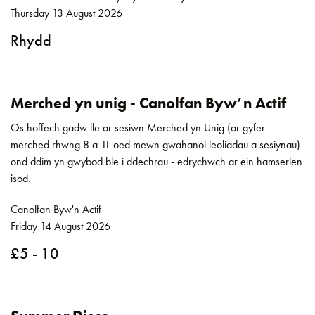
Thursday 13 August 2026
Rhydd
Merched yn unig - Canolfan Byw’n Actif
Os hoffech gadw lle ar sesiwn Merched yn Unig (ar gyfer
merched rhwng 8 a 11 oed mewn gwahanol leoliadau a sesiynau)
ond ddim yn gwybod ble i ddechrau - edrychwch ar ein hamserlen
isod.
Canolfan Byw'n Actif
Friday 14 August 2026
£5 - 10