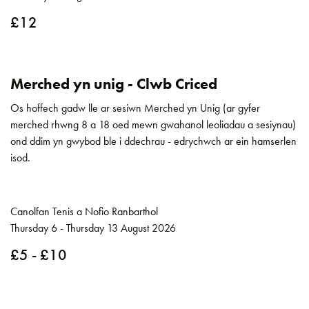
£12
Merched yn unig - Clwb Criced
Os hoffech gadw lle ar sesiwn Merched yn Unig (ar gyfer
merched rhwng 8 a 18 oed mewn gwahanol leoliadau a sesiynau)
ond ddim yn gwybod ble i ddechrau - edrychwch ar ein hamserlen
isod.
Canolfan Tenis a Nofio Ranbarthol
Thursday 6 - Thursday 13 August 2026
£5 - £10