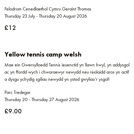
Felodrom Cenedlaethol Cymru Geraint Thomas
Thursday 23 July - Thursday 20 August 2026
£12
Yellow tennis camp welsh
Mae ein Gwersylloedd Tennis ieuenctid yn llawn hwyl, yn addysgol
ac yn ffordd wych i chwaraewyr newydd neu reolaidd aros yn actif
a dysgu ychydig sgiliau newydd yn ystod gwyliau’r ysgol!
Parc Tredegar
Thursday 20 - Thursday 27 August 2026
£9.00