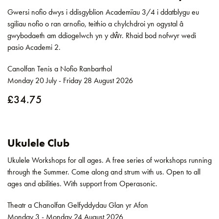
Gwersi nofio dwys i ddisgyblion Academïau 3/4 i ddatblygu eu
sgiliau nofio o ran arnofio, teithio a chylchdroi yn ogystal â
gwybodaeth am ddiogelwch yn y dŵr. Rhaid bod nofwyr wedi
pasio Academi 2.
Canolfan Tenis a Nofio Ranbarthol
Monday 20 July - Friday 28 August 2026
£34.75
Ukulele Club
Ukulele Workshops for all ages. A free series of workshops running
through the Summer. Come along and strum with us. Open to all
ages and abilities. With support from Operasonic.
Theatr a Chanolfan Gelfyddydau Glan yr Afon
Monday 3 - Monday 24 August 2026