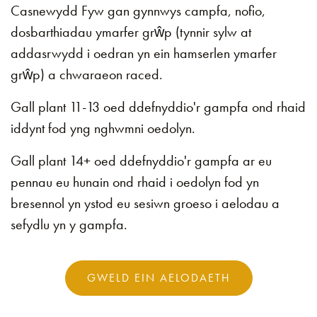
Casnewydd Fyw gan gynnwys campfa, nofio,
dosbarthiadau ymarfer grŵp (tynnir sylw at
addasrwydd i oedran yn ein hamserlen ymarfer
grŵp) a chwaraeon raced.
Gall plant 11-13 oed ddefnyddio'r gampfa ond rhaid
iddynt fod yng nghwmni oedolyn.
Gall plant 14+ oed ddefnyddio'r gampfa ar eu
pennau eu hunain ond rhaid i oedolyn fod yn
bresennol yn ystod eu sesiwn groeso i aelodau a
sefydlu yn y gampfa.
GWELD EIN AELODAETH