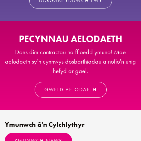
DARGANFYDDWCH FWY
PECYNNAU AELODAETH
Does dim contractau na ffioedd ymuno! Mae
aelodaeth sy’n cynnwys dosbarthiadau a nofio'n unig
hefyd ar gael.
GWELD AELODAETH
Ymunwch â'n Cylchlythyr
YMUNWCH NAWR