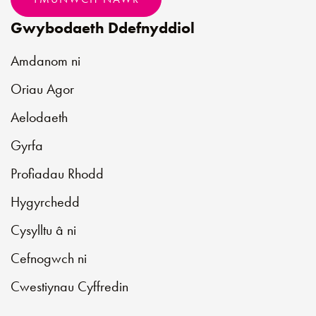
Gwybodaeth Ddefnyddiol
Amdanom ni
Oriau Agor
Aelodaeth
Gyrfa
Profiadau Rhodd
Hygyrchedd
Cysylltu â ni
Cefnogwch ni
Cwestiynau Cyffredin