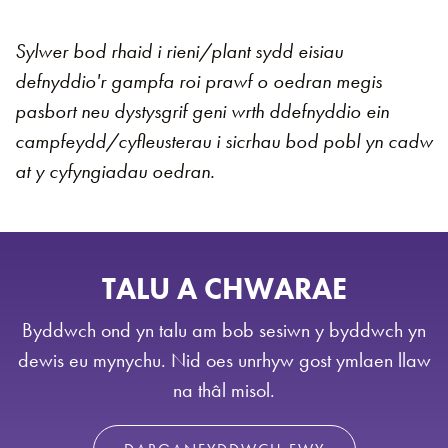
Sylwer bod rhaid i rieni/plant sydd eisiau
defnyddio'r gampfa roi prawf o oedran megis
pasbort neu dystysgrif geni wrth ddefnyddio ein
campfeydd/cyfleusterau i sicrhau bod pobl yn cadw
at y cyfyngiadau oedran.
TALU A CHWARAE
Byddwch ond yn talu am bob sesiwn y byddwch yn
dewis eu mynychu. Nid oes unrhyw gost ymlaen llaw
na thâl misol.