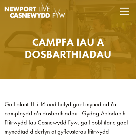
CAMPFA IAU A
DOSBARTHIADAU
Gall plant 11 i 16 oed hefyd gael mynediad i'n
campfeydd a'n dosbarthiadau. Gydag Aelodaeth
Ffitrwydd Iau Casnewydd Fyw, gall pobl ifanc gael
mynediad diderfyn at gyfleusterau ffitrwydd