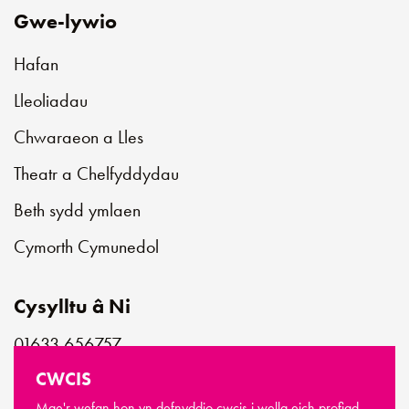
Gwe-lywio
Hafan
Lleoliadau
Chwaraeon a Lles
Theatr a Chelfyddydau
Beth sydd ymlaen
Cymorth Cymunedol
Cysylltu â Ni
01633 656757
customerservice@newportlive.co.uk
CWCIS
Mae'r wefan hon yn defnyddio cwcis i wella eich profiad