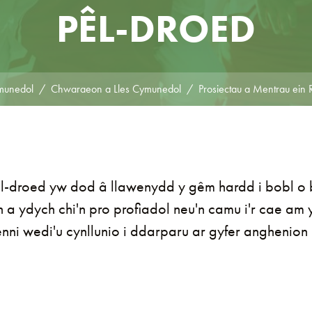
PÊL-DROED
munedol
Chwaraeon a Lles Cymunedol
Prosiectau a Mentrau ein 
l-droed yw dod â llawenydd y gêm hardd i bobl o 
 ydych chi'n pro profiadol neu'n camu i'r cae am y
nni wedi'u cynllunio i ddarparu ar gyfer anghenio