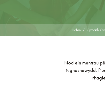
Hafan
Cymorth Cy
Nod ein mentrau pê
Nghasnewydd. P'un a
rhagle