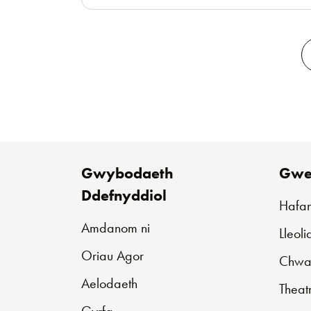
Gwybodaeth
Gwe
Ddefnyddiol
Hafa
Amdanom ni
Lleol
Oriau Agor
Chwar
Aelodaeth
Theat