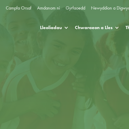
Campfa Orsaf
Amdanom ni
Gyrfaoedd
Newyddion a Digwy
Lleoliadau
Chwaraeon a Lles
T