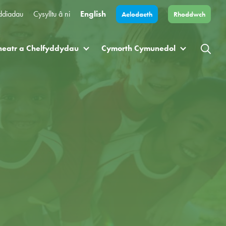
ddiadau
Cysylltu â ni
English
Aelodaeth
Rhoddwch
heatr a Chelfyddydau
Cymorth Cymunedol