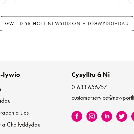
GWELD YR HOLL NEWYDDION A DIGWYDDIADAU
-lywio
Cysylltu â Ni
01633 656757
n
customerservice@newportli
iadau
aeon a Lles
r a Chelfyddydau