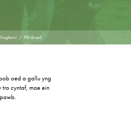
Rhaglenni
Pêl-droed
bob oed a gallu yng
 tro cyntaf, mae ein
n pawb.