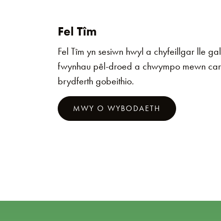
Fel Tîm
Fel Tîm yn sesiwn hwyl a chyfeillgar lle g
fwynhau pêl-droed a chwympo mewn car
brydferth gobeithio.
MWY O WYBODAETH