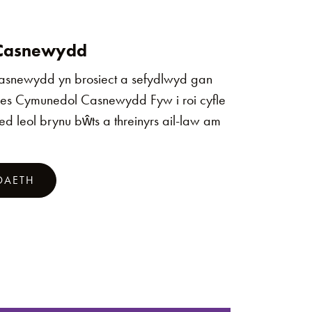
s Casnewydd
Casnewydd yn brosiect a sefydlwyd gan
es Cymunedol Casnewydd Fyw i roi cyfle
d leol brynu bŵts a threinyrs ail-law am
DAETH