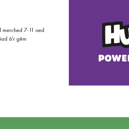
all merched 7-11 oed
iad â'r gêm