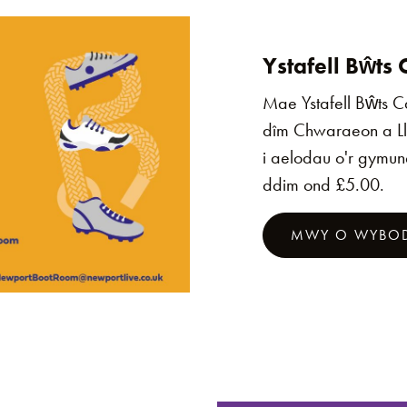
Ystafell Bŵt
Mae Ystafell Bŵts 
dîm Chwaraeon a Ll
i aelodau o'r gymune
ddim ond £5.00.
MWY O WYBO