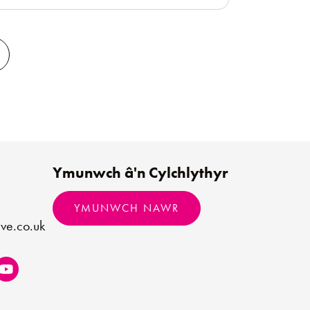
Ymunwch â'n Cylchlythyr
YMUNWCH NAWR
ve.co.uk