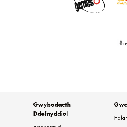
Gwybodaeth
Gwe
Ddefnyddiol
Hafa
Amdanom ni