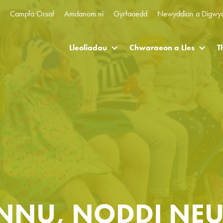
Campfa Orsaf
Amdanom ni
Gyrfaoedd
Newyddion a Digwy
Lleoliadau
Chwaraeon a Lles
T
NNU, NODDI NEU 