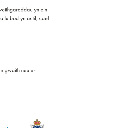
gweithgareddau yn ein
lu bod yn actif, cael
n gwaith neu e-