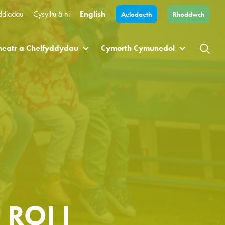
ddiadau
Cysylltu â ni
English
Aelodaeth
Rhoddwch
heatr a Chelfyddydau
Cymorth Cymunedol
ROI I