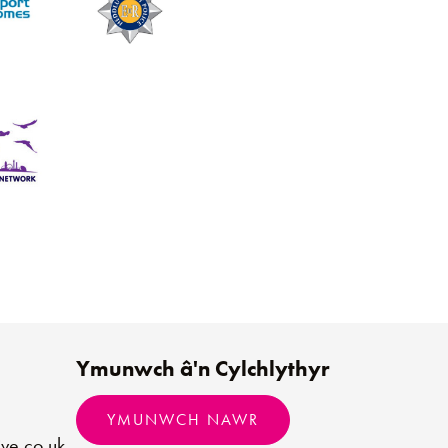
Ymunwch â'n Cylchlythyr
YMUNWCH NAWR
ve.co.uk