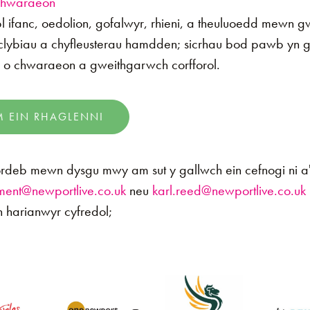
Chwaraeon
bl ifanc, oedolion, gofalwyr, rhieni, a theuluoedd mewn 
lybiau a chyfleusterau hamdden; sicrhau bod pawb yn gal
o chwaraeon a gweithgarwch corfforol.
 EIN RHAGLENNI
deb mewn dysgu mwy am sut y gallwch ein cefnogi ni a'
ment@newportlive.co.uk
neu
karl.reed@newportlive.co.uk
'n harianwyr cyfredol;