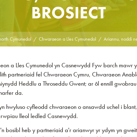
BROSIECT
orth Cymunedol
Chwaraeon a Lles Cymunedol
Ariannu, noddi neu
on a Lles Cymunedol yn Casnewydd Fyw barch mawr yn l
hlith partneriaid fel Chwaraeon Cymru, Chwaraeon Ana
iynydd Heddlu a Throseddu Gwent; ar ôl ennill gwobra
harfer da.
yn hwyluso cyfleodd chwaraeon o ansawdd uchel i blant,
grwpiau lleol ledled Casnewydd.
u'n bosibl heb y partneriaid a'r arianwyr yr ydym yn gwei