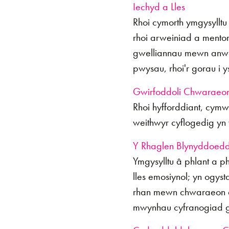
Iechyd a Lles
Rhoi cymorth ymgysylltu
rhoi arweiniad a mento
gwelliannau mewn anwei
pwysau, rhoi'r gorau i y
Gwirfoddoli Chwaraeo
Rhoi hyfforddiant, cymw
weithwyr cyflogedig yn
Y Rhaglen Blynyddoedd 
Ymgysylltu â phlant a 
lles emosiynol; yn ogyst
rhan mewn chwaraeon a 
mwynhau cyfranogiad 