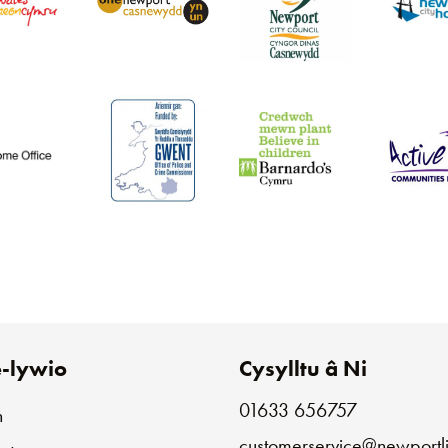
-lywio
Cysylltu â Ni
01633 656757
n
customerservice@newportli