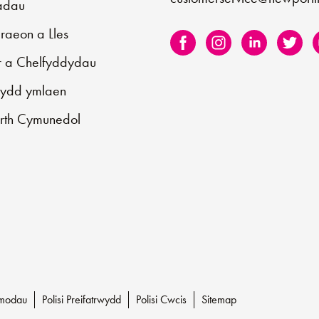
iadau
aeon a Lles
r a Chelfyddydau
sydd ymlaen
rth Cymunedol
Amodau
Polisi Preifatrwydd
Polisi Cwcis
Sitemap