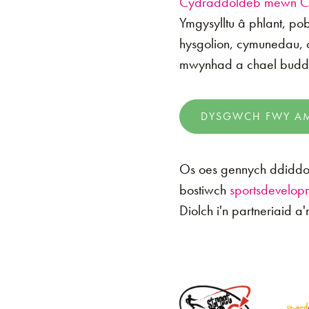
Cydraddoldeb mewn 
Ymgysylltu â phlant, po
hysgolion, cymunedau, c
mwynhad a chael budd 
DYSGWCH FWY AM
Os oes gennych ddiddor
bostiwch
sportsdevelop
Diolch i'n partneriaid a