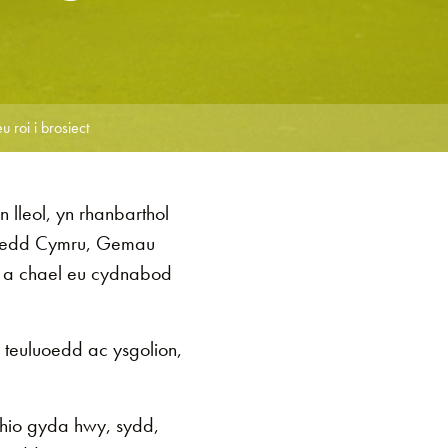
 roi i brosiect
leol, yn rhanbarthol
bledd Cymru, Gemau
u a chael eu cydnabod
 teuluoedd ac ysgolion,
thio gyda hwy, sydd,