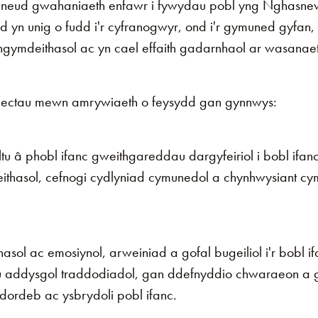
wneud gwahaniaeth enfawr i fywydau pobl yng Nghasne
id yn unig o fudd i'r cyfranogwyr, ond i'r gymuned gyfan,
gymdeithasol ac yn cael effaith gadarnhaol ar wasanae
siectau mewn amrywiaeth o feysydd gan gynnwys:
u â phobl ifanc gweithgareddau dargyfeiriol i bobl ifa
hasol, cefnogi cydlyniad cymunedol a chynhwysiant cy
hasol ac emosiynol, arweiniad a gofal bugeiliol i'r bobl 
au addysgol traddodiadol, gan ddefnyddio chwaraeon a 
ddordeb ac ysbrydoli pobl ifanc.