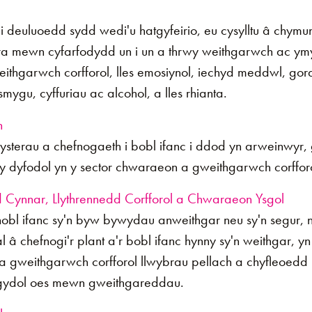
 i deuluoedd sydd wedi'u hatgyfeirio, eu cysylltu â chym
ra mewn cyfarfodydd un i un a thrwy weithgarwch ac ymy
thgarwch corfforol, lles emosiynol, iechyd meddwl, gor
smygu, cyffuriau ac alcohol, a lles rhianta.
n
ysterau a chefnogaeth i bobl ifanc i ddod yn arweinwyr,
 y dyfodol yn y sector chwaraeon a gweithgarwch corffor
Cynnar, Llythrennedd Corfforol a Chwaraeon Ysgol
phobl ifanc sy'n byw bywydau anweithgar neu sy'n segur,
al â chefnogi'r plant a'r bobl ifanc hynny sy'n weithgar, y
gweithgarwch corfforol llwybrau pellach a chyfleoedd
gydol oes mewn gweithgareddau.