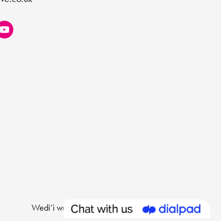
Wedi’i wneud gan
Limegreentangerine