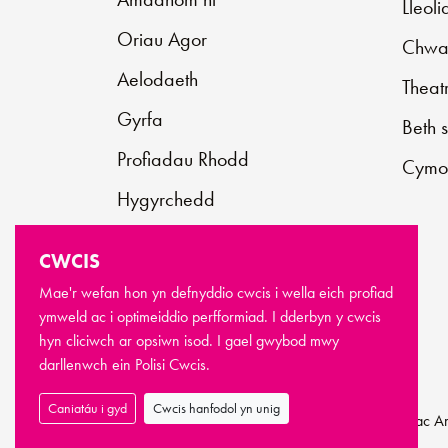
Lleol
Oriau Agor
Chwar
Aelodaeth
Theat
Gyrfa
Beth 
Profiadau Rhodd
Cymo
Hygyrchedd
Cysylltu â ni
CWCIS
Cefnogwch ni
Mae'r wefan hon yn defnyddio cwcis i wella eich profiad
Cwestiynau Cyffredin
ymweld ac i optimeiddio perfformiad. I dderbyn y cwcis
hyn cliciwch ar opsiwn isod. I gael gwybod mwy
darllenwch ein
Polisi Cwcis.
Caniatáu i gyd
Cwcis hanfodol yn unig
© Hawlfraint Newport Live 2026
Telerau ac 