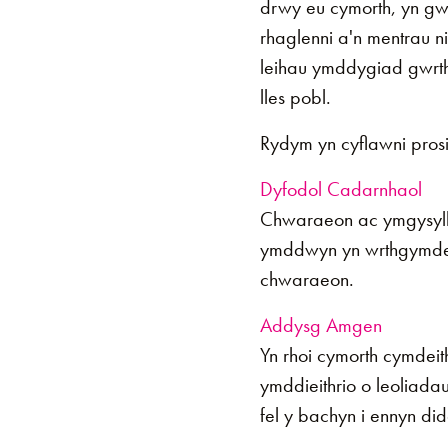
drwy eu cymorth, yn g
rhaglenni a'n mentrau n
leihau ymddygiad gwrth
lles pobl.
Rydym yn cyflawni pro
Dyfodol Cadarnhaol
Chwaraeon ac ymgysyllt
ymddwyn yn wrthgymdeit
chwaraeon.
Addysg Amgen
Yn rhoi cymorth cymdeit
ymddieithrio o leoliad
fel y bachyn i ennyn di