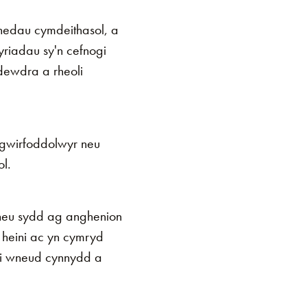
unedau cymdeithasol, a
riadau sy'n cefnogi
dewdra a rheoli
 gwirfoddolwyr neu
ol.
 neu sydd ag anghenion
n heini ac yn cymryd
 i wneud cynnydd a