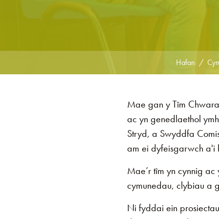
Hafan
Cym
Mae gan y Tîm Chwarae
ac yn genedlaethol ym
Stryd, a Swyddfa Comis
am ei dyfeisgarwch a'i 
Mae’r tîm yn cynnig ac 
cymunedau, clybiau a 
Ni fyddai ein prosiecta