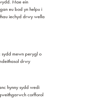
wydd. Mae ein
 gan eu bod yn helpu i
thau iechyd drwy wella
nc sydd mewn perygl o
mdeithasol drwy
ifanc hynny sydd wedi
gweithgarwch corfforol