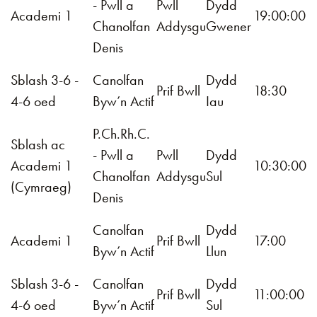
- Pwll a
Pwll
Dydd
Academi 1
19:00:00
Chanolfan
Addysgu
Gwener
Denis
Sblash 3-6 -
Canolfan
Dydd
Prif Bwll
18:30
4-6 oed
Byw’n Actif
Iau
P.Ch.Rh.C.
Sblash ac
- Pwll a
Pwll
Dydd
Academi 1
10:30:00
Chanolfan
Addysgu
Sul
(Cymraeg)
Denis
Canolfan
Dydd
Academi 1
Prif Bwll
17:00
Byw’n Actif
Llun
Sblash 3-6 -
Canolfan
Dydd
Prif Bwll
11:00:00
4-6 oed
Byw’n Actif
Sul