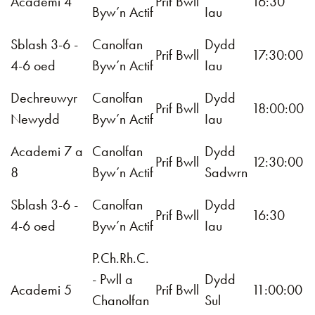
Academi 4
Prif Bwll
16:30
Byw’n Actif
Iau
Sblash 3-6 -
Canolfan
Dydd
Prif Bwll
17:30:00
4-6 oed
Byw’n Actif
Iau
Dechreuwyr
Canolfan
Dydd
Prif Bwll
18:00:00
Newydd
Byw’n Actif
Iau
Academi 7 a
Canolfan
Dydd
Prif Bwll
12:30:00
8
Byw’n Actif
Sadwrn
Sblash 3-6 -
Canolfan
Dydd
Prif Bwll
16:30
4-6 oed
Byw’n Actif
Iau
P.Ch.Rh.C.
- Pwll a
Dydd
Academi 5
Prif Bwll
11:00:00
Chanolfan
Sul