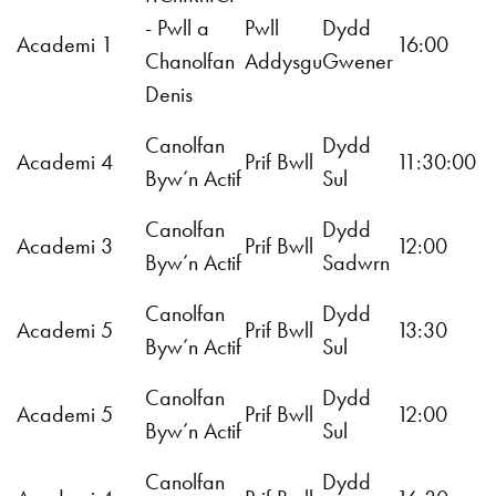
- Pwll a
Pwll
Dydd
Academi 1
16:00
Chanolfan
Addysgu
Gwener
Denis
Canolfan
Dydd
Academi 4
Prif Bwll
11:30:00
Byw’n Actif
Sul
Canolfan
Dydd
Academi 3
Prif Bwll
12:00
Byw’n Actif
Sadwrn
Canolfan
Dydd
Academi 5
Prif Bwll
13:30
Byw’n Actif
Sul
Canolfan
Dydd
Academi 5
Prif Bwll
12:00
Byw’n Actif
Sul
Canolfan
Dydd