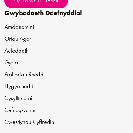
YMUNWCH NAWR
Gwybodaeth Ddefnyddiol
Amdanom ni
Oriau Agor
Aelodaeth
Gyrfa
Profiadau Rhodd
Hygyrchedd
Cysylltu â ni
Cefnogwch ni
Cwestiynau Cyffredin