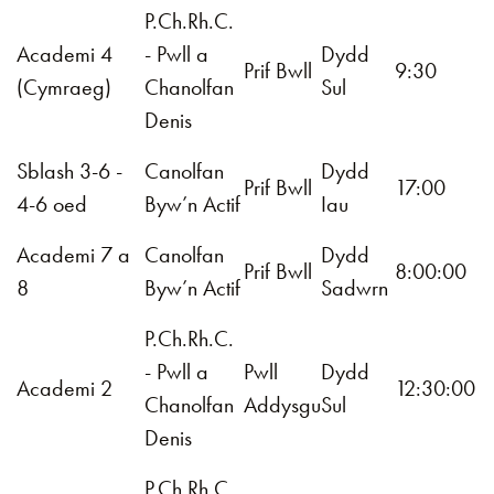
P.Ch.Rh.C.
Academi 4
- Pwll a
Dydd
Prif Bwll
9:30
(Cymraeg)
Chanolfan
Sul
Denis
Sblash 3-6 -
Canolfan
Dydd
Prif Bwll
17:00
4-6 oed
Byw’n Actif
Iau
Academi 7 a
Canolfan
Dydd
Prif Bwll
8:00:00
8
Byw’n Actif
Sadwrn
P.Ch.Rh.C.
- Pwll a
Pwll
Dydd
Academi 2
12:30:00
Chanolfan
Addysgu
Sul
Denis
P.Ch.Rh.C.