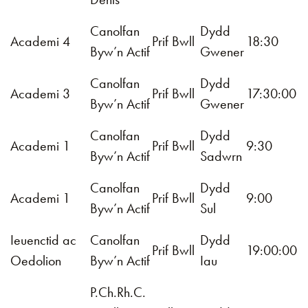
Canolfan
Dydd
Academi 4
Prif Bwll
18:30
Byw’n Actif
Gwener
Canolfan
Dydd
Academi 3
Prif Bwll
17:30:00
Byw’n Actif
Gwener
Canolfan
Dydd
Academi 1
Prif Bwll
9:30
Byw’n Actif
Sadwrn
Canolfan
Dydd
Academi 1
Prif Bwll
9:00
Byw’n Actif
Sul
Ieuenctid ac
Canolfan
Dydd
Prif Bwll
19:00:00
Oedolion
Byw’n Actif
Iau
P.Ch.Rh.C.