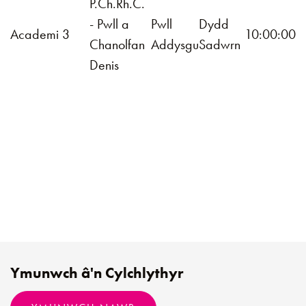
P.Ch.Rh.C.
- Pwll a
Pwll
Dydd
Academi 3
10:00:00
Chanolfan
Addysgu
Sadwrn
Denis
Ymunwch â'n Cylchlythyr