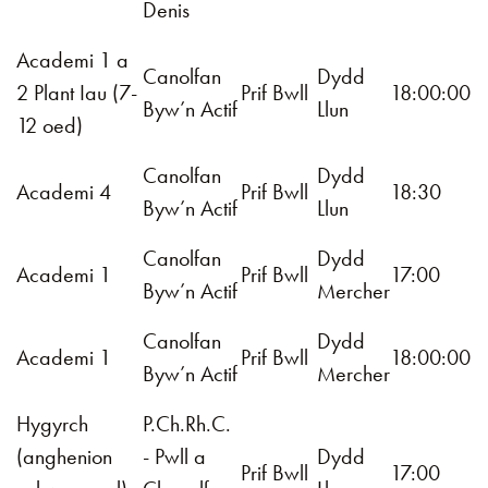
Denis
Academi 1 a
Canolfan
Dydd
2 Plant Iau (7-
Prif Bwll
18:00:00
Byw’n Actif
Llun
12 oed)
Canolfan
Dydd
Academi 4
Prif Bwll
18:30
Byw’n Actif
Llun
Canolfan
Dydd
Academi 1
Prif Bwll
17:00
Byw’n Actif
Mercher
Canolfan
Dydd
Academi 1
Prif Bwll
18:00:00
Byw’n Actif
Mercher
Hygyrch
P.Ch.Rh.C.
(anghenion
- Pwll a
Dydd
Prif Bwll
17:00