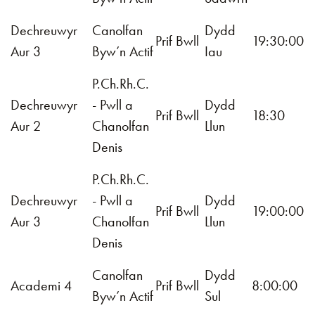
Dechreuwyr
Canolfan
Dydd
Prif Bwll
19:30:00
Aur 3
Byw’n Actif
Iau
P.Ch.Rh.C.
Dechreuwyr
- Pwll a
Dydd
Prif Bwll
18:30
Aur 2
Chanolfan
Llun
Denis
P.Ch.Rh.C.
Dechreuwyr
- Pwll a
Dydd
Prif Bwll
19:00:00
Aur 3
Chanolfan
Llun
Denis
Canolfan
Dydd
Academi 4
Prif Bwll
8:00:00
Byw’n Actif
Sul