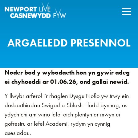
ARGAELEDD PRESENNOL
Noder bod y wybodaeth hon yn gywir adeg
ei chyhoeddi ar 01.06.26, ond gallai newid.
Y llwybr arferol i'r rhaglen Dysgu Nofio yw trwy ein
dosbarthiadau Swigod a Sblash - fodd bynnag, os
ydych chi am wirio lefel eich plentyn er mwyn ei
gofrestru ar lefel Academi, rydym yn cynnig
asesiadau.