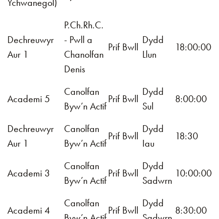
Ychwanegol)
P.Ch.Rh.C.
Dechreuwyr
- Pwll a
Dydd
Prif Bwll
18:00:00
Aur 1
Chanolfan
Llun
Denis
Canolfan
Dydd
Academi 5
Prif Bwll
8:00:00
Byw’n Actif
Sul
Dechreuwyr
Canolfan
Dydd
Prif Bwll
18:30
Aur 1
Byw’n Actif
Iau
Canolfan
Dydd
Academi 3
Prif Bwll
10:00:00
Byw’n Actif
Sadwrn
Canolfan
Dydd
Academi 4
Prif Bwll
8:30:00
Byw’n Actif
Sadwrn