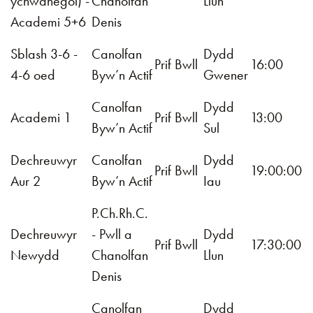
ychwanegol) -
Chanolfan
Llun
Academi 5+6
Denis
Sblash 3-6 -
Canolfan
Dydd
Prif Bwll
16:00
4-6 oed
Byw’n Actif
Gwener
Canolfan
Dydd
Academi 1
Prif Bwll
13:00
Byw’n Actif
Sul
Dechreuwyr
Canolfan
Dydd
Prif Bwll
19:00:00
Aur 2
Byw’n Actif
Iau
P.Ch.Rh.C.
Dechreuwyr
- Pwll a
Dydd
Prif Bwll
17:30:00
Newydd
Chanolfan
Llun
Denis
Canolfan
Dydd