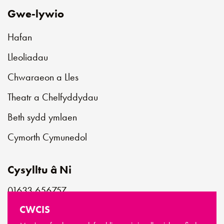
Gwe-lywio
Hafan
Lleoliadau
Chwaraeon a Lles
Theatr a Chelfyddydau
Beth sydd ymlaen
Cymorth Cymunedol
Cysylltu â Ni
01633 656757
customerservice@newportlive.co.uk
CWCIS