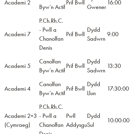
Academi 2
Prif Bwll
16:00
Byw’n Actif
Gwener
P.Ch.Rh.C.
- Pwll a
Dydd
Academi 7
Prif Bwll
9:00
Chanolfan
Sadwrn
Denis
Canolfan
Dydd
Academi 5
Prif Bwll
13:30
Byw’n Actif
Sadwrn
Canolfan
Dydd
Academi 4
Prif Bwll
17:30:00
Byw’n Actif
Llun
P.Ch.Rh.C.
Academi 2+3
- Pwll a
Pwll
Dydd
10:00:00
(Cymraeg)
Chanolfan
Addysgu
Sul
Denis