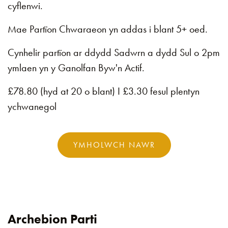
cyflenwi.
Mae Partïon Chwaraeon yn addas i blant 5+ oed.
Cynhelir partïon ar ddydd Sadwrn a dydd Sul o 2pm
ymlaen yn y Ganolfan Byw'n Actif.
£78.80 (hyd at 20 o blant) I £3.30 fesul plentyn
ychwanegol
YMHOLWCH NAWR
Archebion Parti