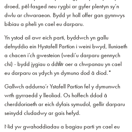
droed, pêl-fasged neu rygbi ar gyfer plentyn sy’n
dwlu ar chwaraeon. Bydd yr holl offer gan gynnwys
bibiau a pheli yn cael eu darparu.
Yn ystod ail awr eich parti, byddwch yn gallu
defnyddio ein Hystafell Partïon i weini bwyd, lluniaeth
a chacen i’ch gwesteion (wedi’u darparu gennych
chi) - bydd jygiau o ddŵr oer a chwpanau yn cael
eu darparu os ydych yn dymuno dod â diod.*
Gallwch addurno’r Ystafell Partïon fel y dymunwch
wrth gyrraedd y lleoliad. Os hoffech ddod â
cherddoriaeth ar eich dyfais symudol, gellir darparu
seinydd cludadwy ar gais hefyd.
Nid yw gwahoddiadau a bagiau parti yn cael eu