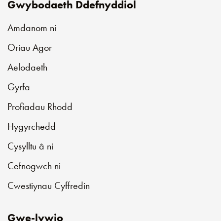
Gwybodaeth Ddefnyddiol
Amdanom ni
Oriau Agor
Aelodaeth
Gyrfa
Profiadau Rhodd
Hygyrchedd
Cysylltu â ni
Cefnogwch ni
Cwestiynau Cyffredin
Gwe-lywio