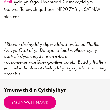
Actif
sydd yn Ysgol Uwchradd Casnewydd ym
Metws. Teipiwch god post NP20 7YB yn SATNAV
eich car.
*Rhaid i drefnydd y digwyddiad gwblhau Ffurflen
Arlwyo Gartref yn Ddiogel o leiaf wythnos cyn y
parti a’i dychwelyd mewn e-bost
i customerservice@newportlive.co.uk. Bydd y ffurflen
yn cael ei hanfon at drefnydd y digwyddiad ar adeg
archebu.
Ymunwch â'n Cylchlythyr
YMUNWCH NAWR