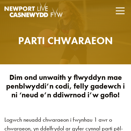
PARTI CHWARAEON
Dim ond unwaith y flwyddyn mae
penblwyddi’n codi, felly gadewch i
ni ‘neud e’n ddiwrnod i’w gofio!
Logwch neuadd chwaraeon i fwynhau 1 awr o
chwaraeon, yn ddelfrydol ar gyfer cynnal parti pêl-