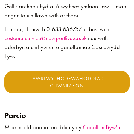
Gellir archebu hyd at 6 wythnos ymlaen llaw – mae
angen talu'n llawn wrth archebu.
I drefnu, ffoniwch 01633 656757, e-bostiwch
customerservice@newportlive.co.uk
neu wrth
dderbynfa unrhyw un o ganolfannau Casnewydd
Fyw.
LAWRLWYTHO GWAHODDIAD
CHWARAEON
Parcio
Mae modd parcio am ddim yn y
Canolfan Byw'n