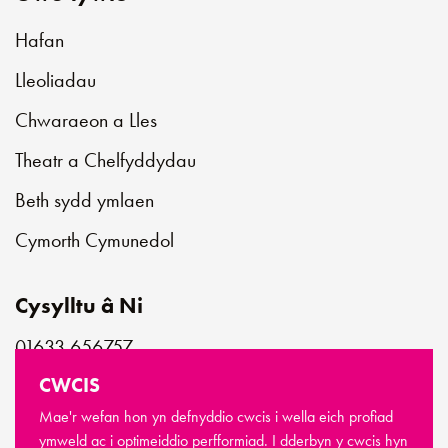
Hafan
Lleoliadau
Chwaraeon a Lles
Theatr a Chelfyddydau
Beth sydd ymlaen
Cymorth Cymunedol
Cysylltu â Ni
01633 656757
customerservice@newportlive.co.uk
CWCIS
Mae'r wefan hon yn defnyddio cwcis i wella eich profiad
ymweld ac i optimeiddio perfformiad. I dderbyn y cwcis hyn