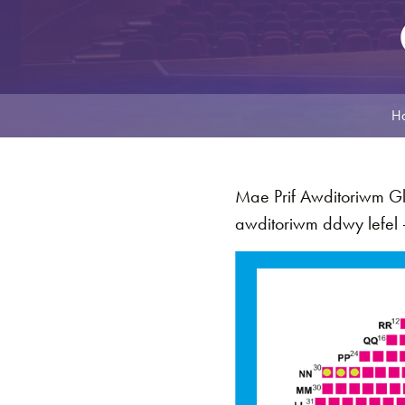
H
Mae Prif Awditoriwm Gl
awditoriwm ddwy lefel -