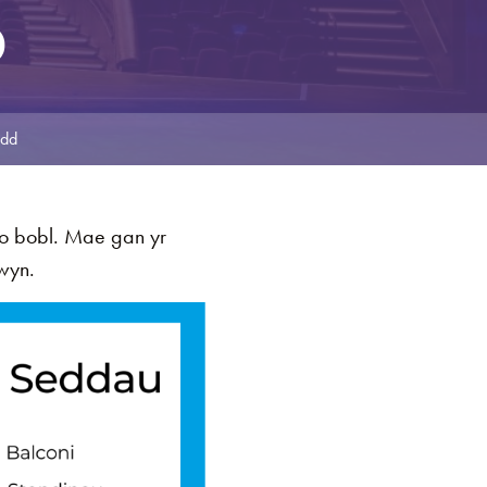
D
edd
 o bobl. Mae gan yr
wyn.