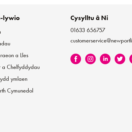
-lywio
Cysylltu â Ni
01633 656757
n
customerservice@newportli
iadau
aeon a Lles
r a Chelfyddydau
sydd ymlaen
rth Cymunedol