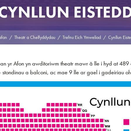
CYNLLUN EISTED
afan
Theatr a Chelfyddydau
Trefnu Eich Ymweliad
Cynllun Eist
an yr Afon yn awditoriwm theatr mawr â lle i hyd at 489
 stondinau a balconi, ac mae 9 lle ar gael i gadeiriau ol