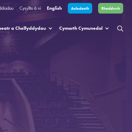
ddiadau
Cysylltu â ni
English
Aelodaeth
Rhoddwch
heatr a Chelfyddydau
Cymorth Cymunedol