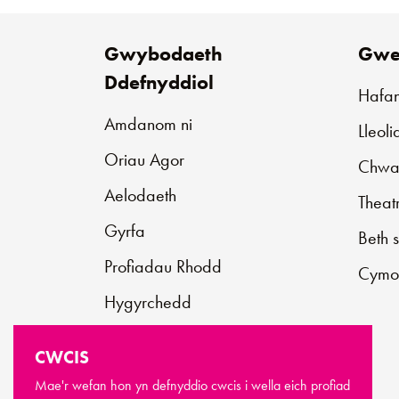
Gwybodaeth
Gwe
Ddefnyddiol
Hafa
Amdanom ni
Lleol
Oriau Agor
Chwar
Aelodaeth
Theat
Gyrfa
Beth 
Profiadau Rhodd
Cymo
Hygyrchedd
Cysylltu â ni
CWCIS
Cefnogwch ni
Mae'r wefan hon yn defnyddio cwcis i wella eich profiad