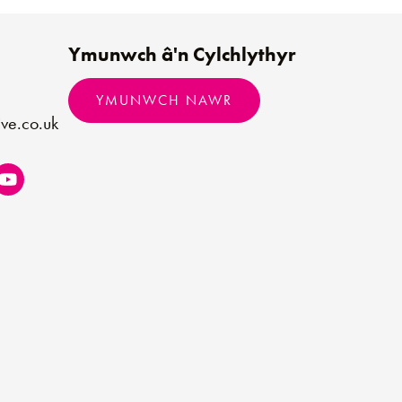
Ymunwch â'n Cylchlythyr
YMUNWCH NAWR
ve.co.uk