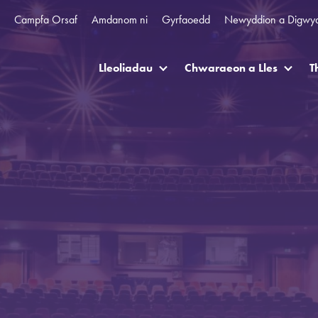
Campfa Orsaf
Amdanom ni
Gyrfaoedd
Newyddion a Digwy
Lleoliadau
Chwaraeon a Lles
T