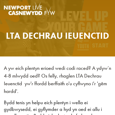
LTA DECHRAU IEUENCTID
A yw eich plentyn erioed wedi codi raced? A ydyw’n
4-8 mlwydd oed? Os felly, rhaglen
LTA
Dechrau
Ieuenctid ​​​​​
yw'r ffordd berffaith o'u cyflwyno i'r 'gêm
hardd'.
Bydd tenis yn helpu eich plentyn i wella ei
gydbwysedd, ei gyflymder a hyd yn oed ei allu i