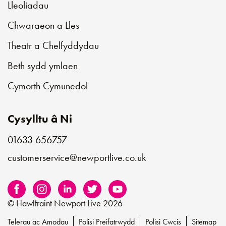
Lleoliadau
Chwaraeon a Lles
Theatr a Chelfyddydau
Beth sydd ymlaen
Cymorth Cymunedol
Cysylltu â Ni
01633 656757
customerservice@newportlive.co.uk
© Hawlfraint Newport Live 2026
Telerau ac Amodau
Polisi Preifatrwydd
Polisi Cwcis
Sitemap