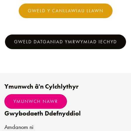
GWELD Y CANLLAWIAU LLAWN
GWELD DATGANIAD YMRWYMIAD IECHYD
Ymunwch â'n Cylchlythyr
YMUNWCH NAWR
Gwybodaeth Ddefnyddiol
Amdanom ni