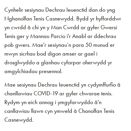
Cynhelir sesiynau Dechrau Ieuenctid dan do yng
Nghanolfan Tenis Casnewydd. Bydd yr hyfforddwr
yn cwrdd â chi yn y Man Cwrdd ar gyfer Gwersi
Tenis ger y Mannau Parcio i'r Anabl ar ddechrau
pob gwers. Mae'r sesiynau’n para 50 munud er
mwyn sicrhau bod digon amser ar gael i
drosglwyddo a glanhau cyfarpar oherwydd yr
amgylchiadau presennol.
Mae sesiynau Dechrau Ieuenctid yn cydymffurfio â
chanllawiau COVID-19 ar gyfer chwarae tenis.
Rydym yn eich annog i ymgyfarwyddo â'n
canllawiau llawn cyn ymweld â Chanolfan Tenis
Casnewydd.