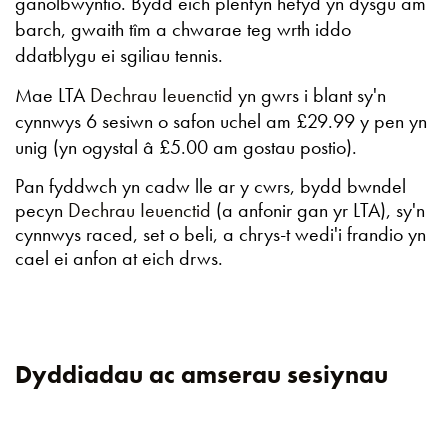
ganolbwyntio. Bydd eich plentyn hefyd yn dysgu am
barch, gwaith tîm a chwarae teg wrth iddo
ddatblygu ei sgiliau tennis.
Mae LTA
Dechrau Ieuenctid
yn gwrs i blant sy'n
cynnwys 6 sesiwn o safon uchel am £29.99 y pen yn
unig (yn ogystal â £5.00 am gostau postio).
Pan fyddwch yn cadw lle ar y cwrs, bydd bwndel
pecyn
Dechrau Ieuenctid
(a anfonir gan yr LTA), sy'n
cynnwys raced, set o beli, a chrys-t wedi'i frandio yn
cael ei anfon at eich drws.
Dyddiadau ac amserau sesiynau