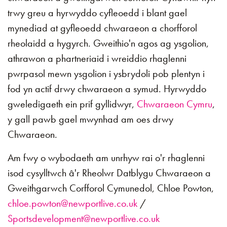
trwy greu a hyrwyddo cyfleoedd i blant gael
mynediad at gyfleoedd chwaraeon a chorfforol
rheolaidd a hygyrch. Gweithio'n agos ag ysgolion,
athrawon a phartneriaid i wreiddio rhaglenni
pwrpasol mewn ysgolion i ysbrydoli pob plentyn i
fod yn actif drwy chwaraeon a symud. Hyrwyddo
gweledigaeth ein prif gyllidwyr,
Chwaraeon Cymru
,
y gall pawb gael mwynhad am oes drwy
Chwaraeon.
Am fwy o wybodaeth am unrhyw rai o'r rhaglenni
isod cysylltwch â'r Rheolwr Datblygu Chwaraeon a
Gweithgarwch Corfforol Cymunedol, Chloe Powton,
chloe.powton@newportlive.co.uk
/
Sportsdevelopment@newportlive.co.uk