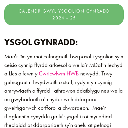
CALENDR GWYL YSGOLION CYNRADD
2024 - 25
YSGOL GYNRADD:
Mae'r tîm yn rhoi cefnogaeth bwrpasol i ysgolion sy'n
ceisio cynnig ffyrdd arloesol o wella'r MDaPh Iechyd
a Lles o fewn y
Cwricwlwm HWB
newydd. Trwy
gefnogaeth rhwydwaith o staff, rydym yn cynnig
amrywiaeth o ffyrdd i athrawon ddatblygu neu wella
eu gwybodaeth a'u hyder wrth ddarparu
gweithgarwch corfforol a chwaraeon. Mae'r
rhaglenni’n cynyddu gallu'r ysgol i roi mynediad
rheolaidd at ddarpariaeth sy'n anelu at gefnogi