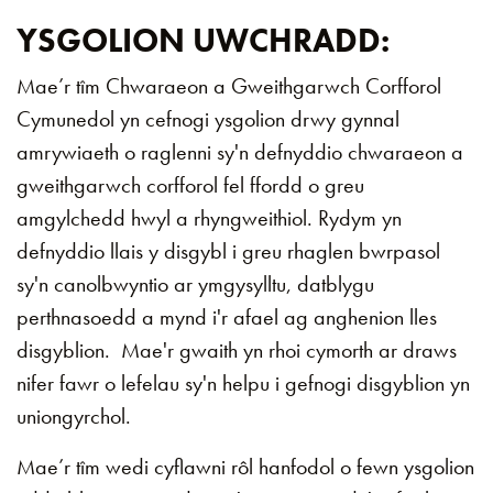
YSGOLION UWCHRADD:
Mae’r tîm Chwaraeon a Gweithgarwch Corfforol
Cymunedol yn cefnogi ysgolion drwy gynnal
amrywiaeth o raglenni sy'n defnyddio chwaraeon a
gweithgarwch corfforol fel ffordd o greu
amgylchedd hwyl a rhyngweithiol. Rydym yn
defnyddio llais y disgybl i greu rhaglen bwrpasol
sy'n canolbwyntio ar ymgysylltu, datblygu
perthnasoedd a mynd i'r afael ag anghenion lles
disgyblion. Mae'r gwaith yn rhoi cymorth ar draws
nifer fawr o lefelau sy'n helpu i gefnogi disgyblion yn
uniongyrchol.
Mae’r tîm wedi cyflawni rôl hanfodol o fewn ysgolion