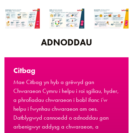
ADNODDAU
Citbag
Mae Citbag yn hyb a grëwyd gan
Chwaraeon Cymru i helpu i roi sgiliau, hyder,
a phrofiadau chwaraeon i bobl ifanc i’w
helpu i fwynhau chwaraeon am oes.
Datblygwyd cannoedd o adnoddau gan
arbenigwyr addysg a chwaraeon, a