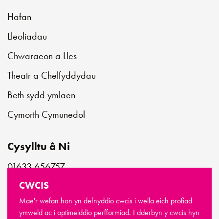
Hafan
Lleoliadau
Chwaraeon a Lles
Theatr a Chelfyddydau
Beth sydd ymlaen
Cymorth Cymunedol
Cysylltu â Ni
01633 656757
customerservice@newportlive.co.uk
CWCIS
Mae'r wefan hon yn defnyddio cwcis i wella eich profiad
ymweld ac i optimeiddio perfformiad. I dderbyn y cwcis hyn