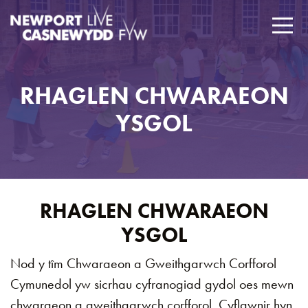
RHAGLEN CHWARAEON
YSGOL
RHAGLEN CHWARAEON
YSGOL
Nod y tîm Chwaraeon a Gweithgarwch Corfforol
Cymunedol yw sicrhau cyfranogiad gydol oes mewn
chwaraeon a gweithgarwch corfforol. Cyflawnir hyn