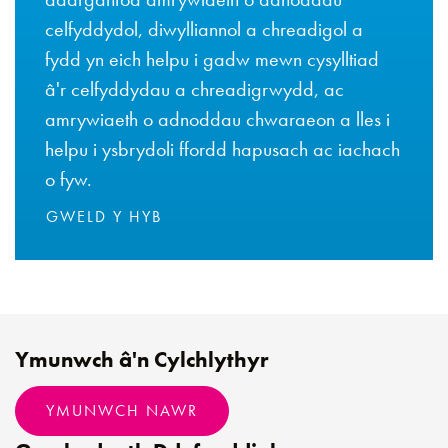
celfyddydol, diwylliannol a chreadigol a
fydd yn eich helpu i gadw mewn cysylltiad
â'r celfyddydau a chreadigrwydd, ac
amrywiaeth o adnoddau chwaraeon a lles i
helpu i ysbrydoli ffordd hapusach ac iachach
o fyw.
GWELD Y HYB
Ymunwch â'n Cylchlythyr
YMUNWCH NAWR