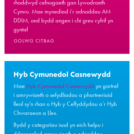
rhoddwyd cefnogaeth gan Lywodraeth
Cymru. Mae mynediad i’r adnoddau AM
DDIM, ond bydd angen i chi greu cyfrif yn
gyntaf
GOLWG CITBAG
Hyb Cymunedol Casnewydd
Mae
Hyb Cymunedol Casnewydd
yn gartref
i amrywiaeth o sefydliadau a phartneriaid
lleol sy'n rhan o Hyb y Celfyddydau a’r Hyb
Chwaraeon a Lles.
Bydd y categorïau isod yn eich helpu i
ddarganfod amrywiaeth o adnoddau