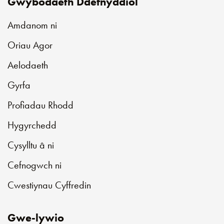
Gwybodaeth Ddefnyddiol
Amdanom ni
Oriau Agor
Aelodaeth
Gyrfa
Profiadau Rhodd
Hygyrchedd
Cysylltu â ni
Cefnogwch ni
Cwestiynau Cyffredin
Gwe-lywio