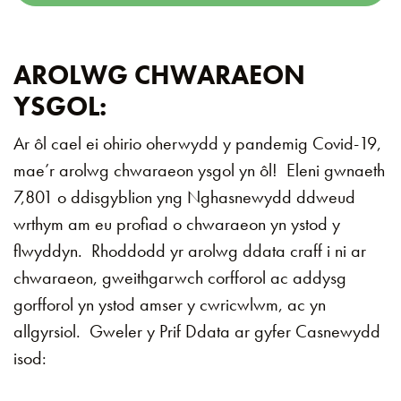
AROLWG CHWARAEON
YSGOL:
Ar ôl cael ei ohirio oherwydd y pandemig Covid-19,
mae’r arolwg chwaraeon ysgol yn ôl! Eleni gwnaeth
7,801 o ddisgyblion yng Nghasnewydd ddweud
wrthym am eu profiad o chwaraeon yn ystod y
flwyddyn. Rhoddodd yr arolwg ddata craff i ni ar
chwaraeon, gweithgarwch corfforol ac addysg
gorfforol yn ystod amser y cwricwlwm, ac yn
allgyrsiol. Gweler y Prif Ddata ar gyfer Casnewydd
isod: