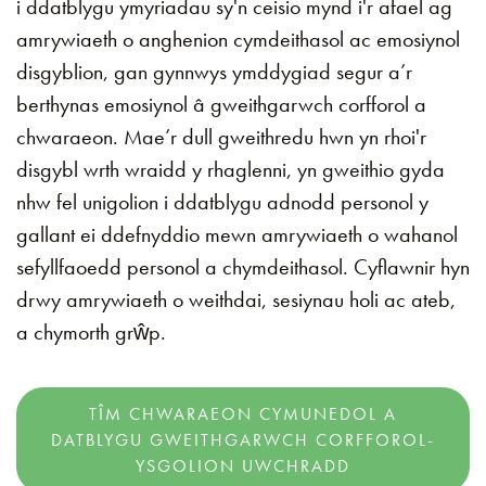
i ddatblygu ymyriadau sy'n ceisio mynd i'r afael ag
amrywiaeth o anghenion cymdeithasol ac emosiynol
disgyblion, gan gynnwys ymddygiad segur a’r
berthynas emosiynol â gweithgarwch corfforol a
chwaraeon. Mae’r dull gweithredu hwn yn rhoi'r
disgybl wrth wraidd y rhaglenni, yn gweithio gyda
nhw fel unigolion i ddatblygu adnodd personol y
gallant ei ddefnyddio mewn amrywiaeth o wahanol
sefyllfaoedd personol a chymdeithasol. Cyflawnir hyn
drwy amrywiaeth o weithdai, sesiynau holi ac ateb,
a chymorth grŵp.
TÎM CHWARAEON CYMUNEDOL A
DATBLYGU GWEITHGARWCH CORFFOROL-
YSGOLION UWCHRADD