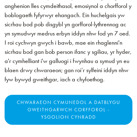
anghenion lles cymdeithasol, emosiynol a chorfforol y
boblogaeth fyfyrwyr ehangach. Ein huchelgais yw
sicrhau bod pob disgybl yn gorfforol-lythrennog ac
yn symudwyr medrus erbyn iddyn nhw fod yn 7 oed.
I roi cychwyn gwych i bawb, mae ein rhaglenni'n
sicrhau bod gan bob person ifanc y sgiliau, yr hyder,
a'r cymhelliant i'w galluogi i fwynhau a symud yn eu
blaen drwy chwaraeon; gan roi’r sylfeini iddyn nhw
fyw bywyd gweithgar, iach a chyfoethog.
CHWARAEON CYMUNEDOL A DATBLYGU
GWEITHGARWCH CORFFOROL -
YSGOLION CYNRADD