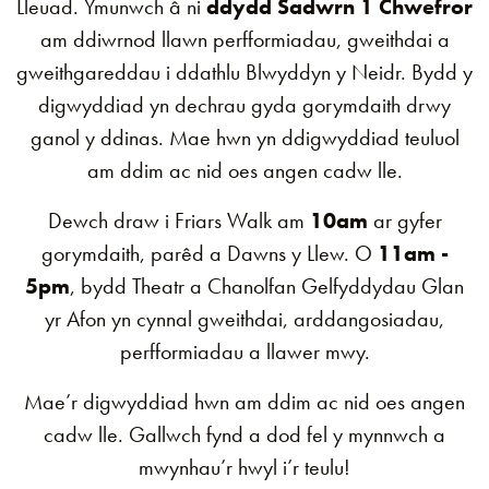
Lleuad. Ymunwch â ni
ddydd Sadwrn 1 Chwefror
am ddiwrnod llawn perfformiadau, gweithdai a
gweithgareddau i ddathlu Blwyddyn y Neidr. Bydd y
digwyddiad yn dechrau gyda gorymdaith drwy
ganol y ddinas. Mae hwn yn ddigwyddiad teuluol
am ddim ac nid oes angen cadw lle.
Dewch draw i Friars Walk am
10am
ar gyfer
gorymdaith, parêd a Dawns y Llew. O
11am -
5pm
, bydd Theatr a Chanolfan Gelfyddydau Glan
yr Afon yn cynnal gweithdai, arddangosiadau,
perfformiadau a llawer mwy.
Mae’r digwyddiad hwn am ddim ac nid oes angen
cadw lle. Gallwch fynd a dod fel y mynnwch a
mwynhau’r hwyl i’r teulu!