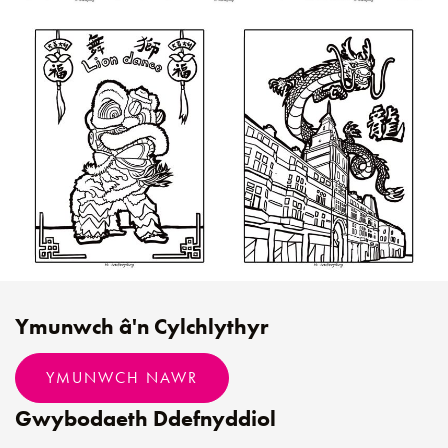
Ymunwch â'n Cylchlythyr
YMUNWCH NAWR
Gwybodaeth Ddefnyddiol