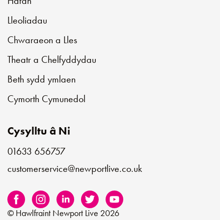
Hafan
Lleoliadau
Chwaraeon a Lles
Theatr a Chelfyddydau
Beth sydd ymlaen
Cymorth Cymunedol
Cysylltu â Ni
01633 656757
customerservice@newportlive.co.uk
© Hawlfraint Newport Live 2026