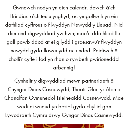
Gwnewch nodyn yn eich calendr, dewch â’ch
ffrindiau a'ch teulu ynghyd, ac ymgollwch yn ein
dathliad cyffrous o Flwyddyn Newydd y Lleuad. Nid
dim ond digwyddiad yw hwn; mae'n ddathliad lle
gall pawb ddod at ei gilydd i groesawu'r flwyddyn
newydd gyda llawenydd ac undod. Peidiwch â
cholli'r cyfle i fod yn rhan o rywbeth gwirioneddol
arbennig!
Cynhelir y digwyddiad mewn partneriaeth â
Chyngor Dinas Casnewydd, Theatr Glan yr Afon a
Chanolfan Gymunedol Tsieineaidd Casnewydd. Mae
wedi ei wneud yn bosibl gyda chyllid gan
Lywodraeth Cymru drwy Gyngor Dinas Casnewydd.