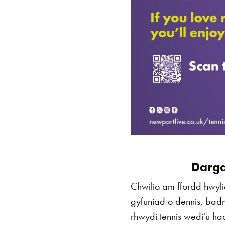
Darga
Chwilio am ffordd hwyl
gyfuniad o dennis, bad
rhwydi tennis wedi'u h