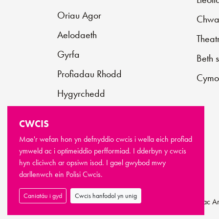
Oriau Agor
Chwar
Aelodaeth
Theat
Gyrfa
Beth 
Profiadau Rhodd
Cymo
Hygyrchedd
Cysylltu â ni
CWCIS
Cefnogwch ni
Mae'r wefan hon yn defnyddio cwcis i wella eich profiad
Cwestiynau Cyffredin
ymweld ac i optimeiddio perfformiad. I dderbyn y cwcis
hyn cliciwch ar opsiwn isod. I gael gwybod mwy
darllenwch ein
Polisi Cwcis.
Caniatáu i gyd
Cwcis hanfodol yn unig
© Hawlfraint Newport Live 2026
Telerau ac 