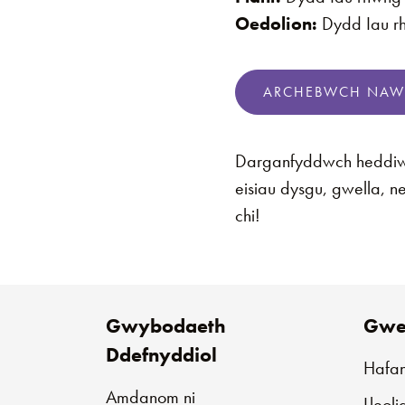
Oedolion:
Dydd Iau r
ARCHEBWCH NAW
Darganfyddwch heddiw p
eisiau dysgu, gwella, n
chi!
Gwybodaeth
Gwe
Ddefnyddiol
Hafa
Amdanom ni
Lleol