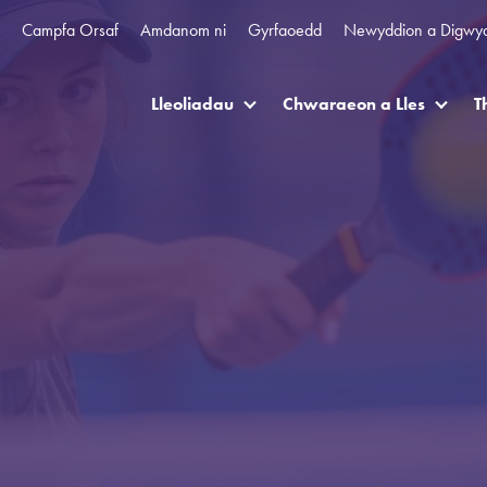
Campfa Orsaf
Amdanom ni
Gyrfaoedd
Newyddion a Digwy
Lleoliadau
Chwaraeon a Lles
T