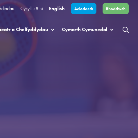
ddiadau
Cysylltu â ni
English
Aelodaeth
Rhoddwch
heatr a Chelfyddydau
Cymorth Cymunedol