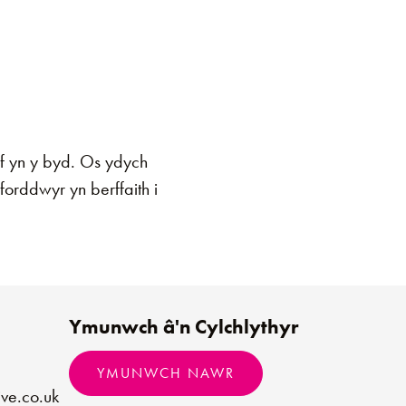
f yn y byd. Os ydych
orddwyr yn berffaith i
Ymunwch â'n Cylchlythyr
YMUNWCH NAWR
ve.co.uk