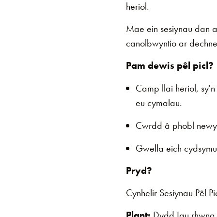
heriol.
Mae ein sesiynau dan ar
canolbwyntio ar dechne
Pam dewis pêl picl?
Camp llai heriol, sy'
eu cymalau.
Cwrdd â phobl newyd
Gwella eich cydsymud
Pryd?
Cynhelir Sesiynau Pêl 
Plant:
Dydd Iau rhwng 