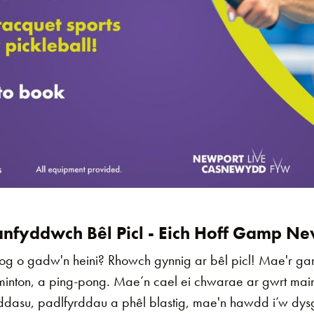
nfyddwch Bêl Picl - Eich Hoff Gamp N
iog o gadw'n heini? Rhowch gynnig ar bêl picl! Mae'r g
minton, a ping-pong. Mae’n cael ei chwarae ar gwrt ma
addasu, padlfyrddau a phêl blastig, mae'n hawdd i’w dys