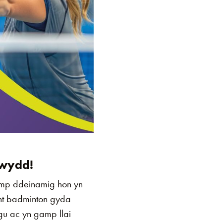
ewydd!
amp ddeinamig hon yn
int badminton gyda
gu ac yn gamp llai