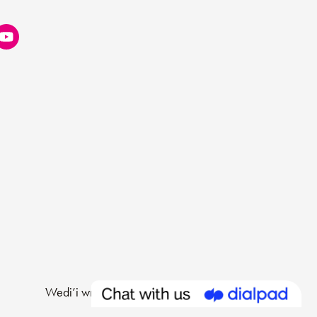
Wedi’i wneud gan
Limegreentangerine