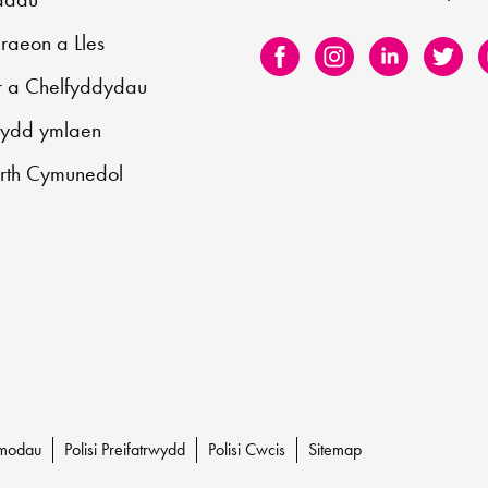
aeon a Lles
r a Chelfyddydau
sydd ymlaen
rth Cymunedol
Amodau
Polisi Preifatrwydd
Polisi Cwcis
Sitemap