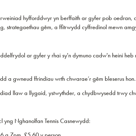
weiniad hyfforddwyr yn berffaith ar gyfer pob oedran, ce
g, strategaethau gêm, a ffitrwydd cyffredinol mewn amg
n ddelfrydol ar gyfer y rhai sy'n dymuno cadw'n heini heb
d a gwneud ffrindiau wrth chwarae’r gêm bleserus hon.
iad llaw a llygaid, ystwythder, a chydbwysedd trwy ch
Picl yng Nghanolfan Tennis Casnewydd:
6 a 7pm, £5.60 y person