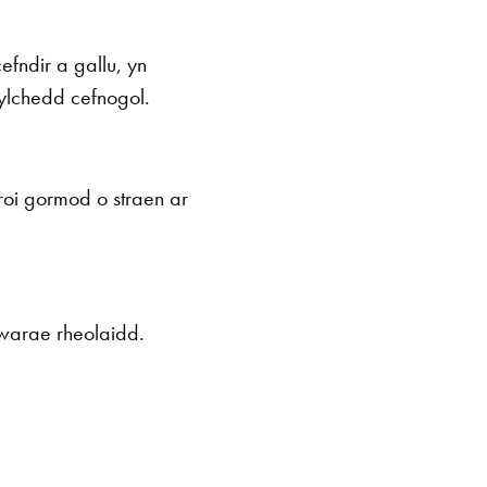
fndir a gallu, yn
ylchedd cefnogol.
 roi gormod o straen ar
warae rheolaidd.