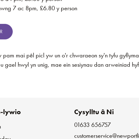
hwng 7 ac 8pm, £6.80 y person
R
am mai pêl picl yw un o'r chwaraeon sy'n tyfu gyflyma
eu gael hwyl yn unig, mae ein sesiynau dan arweiniad hyff
-lywio
Cysylltu â Ni
01633 656757
n
customerservice@newportli
iadau