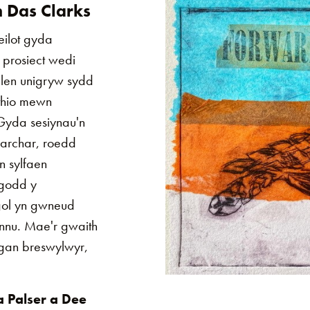
 Das Clarks
eilot gyda
 prosiect wedi
len unigryw sydd
ithio mewn
 Gyda sesiynau'n
carchar, roedd
n sylfaen
ygodd y
gol yn gwneud
fennu. Mae'r gwaith
 gan breswylwyr,
 Palser a Dee