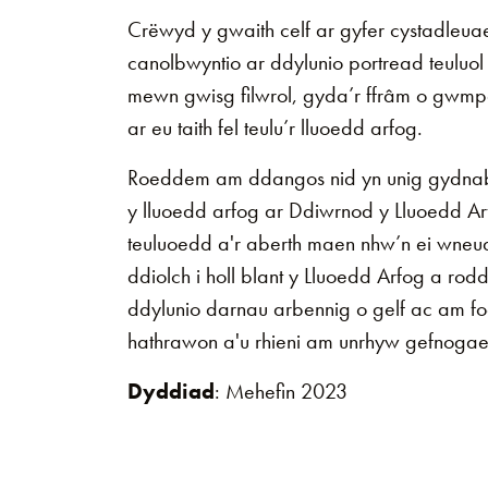
Crëwyd y gwaith celf ar gyfer cystadleua
canolbwyntio ar ddylunio portread teuluol
mewn gwisg filwrol, gyda’r ffrâm o gwmp
ar eu taith fel teulu’r lluoedd arfog.
Roeddem am ddangos nid yn unig gydnab
y lluoedd arfog ar Ddiwrnod y Lluoedd Ar
teuluoedd a'r aberth maen nhw’n ei wneu
ddiolch i holl blant y Lluoedd Arfog a rod
ddylunio darnau arbennig o gelf ac am fo
hathrawon a'u rhieni am unrhyw gefnoga
Dyddiad
: Mehefin 2023