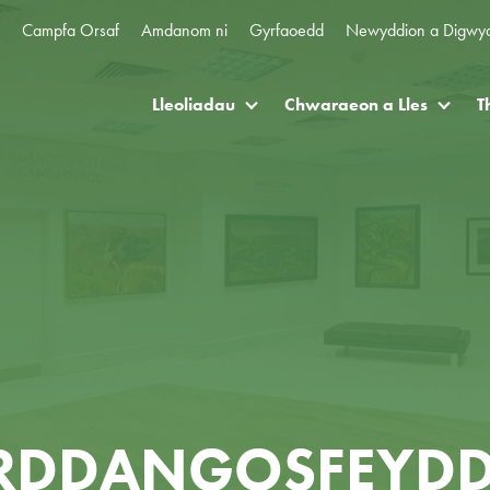
Campfa Orsaf
Amdanom ni
Gyrfaoedd
Newyddion a Digwy
Lleoliadau
Chwaraeon a Lles
T
RDDANGOSFEYDD