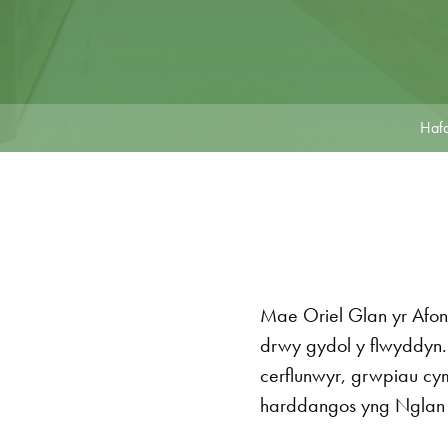
Haf
Mae Oriel Glan yr Afon
drwy gydol y flwyddyn. 
cerflunwyr, grwpiau cy
harddangos yng Nglan y