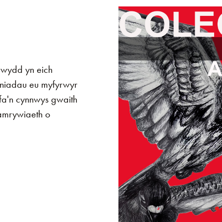
wydd yn eich
wniadau eu myfyrwyr
fa'n cynnwys gwaith
 amrywiaeth o