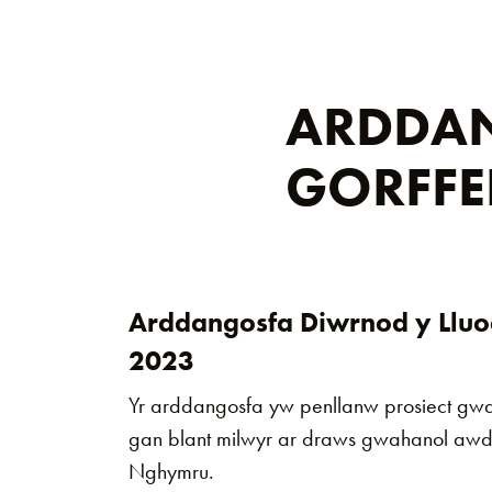
ARDDA
GORFFE
Arddangosfa Diwrnod y Lluo
2023
Yr arddangosfa yw penllanw prosiect gwai
gan blant milwyr ar draws gwahanol awd
Nghymru.