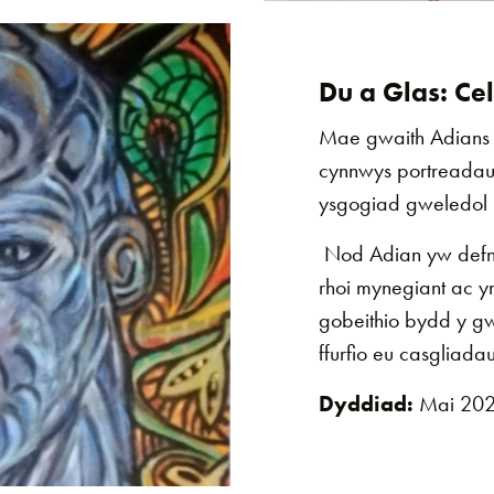
Du a Glas: Ce
Mae gwaith Adians 
cynnwys portreadau
ysgogiad gweledol i'
Nod Adian yw defn
rhoi mynegiant ac y
gobeithio bydd y gw
ffurfio eu casgliada
Dyddiad:
Mai 20