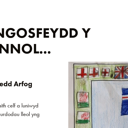
NGOSFEYDD Y
NNOL...
edd Arfog
th celf a luniwyd
urdodau lleol yng