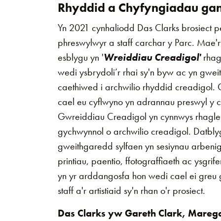
Rhyddid a Chyfyngiadau gan
Yn 2021 cynhaliodd Das Clarks brosiect p
phreswylwyr a staff carchar y Parc. Mae'r
esblygu yn '
Wreiddiau Creadigol'
rhag
wedi ysbrydoli’r rhai sy'n byw ac yn gwe
caethiwed i archwilio rhyddid creadigol.
cael eu cyflwyno yn adrannau preswyl y 
Gwreiddiau Creadigol yn cynnwys rhagle
gychwynnol o archwilio creadigol. Datbl
gweithgaredd sylfaen yn sesiynau arbeni
printiau, paentio, ffotograffiaeth ac ysgri
yn yr arddangosfa hon wedi cael ei greu
staff a'r artistiaid sy'n rhan o'r prosiect.
Das Clarks yw Gareth Clark, Marega