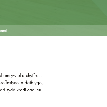
ennol
 amrywiol a chyffrous
offesiynol a datblygol,
ydd sydd wedi cael eu