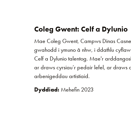
Coleg Gwent: Celf a Dylunio
Mae Coleg Gwent, Campws Dinas Casne
gwahodd i ymuno â nhw, i ddathlu cyfla
Celf a Dylunio talentog. Mae'r arddangos
ar draws cyrsiau’r pedair lefel, ar draws
arbenigeddau artistiaid.
Dyddiad:
Mehefin 2023