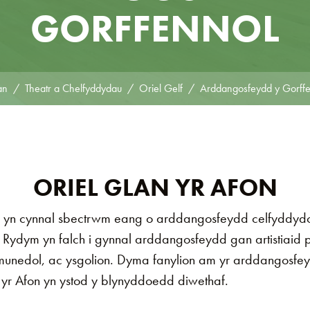
GORFFENNOL
an
Theatr a Chelfyddydau
Oriel Gelf
Arddangosfeydd y Gorff
ORIEL GLAN YR AFON
 yn cynnal sbectrwm eang o arddangosfeydd celfyddydol
Rydym yn falch i gynnal arddangosfeydd gan artistiaid pr
munedol, ac ysgolion. Dyma fanylion am yr arddangosfe
r Afon yn ystod y blynyddoedd diwethaf.