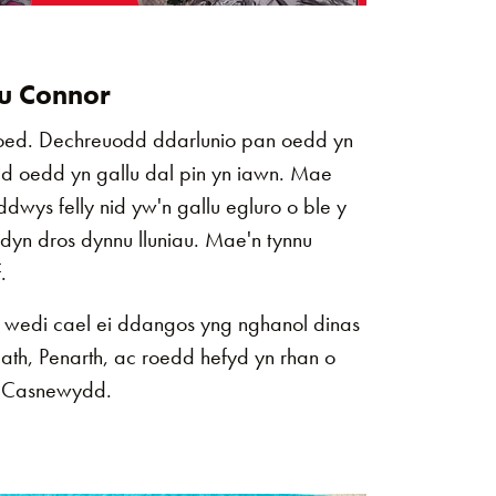
u Connor
oed. Dechreuodd ddarlunio pan oedd yn
id oedd yn gallu dal pin yn iawn. Mae
dwys felly nid yw'n gallu egluro o ble y
dyn dros dynnu lluniau. Mae'n tynnu
.
wedi cael ei ddangos yng nghanol dinas
th, Penarth, ac roedd hefyd yn rhan o
n" Casnewydd.