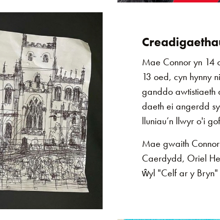
Creadigaetha
Mae Connor yn 14 
13 oed, cyn hynny n
ganddo awtistiaeth d
daeth ei angerdd sy
lluniau’n llwyr o'i gof
Mae gwaith Connor 
Caerdydd, Oriel Hea
ŵyl "Celf ar y Bry