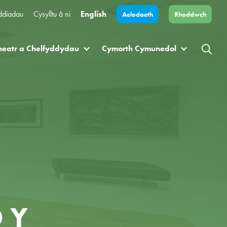
ddiadau
Cysylltu â ni
English
Aelodaeth
Rhoddwch
heatr a Chelfyddydau
Cymorth Cymunedol
 Y