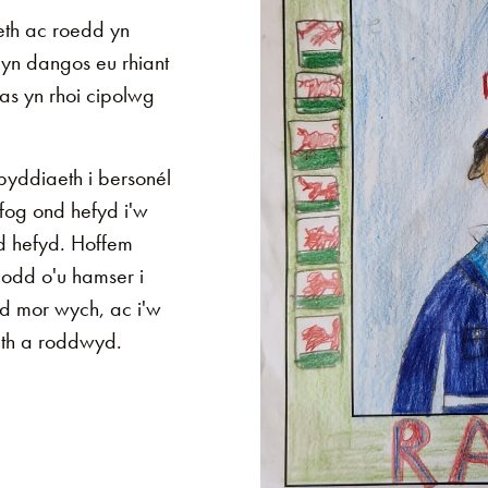
eth ac roedd yn
 yn dangos eu rhiant
as yn rhoi cipolwg
yddiaeth i bersonél
fog ond hefyd i'w
d hefyd. Hoffem
dodd o'u hamser i
d mor wych, ac i'w
eth a roddwyd.