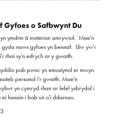
lf Gyfoes o Safbwynt Du
yn ymdrin â materion amrywiol. Mae'n
 gyda naws gyfoes yn bennaf. Lliw yw'r
r rhai sy'n edrych ar y gwaith.
yddio pob pwnc yn emosiynol er mwyn
mateb personol i'r gwaith. Mae'n
yliwr yn cymryd rhan ar lefel ysbrydol i
u ei hunain i bob un o'i ddarnau.
23