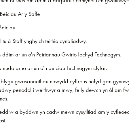
ch busnes am ddim a darparu'r canlynol i'ch gweithwyr
Beiciau Ar y Safle
Beiciau
tu â Staff ynghylch teithio cynaliadwy.
 ddim ar un o'n Peiriannau Gwirio Iechyd Technogym.
cymudo arno ar un o'n beiciau Technogym clyfar.
lygu gwasanaethau newydd cyffrous hefyd gan gynnwy
liadwy penodol i weithwyr a mwy, felly dewch yn ôl am fw
nes.
 heddiw a byddwn yn cadw mewn cysylltiad am y cyfleoed
st.