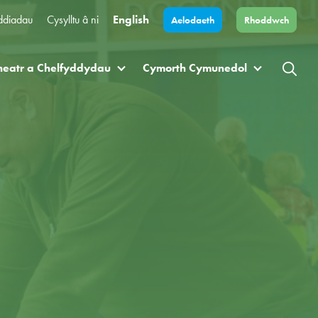
ddiadau
Cysylltu â ni
English
Aelodaeth
Rhoddwch
heatr a Chelfyddydau
Cymorth Cymunedol