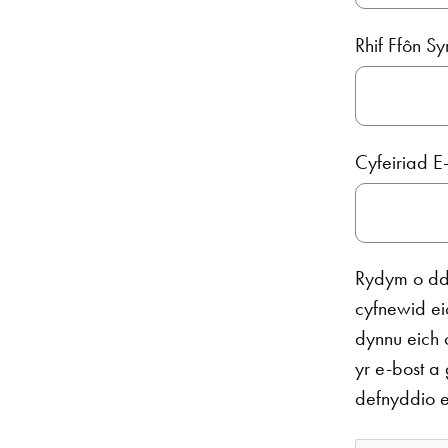
Rhif Ffôn S
Cyfeiriad E
Rydym o ddi
cyfnewid ei
dynnu eich 
yr e-bost a
defnyddio e