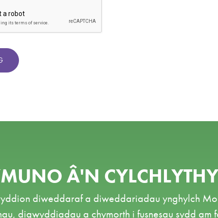
G
MUNO Â'N CYLCHLYTH
yddion diweddaraf a diweddariadau ynghylch M
nau, digwyddiadau a chymorth i fusnesau sydd am f