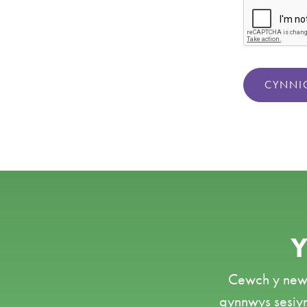
CYNNI
Y
Cewch y new
gynnwys sesiy