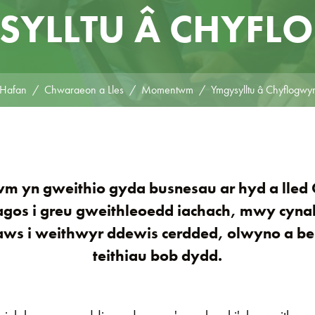
SYLLTU Â CHYFL
Hafan
Chwaraeon a Lles
Momentwm
Ymgysylltu â Chyflogwy
 yn gweithio gyda busnesau ar hyd a lled 
agos i greu gweithleoedd iachach, mwy cyna
ws i weithwyr ddewis cerdded, olwyno a beic
teithiau bob dydd.