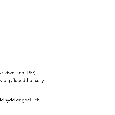
:
s Gweithdai DPP,
y o gyfleoedd ar sut y
d sydd ar gael i chi