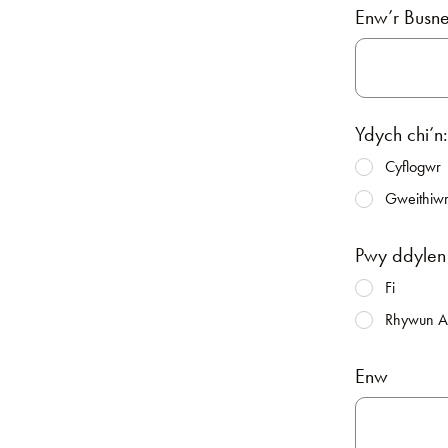
Enw’r Busne
Ydych chi’n:
Cyflogwr
Gweithiw
Pwy ddylen 
Fi
Rhywun Ar
Enw