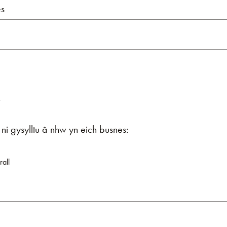
s
r
ni gysylltu â nhw yn eich busnes:
all