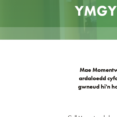
YMGY
Mae Momentwm
ardaloedd cyf
gwneud hi'n ha