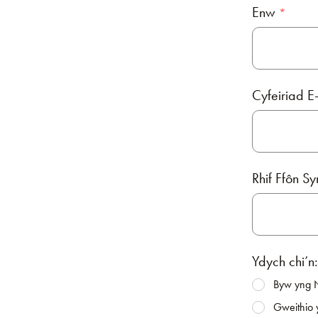
Enw
Cyfeiriad E
Rhif Ffôn S
Ydych chi’n:
Byw yng 
Gweithio