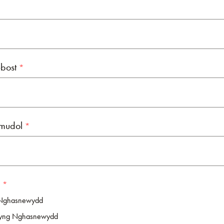
-bost
ymudol
Nghasnewydd
 yng Nghasnewydd