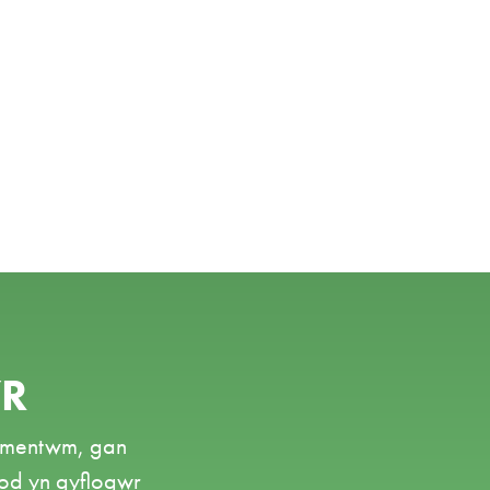
YR
omentwm, gan
od yn gyflogwr