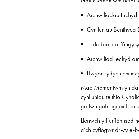
Gall Momentwm helpu ei
Archwiliadau Iechyd 
Cynlluniau Benthyca 
Trafodaethau Ymgysyll
Archwiliad iechyd am
Llwybr rydych chi'n 
Mae Momentwm yn datb
cynlluniau teithio Cyna
gallwn gefnogi eich bus
Llenwch y ffurflen isod
a'ch cyflogwr drwy e-bo