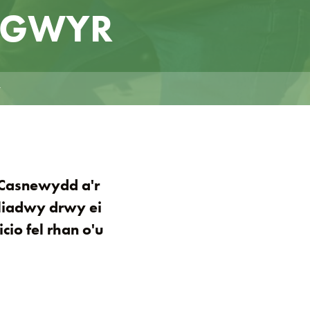
OGWYR
r
Casnewydd a'r
liadwy drwy ei
io fel rhan o'u