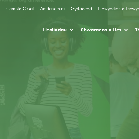
Campfa Orsaf
Amdanom ni
Gyrfaoedd
Newyddion a Digwy
Lleoliadau
Chwaraeon a Lles
T