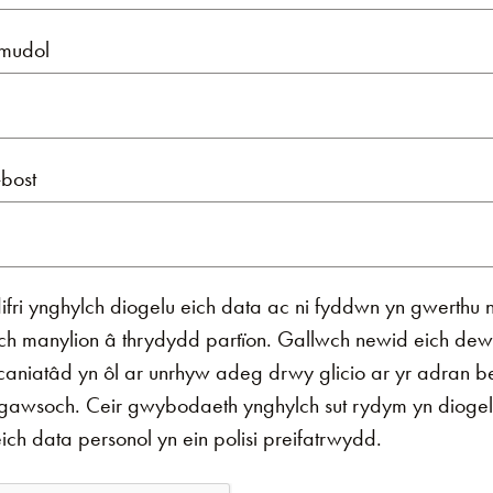
ymudol
-bost
fri ynghylch diogelu eich data ac ni fyddwn yn gwerthu 
ch manylion â thrydydd partïon. Gallwch newid eich dew
caniatâd yn ôl ar unrhyw adeg drwy glicio ar yr adran be
 gawsoch. Ceir gwybodaeth ynghylch sut rydym yn diogel
ich data personol yn ein polisi preifatrwydd.