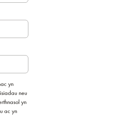
nac yn
isiadau neu
rthnasol yn
u ac yn