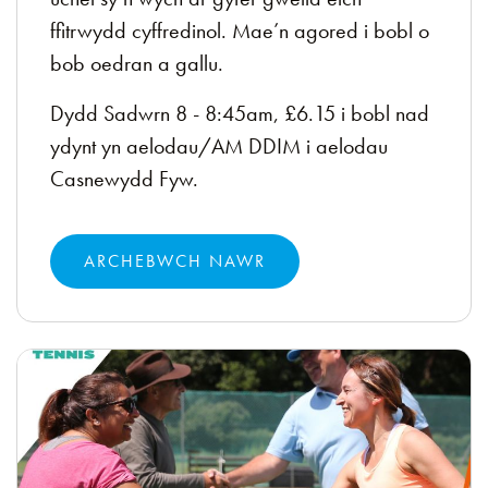
ffitrwydd cyffredinol. Mae’n agored i bobl o
bob oedran a gallu.
Dydd Sadwrn 8 - 8:45am, £6.15 i bobl nad
ydynt yn aelodau/AM DDIM i aelodau
Casnewydd Fyw.
ARCHEBWCH NAWR