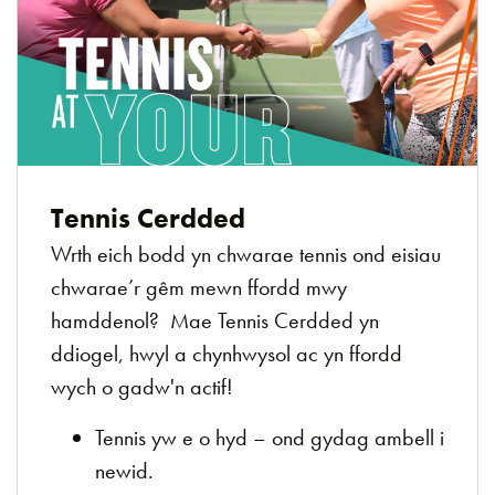
Tennis Cerdded
Wrth eich bodd yn chwarae tennis ond eisiau
chwarae’r gêm mewn ffordd mwy
hamddenol? Mae Tennis Cerdded yn
ddiogel, hwyl a chynhwysol ac yn ffordd
wych o gadw'n actif!
Tennis yw e o hyd – ond gydag ambell i
newid.