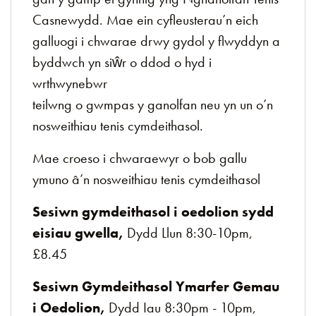
Casnewydd. Mae ein cyfleusterau’n eich
galluogi i chwarae drwy gydol y flwyddyn a
byddwch yn siŵr o ddod o hyd i
wrthwynebwr
teilwng o gwmpas y ganolfan neu yn un o’n
nosweithiau tenis cymdeithasol.
Mae croeso i chwaraewyr o bob gallu
ymuno â’n nosweithiau tenis cymdeithasol
Sesiwn gymdeithasol i oedolion sydd
eisiau gwella,
Dydd Llun 8:30-10pm,
£8.45
Sesiwn Gymdeithasol Ymarfer Gemau
i Oedolion
,
Dydd Iau 8:30pm - 10pm,