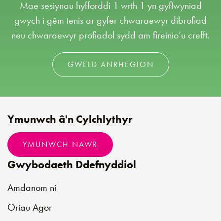
Mae sesiynau hyfforddi 1 wrth 1 yn gyflwyniad
gwych i gêm tenis ar gyfer chwaraewyr dibrofiad
neu chwaraewyr profiadol sydd am fireinio’u crefft.
GWELD ANRHEGION
Ymunwch â'n Cylchlythyr
YMUNWCH NAWR
Gwybodaeth Ddefnyddiol
Amdanom ni
Oriau Agor