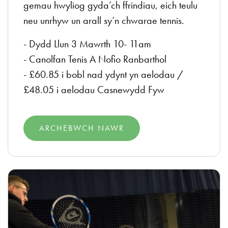
gemau hwyliog gyda’ch ffrindiau, eich teulu
neu unrhyw un arall sy’n chwarae tennis.
- Dydd Llun 3 Mawrth 10- 11am
- Canolfan Tenis A Nofio Ranbarthol
- £60.85 i bobl nad ydynt yn aelodau /
£48.05 i aelodau Casnewydd Fyw
ARCHEBWCH NAWR