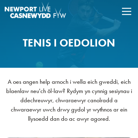
TENIS I OEDOLION
A oes angen help arnoch i wella eich gweddi, eich
blaenlaw neu'ch ôl-law? Rydym yn cynnig sesiynau i
ddechreuwyr, chwaraewyr canolradd a
chwaraewyr uwch drwy gydol yr wythnos ar ein
llysoedd dan do ac awyr agored.