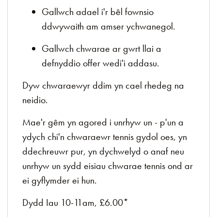
Gallwch adael i'r bêl fownsio
ddwywaith am amser ychwanegol.
Gallwch chwarae ar gwrt llai a
defnyddio offer wedi'i addasu.
Dyw chwaraewyr ddim yn cael rhedeg na
neidio.
Mae'r gêm yn agored i unrhyw un - p'un a
ydych chi'n chwaraewr tennis gydol oes, yn
ddechreuwr pur, yn dychwelyd o anaf neu
unrhyw un sydd eisiau chwarae tennis ond ar
ei gyflymder ei hun.
Dydd Iau 10-11am, £6.00*