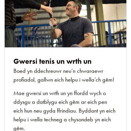
Gwersi tenis un wrth un
Boed yn ddechreuwr neu’n chwaraewr
profiadol, gallwn eich helpu i wella’ch gêm!
Mae gwersi un wrth un yn ffordd wych o
ddysgu a datblygu eich gêm ar eich pen
eich hun neu gyda ffrindiau. Byddant yn eich
helpu i wella techneg a chysondeb yn eich
gêm.