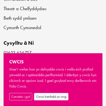
Theatr a Chelfyddydau
Beth sydd ymlaen
Cymorth Cymunedol
Cysylltu â Ni
01633 656757
customerservice@newportlive.co.uk
CWCIS
Mae'r wefan hon yn defnyddio cwcis i wella eich profiad
ymweld ac i optimeiddio perfformiad. I dderbyn y cwcis hyn
cliciwch ar opsiwn isod. I gael gwybod mwy darllenwch ein
© Hawlfraint Newport Live 2026
Polisi Cwcis.
Telerau ac Amodau
Polisi Preifatrwydd
Polisi Cwcis
Sitemap
Caniatáu i gyd
Cwcis hanfodol yn unig
Wedi’i wneud gan
Limegreentangerine