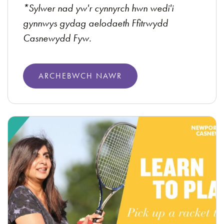
*Sylwer nad yw'r cynnyrch hwn wedi'i
gynnwys gydag aelodaeth Ffitrwydd
Casnewydd Fyw.
ARCHEBWCH NAWR