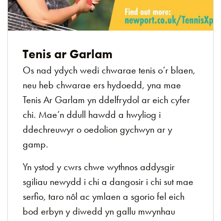
Tenis ar Garlam
Os nad ydych wedi chwarae tenis o’r blaen,
neu heb chwarae ers hydoedd, yna mae
Tenis Ar Garlam yn ddelfrydol ar eich cyfer
chi. Mae’n ddull hawdd a hwyliog i
ddechreuwyr o oedolion gychwyn ar y
gamp.
Yn ystod y cwrs chwe wythnos addysgir
sgiliau newydd i chi a dangosir i chi sut mae
serfio, taro nôl ac ymlaen a sgorio fel eich
bod erbyn y diwedd yn gallu mwynhau