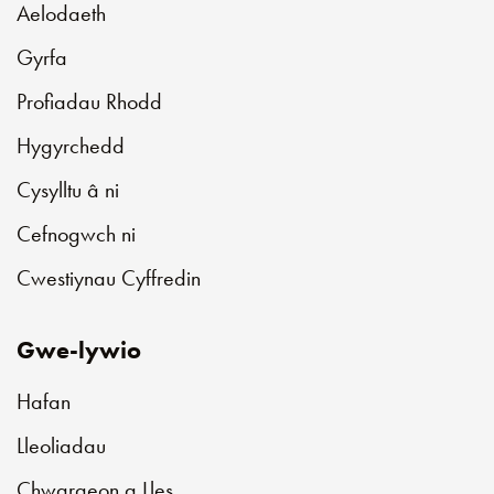
Aelodaeth
Gyrfa
Profiadau Rhodd
Hygyrchedd
Cysylltu â ni
Cefnogwch ni
Cwestiynau Cyffredin
Gwe-lywio
Hafan
Lleoliadau
Chwaraeon a Lles