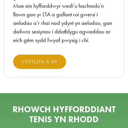
Mae ein hyfforddwyr wedi’u hachredu’n
llawn gan yr LTA a gallant roi gwersi i
aelodau a’r rhai nad ydynt yn aelodau, gan
deilwra sesiynau i ddatblygu agweddau ar
eich gêm sydd fwyaf pwysig i chi.
CYSYLLTU Â NI
RHOWCH HYFFORDDIANT
TENIS YN RHODD