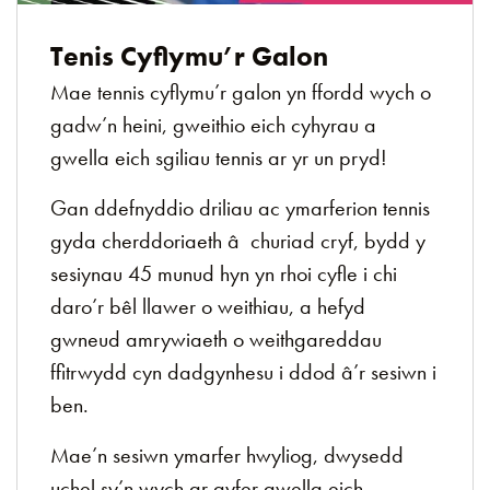
Tenis Cyflymu’r Galon
Mae tennis cyflymu’r galon yn ffordd wych o
gadw’n heini, gweithio eich cyhyrau a
gwella eich sgiliau tennis ar yr un pryd!
Gan ddefnyddio driliau ac ymarferion tennis
gyda cherddoriaeth â churiad cryf, bydd y
sesiynau 45 munud hyn yn rhoi cyfle i chi
daro’r bêl llawer o weithiau, a hefyd
gwneud amrywiaeth o weithgareddau
ffitrwydd cyn dadgynhesu i ddod â’r sesiwn i
ben.
Mae’n sesiwn ymarfer hwyliog, dwysedd
uchel sy’n wych ar gyfer gwella eich