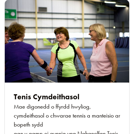
Tenis Cymdeithasol
Mae digonedd o ffyrdd hwyliog,
cymdeithasol o chwarae tennis a manteisio ar
bopeth sydd
gan y gamp ei gynnig yng Nghanolfan Tenis