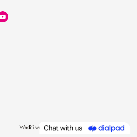
Wedi’i wneud gan
Limegreentangerine