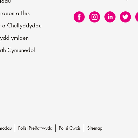
iadau
aeon a Lles
r a Chelfyddydau
sydd ymlaen
rth Cymunedol
Amodau
Polisi Preifatrwydd
Polisi Cwcis
Sitemap