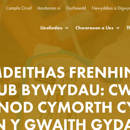
Campfa Orsaf
Amdanom ni
Gyrfaoedd
Newyddion a Digwy
Lleoliadau
Chwaraeon a Lles
T
DEITHAS FRENHI
UB BYWYDAU: CW
NOD CYMORTH C
N Y GWAITH GYD