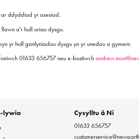
 ar ddyddiad yr asesiad.
llawn a'r holl oriau dysgu.
byn yr holl ganlyniadau dysgu yn yr unedau a gymerir.
s ffoniwch 01633 656757 neu e-bostiwch
andrew.mort@newp
-lywio
Cysylltu â Ni
01633 656757
n
customerservice@newportli