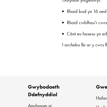
Gofynion ymgeiswyr:
Rhaid bod yn 16 oed
Rhaid cwblhau'r cwrs 
Cânt eu hasesu yn er
I archebu lle ar y cwr
Gwybodaeth
Gwe
Ddefnyddiol
Hafa
Amdanom ni