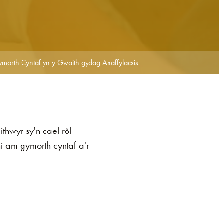
morth Cyntaf yn y Gwaith gydag Anaffylacsis
hwyr sy'n cael rôl
 am gymorth cyntaf a'r