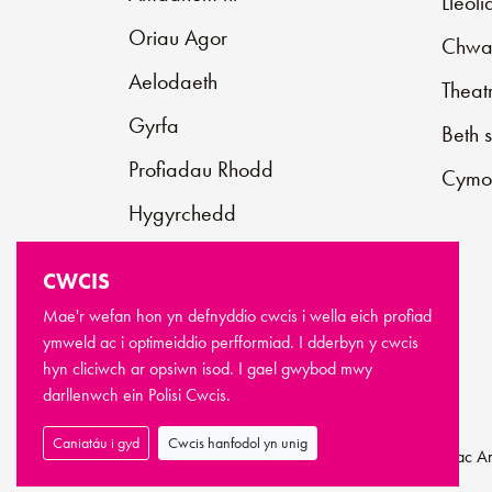
Lleol
Oriau Agor
Chwar
Aelodaeth
Theat
Gyrfa
Beth 
Profiadau Rhodd
Cymo
Hygyrchedd
Cysylltu â ni
CWCIS
Cefnogwch ni
Mae'r wefan hon yn defnyddio cwcis i wella eich profiad
ymweld ac i optimeiddio perfformiad. I dderbyn y cwcis
Cwestiynau Cyffredin
hyn cliciwch ar opsiwn isod. I gael gwybod mwy
darllenwch ein
Polisi Cwcis.
Caniatáu i gyd
Cwcis hanfodol yn unig
© Hawlfraint Newport Live 2026
Telerau ac 