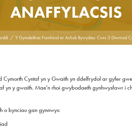
ANAFFYLACSIS
orddi
Y Gymdeithas Frenhinol er Achub Bywydau: Cwrs 3 Diwrnod Cy
Cymorth Cyntaf yn y Gwaith yn ddelfrydol ar gyfer gweit
 yn y gwaith. Mae'n rhoi gwybodaeth gynhwysfawr i chi
h o bynciau gan gynnwys:
diad