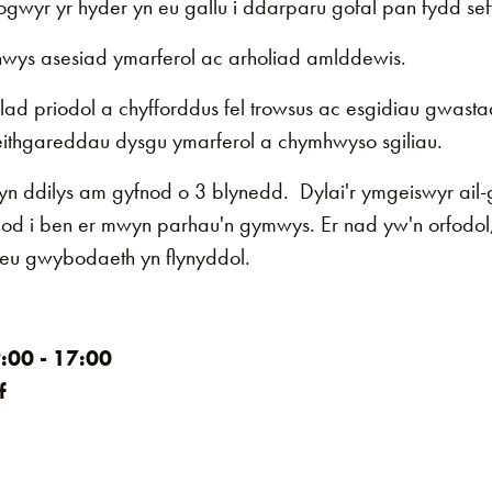
gwyr yr hyder yn eu gallu i ddarparu gofal pan fydd sef
wys asesiad ymarferol ac arholiad amlddewis.
lad priodol a chyfforddus fel trowsus ac esgidiau gwasta
thgareddau dysgu ymarferol a chymhwyso sgiliau.
n ddilys am gyfnod o 3 blynedd. Dylai'r ymgeiswyr ail
ddod i ben er mwyn parhau'n gymwys. Er nad yw'n orfodol
eu gwybodaeth yn flynyddol.
:00 - 17:00
f