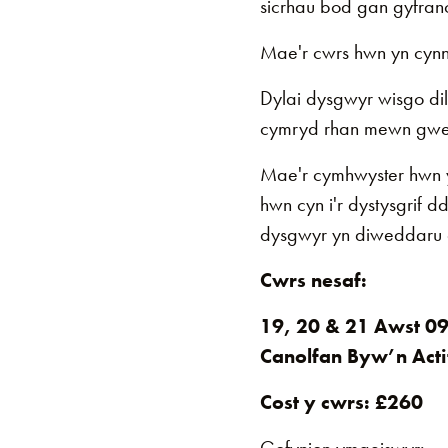
sicrhau bod gan gyfrano
Mae'r cwrs hwn yn cynn
Dylai dysgwyr wisgo dil
cymryd rhan mewn gwei
Mae'r cymhwyster hwn y
hwn cyn i'r dystysgrif 
dysgwyr yn diweddaru 
Cwrs nesaf:
19, 20 & 21 Awst 09
Canolfan Byw’n Acti
Cost y cwrs: £260