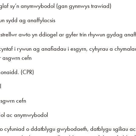
i glaf sy’n anymwybodol (gan gynnwys trawiad)
n sydd ag anaffylacsis
trellwr awto yn ddiogel ar gyfer trin rhywun gydag anaff
yntaf i rywun ag anafiadau i esgyrn, cyhyrau a chymal
r asgwrn cefn
onaidd. (CPR)
l
asgwrn cefn
dol ac anymwybodol
 cyfuniad o ddatblygu gwybodaeth, datblygu sgiliau ac ar