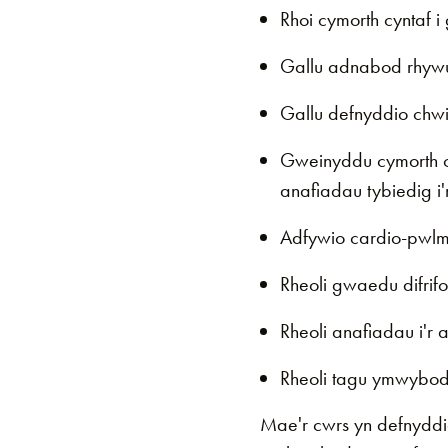
Rhoi cymorth cyntaf 
Gallu adnabod rhywu
Gallu defnyddio chwis
Gweinyddu cymorth c
anafiadau tybiedig i'
Adfywio cardio-pwlm
Rheoli gwaedu difrifo
Rheoli anafiadau i'r 
Rheoli tagu ymwybo
Mae'r cwrs yn defnyddio