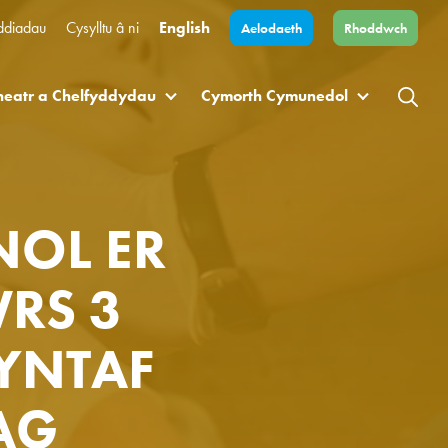
ddiadau
Cysylltu â ni
English
Aelodaeth
Rhoddwch
heatr a Chelfyddydau
Cymorth Cymunedol
NOL ER
RS 3
YNTAF
AG