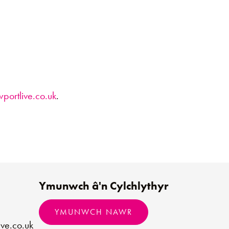
ortlive.co.uk
.
Ymunwch â'n Cylchlythyr
YMUNWCH NAWR
ve.co.uk