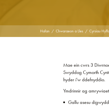
Hafan
Chwaraeon a Lles
Cyrsiau Hyff
Mae ein cwrs 3 Diwrnod 
Swyddog Cymorth Cyntaf
hyder i'w ddefnyddio.
Ymdrinnir ag amrywiaet
Gallu asesu digwyd