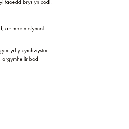
yllfaoedd brys yn codi.
d, ac mae'n ofynnol
-gymryd y cymhwyster
, argymhellir bod