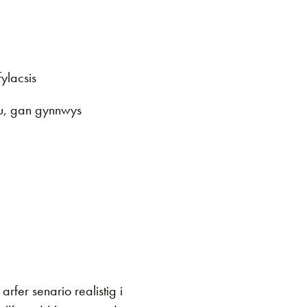
ylacsis
au, gan gynnwys
fer senario realistig i