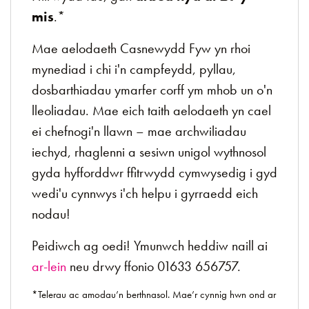
mis
.*
Mae aelodaeth Casnewydd Fyw yn rhoi
mynediad i chi i'n campfeydd, pyllau,
dosbarthiadau ymarfer corff ym mhob un o'n
lleoliadau. Mae eich taith aelodaeth yn cael
ei chefnogi'n llawn – mae archwiliadau
iechyd, rhaglenni a sesiwn unigol wythnosol
gyda hyfforddwr ffitrwydd cymwysedig i gyd
wedi'u cynnwys i'ch helpu i gyrraedd eich
nodau!
Peidiwch ag oedi! Ymunwch heddiw naill ai
ar-lein
neu drwy ffonio 01633 656757.
*Telerau ac amodau’n berthnasol. Mae’r cynnig hwn ond ar