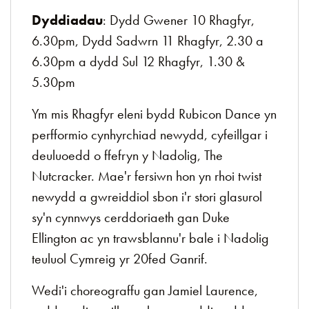
Dyddiadau
: Dydd Gwener 10 Rhagfyr,
6.30pm, Dydd Sadwrn 11 Rhagfyr, 2.30 a
6.30pm a dydd Sul 12 Rhagfyr, 1.30 &
5.30pm
Ym mis Rhagfyr eleni bydd Rubicon Dance yn
perfformio cynhyrchiad newydd, cyfeillgar i
deuluoedd o ffefryn y Nadolig, The
Nutcracker. Mae'r fersiwn hon yn rhoi twist
newydd a gwreiddiol sbon i'r stori glasurol
sy'n cynnwys cerddoriaeth gan Duke
Ellington ac yn trawsblannu'r bale i Nadolig
teuluol Cymreig yr 20fed Ganrif.
Wedi'i choreograffu gan Jamiel Laurence,