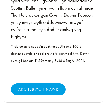
sydd wedi ennill gwobrau, yn ddiweddar o
Scottish Ballet, yn ei waith llawn cyntaf, mae
The Nutcracker gan Gwmni Dawns Rubicon
yn cynnwys wyth o ddawnswyr mwyaf
cyffrous a rhai sy'n dod i'r amlwg yng
Nghymru.
*Telerau ac amodau’n berthnasol. Dim ond 100 o
docynnau sydd ar gael am y pris gostyngol hwn. Daw'r
cynnig i ben am 11.59pm ar y 3ydd o Ragfyr 2021.
ARCHEBWCH NAWR