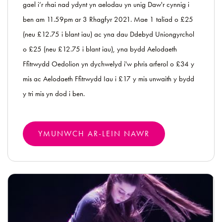
gael i’r rhai nad ydynt yn aelodau yn unig Daw'r cynnig i
ben am 11.59pm ar 3 Rhagfyr 2021. Mae 1 taliad o £25
(neu £12.75 i blant iau) ac yna dau Ddebyd Uniongyrchol
o £25 (neu £12.75 i blant iau), yna bydd Aelodaeth
Ffitrwydd Oedolion yn dychwelyd i'w phris arferol o £34 y
mis ac Aelodaeth Ffitrwydd Iau i £17 y mis unwaith y bydd
y tri mis yn dod i ben.
YMUNWCH AR-LEIN NAWR