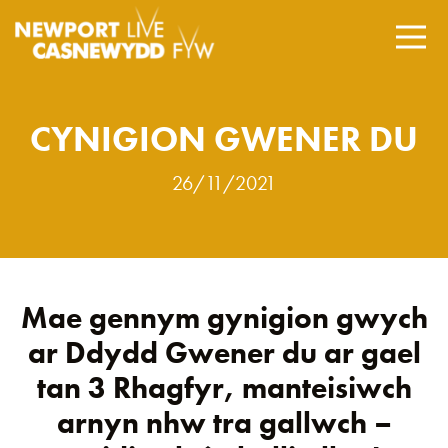
CYNIGION GWENER DU
26/11/2021
Mae gennym gynigion gwych
ar Ddydd Gwener du ar gael
tan 3 Rhagfyr, manteisiwch
arnyn nhw tra gallwch –