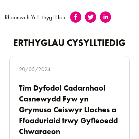
Rhannwch Yr Erthygl Hon
ERTHYGLAU CYSYLLTIEDIG
20/05/2024
Tîm Dyfodol Cadarnhaol
Casnewydd Fyw yn
Grymuso Ceiswyr Lloches a
Ffoaduriaid trwy Gyfleoedd
Chwaraeon