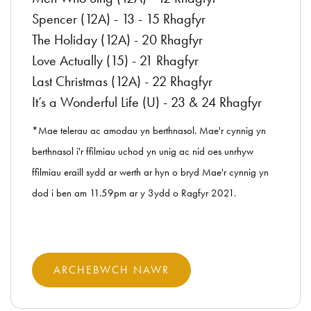
Spencer (12A) - 13 - 15 Rhagfyr
The Holiday (12A) - 20 Rhagfyr
Love Actually (15) - 21 Rhagfyr
Last Christmas (12A) - 22 Rhagfyr
It’s a Wonderful Life (U) - 23 & 24 Rhagfyr
*Mae telerau ac amodau yn berthnasol. Mae'r cynnig yn
berthnasol i'r ffilmiau uchod yn unig ac nid oes unrhyw
ffilmiau eraill sydd ar werth ar hyn o bryd Mae'r cynnig yn
dod i ben am 11.59pm ar y 3ydd o Ragfyr 2021.
ARCHEBWCH NAWR