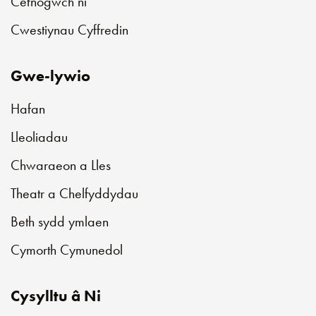
Cefnogwch ni
Cwestiynau Cyffredin
Gwe-lywio
Hafan
Lleoliadau
Chwaraeon a Lles
Theatr a Chelfyddydau
Beth sydd ymlaen
Cymorth Cymunedol
Cysylltu â Ni