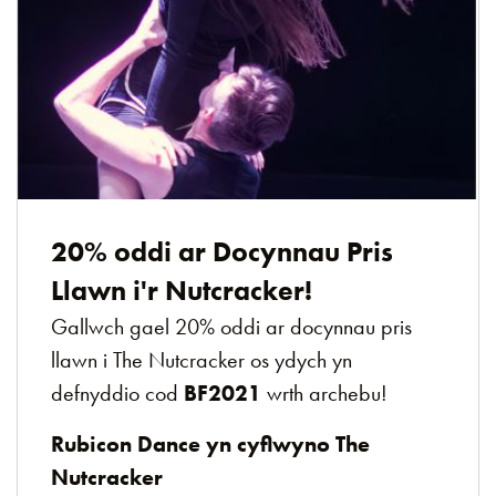
20% oddi ar Docynnau Pris
Llawn i'r Nutcracker!
Gallwch gael 20% oddi ar docynnau pris
llawn i The Nutcracker os ydych yn
defnyddio cod
BF2021
wrth archebu!
Rubicon Dance yn cyflwyno The
Nutcracker