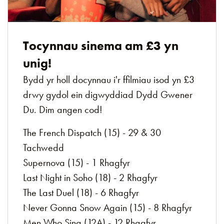
Tocynnau sinema am £3 yn
unig!
Bydd yr holl docynnau i'r ffilmiau isod yn £3
drwy gydol ein digwyddiad Dydd Gwener
Du. Dim angen cod!
The French Dispatch (15) - 29 & 30
Tachwedd
Supernova (15) - 1 Rhagfyr
Last Night in Soho (18) - 2 Rhagfyr
The Last Duel (18) - 6 Rhagfyr
Never Gonna Snow Again (15) - 8 Rhagfyr
Men Who Sing (12A) - 12 Rhagfyr