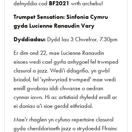
defnyddio cod
BF2021
wrth archebu!
Trumpet Sensation: Sinfonia Cymru
gyda Lucienne Ranaudin Vary
Dyddiadau:
Dydd Iau 3 Chwefror, 7.30pm
Er dim ond 22, mae Lucienne Ranaudin
eisoes wedi cael gyrfa anhygoel fel trwmped
clasurol a jazz. Wedi'i ddisgrifio, yn gwbl
briodol, fel 'synhwyriad trwmped' mae wedi
ennill gwobrau iddi chwarae o oedran
cynnar iawn. Hi ac artistiaid rhyfedd eraill ar
ei doniau a'i sioe gerdd eithriadol.
Mae'r rhaglen yn cyfuno repertoire clasurol
gyda cherddoriaeth jazz o strydoedd Ffrainc