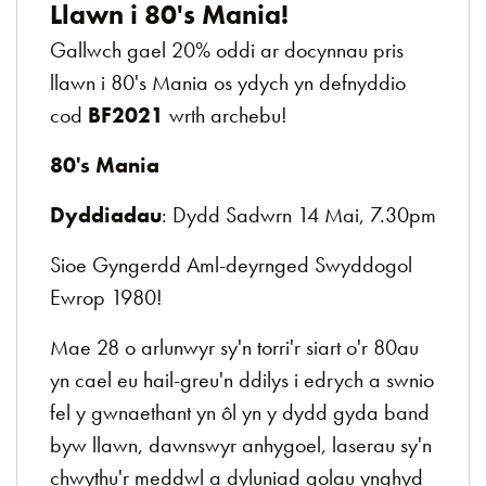
Llawn i 80's Mania!
Gallwch gael 20% oddi ar docynnau pris
llawn i 80's Mania os ydych yn defnyddio
cod
BF2021
wrth archebu!
80's Mania
Dyddiadau
: Dydd Sadwrn 14 Mai, 7.30pm
Sioe Gyngerdd Aml-deyrnged Swyddogol
Ewrop 1980!
Mae 28 o arlunwyr sy'n torri'r siart o'r 80au
yn cael eu hail-greu'n ddilys i edrych a swnio
fel y gwnaethant yn ôl yn y dydd gyda band
byw llawn, dawnswyr anhygoel, laserau sy'n
chwythu'r meddwl a dyluniad golau ynghyd