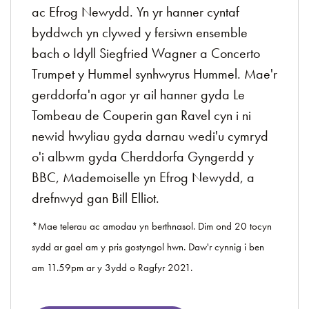
ac Efrog Newydd. Yn yr hanner cyntaf
byddwch yn clywed y fersiwn ensemble
bach o Idyll Siegfried Wagner a Concerto
Trumpet y Hummel synhwyrus Hummel. Mae'r
gerddorfa'n agor yr ail hanner gyda Le
Tombeau de Couperin gan Ravel cyn i ni
newid hwyliau gyda darnau wedi'u cymryd
o'i albwm gyda Cherddorfa Gyngerdd y
BBC, Mademoiselle yn Efrog Newydd, a
drefnwyd gan Bill Elliot.
*Mae telerau ac amodau yn berthnasol. Dim ond 20 tocyn
sydd ar gael am y pris gostyngol hwn. Daw'r cynnig i ben
am 11.59pm ar y 3ydd o Ragfyr 2021.