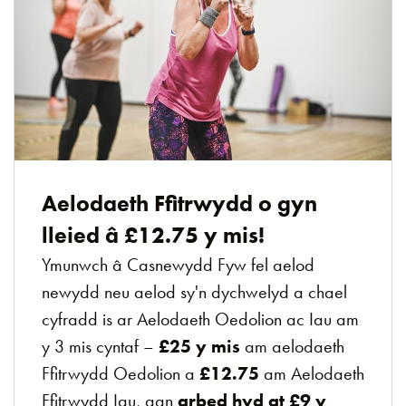
Aelodaeth Ffitrwydd o gyn
lleied â £12.75 y mis!
Ymunwch â Casnewydd Fyw fel aelod
newydd neu aelod sy'n dychwelyd a chael
cyfradd is ar Aelodaeth Oedolion ac Iau am
y 3 mis cyntaf –
£25 y mis
am aelodaeth
Ffitrwydd Oedolion a
£12.75
am Aelodaeth
Ffitrwydd Iau, gan
arbed hyd at £9 y