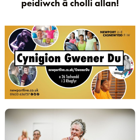
peidiwch â cholli allan!