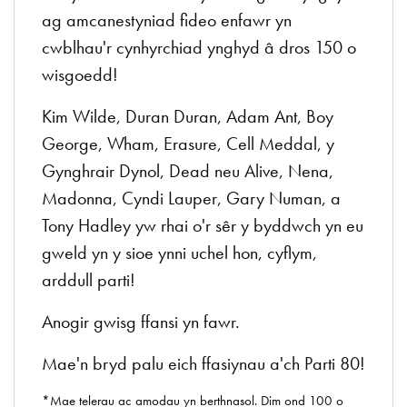
ag amcanestyniad fideo enfawr yn
cwblhau'r cynhyrchiad ynghyd â dros 150 o
wisgoedd!
Kim Wilde, Duran Duran, Adam Ant, Boy
George, Wham, Erasure, Cell Meddal, y
Gynghrair Dynol, Dead neu Alive, Nena,
Madonna, Cyndi Lauper, Gary Numan, a
Tony Hadley yw rhai o'r sêr y byddwch yn eu
gweld yn y sioe ynni uchel hon, cyflym,
arddull parti!
Anogir gwisg ffansi yn fawr.
Mae'n bryd palu eich ffasiynau a'ch Parti 80!
*Mae telerau ac amodau yn berthnasol. Dim ond 100 o