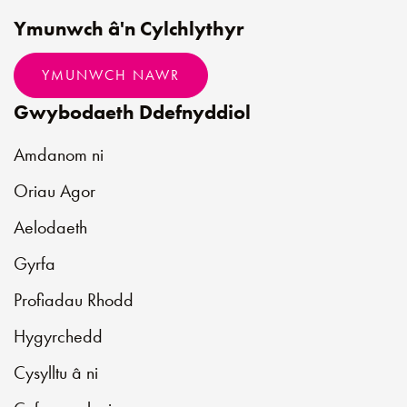
Ymunwch â'n Cylchlythyr
YMUNWCH NAWR
Gwybodaeth Ddefnyddiol
Amdanom ni
Oriau Agor
Aelodaeth
Gyrfa
Profiadau Rhodd
Hygyrchedd
Cysylltu â ni