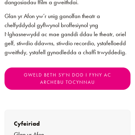
dangosiadau ffilm a gweithdai.
Glan yr Afon yw’r unig ganolfan theatr a
chelfyddydol gyflwynol broffesiynol yng
Nghasnewydd ac mae ganddi ddau le theatr, oriel
gelf, stiwdio ddawns, stiwdio recordio, ystafelloedd
gweithdy, ystafell gynadledda a chaffi trwyddedig.
GWELD BETH SY'N DOD I FYNY AC
ARCHEBU TOCYNNAU
Cyfeiriad
Glan yr Afon