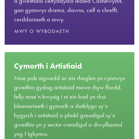
a gweithdai celfyddydol ledled Casnewydd,
gan gynnwys drama, dawns, celf a chrefft,
cerddoriaeth a mwy.
MWY O WYBODAETH
Cymorth i Artistiaid
Mae pob agwedd ar ein rhaglen yn cynnwys
gweithio gydag artistiaid mewn rhyw ffordd,
felly mae’n bwysig i ni ein bod yn rhoi
blaenoriaeth i gymorth a datblygu sy’n
hygyrch i artistiaid a phobl greadigol sy’n
gweithio yn y sector creadigol a diwylliannol
yng Nghymru.