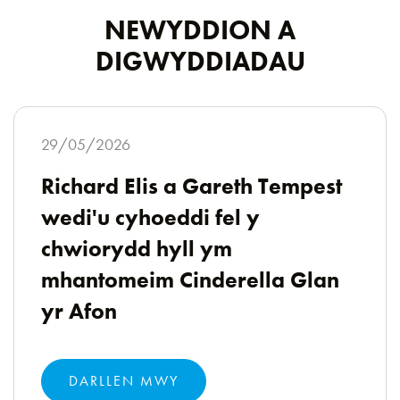
NEWYDDION A
DIGWYDDIADAU
29/05/2026
Richard Elis a Gareth Tempest
wedi'u cyhoeddi fel y
chwiorydd hyll ym
mhantomeim Cinderella Glan
yr Afon
DARLLEN MWY