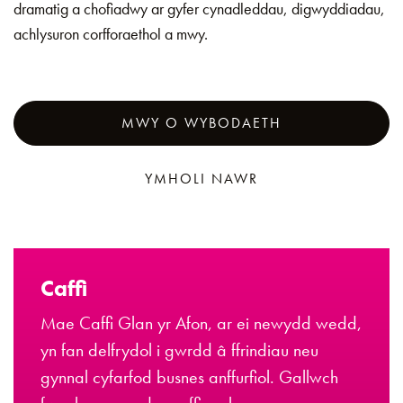
dramatig a chofiadwy ar gyfer cynadleddau, digwyddiadau,
achlysuron corfforaethol a mwy.
MWY O WYBODAETH
YMHOLI NAWR
Caffi
Mae Caffi Glan yr Afon, ar ei newydd wedd,
yn fan delfrydol i gwrdd â ffrindiau neu
gynnal cyfarfod busnes anffurfiol. Gallwch