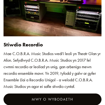
Stiwdio Recordio
Mae C.O.B.R.A. Music Studios wedi'i leoli yn Theatr Glan yr
Afon. Sefydlwyd C.O.B.R.A. Music Studios yn 2017 fel
cwmni recordio ar leoliad yn unig, gan arbenigo mewn
recordio ensemble mawr. Yn 2019, tyfodd y galw ar gyfer
Ensemble Llai a Recordio Unigol - a welodd C.O.B.R.A.
Music Studios yn agor ei safle stiwdio cyntaf.
MWY O WYBODAETH