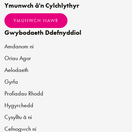
Ymunwch â'n Cylchlythyr
YMUNWCH NAWR
Gwybodaeth Ddefnyddiol
Amdanom ni
Oriau Agor
Aelodaeth
Gyrfa
Profiadau Rhodd
Hygyrchedd
Cysylltu â ni
Cefnogwch ni