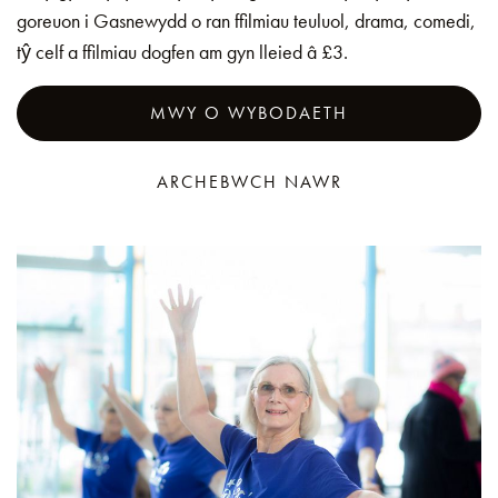
goreuon i Gasnewydd o ran ffilmiau teuluol, drama, comedi,
tŷ celf a ffilmiau dogfen am gyn lleied â £3.
MWY O WYBODAETH
ARCHEBWCH NAWR