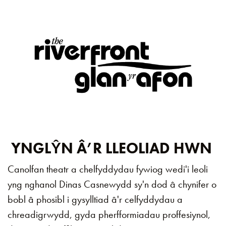
YNGLŶN Â’R LLEOLIAD HWN
Canolfan theatr a chelfyddydau fywiog wedi'i leoli
yng nghanol Dinas Casnewydd sy'n dod â chynifer o
bobl â phosibl i gysylltiad â'r celfyddydau a
chreadigrwydd, gyda pherfformiadau proffesiynol,