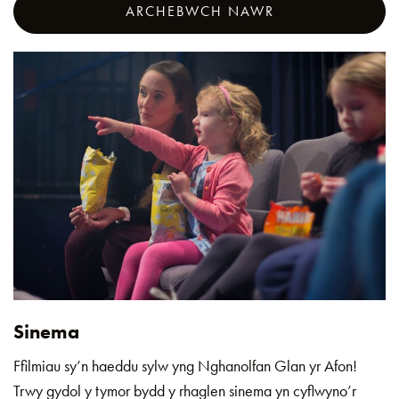
ARCHEBWCH NAWR
Sinema
Ffilmiau sy’n haeddu sylw yng Nghanolfan Glan yr Afon!
Trwy gydol y tymor bydd y rhaglen sinema yn cyflwyno’r