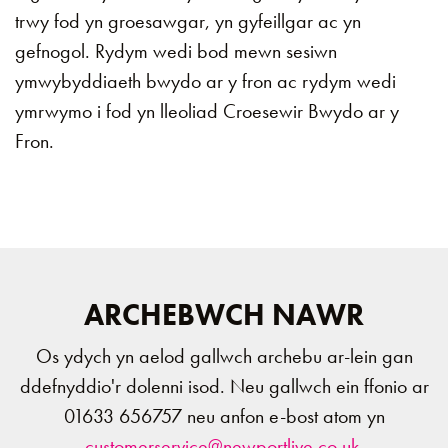
trwy fod yn groesawgar, yn gyfeillgar ac yn
gefnogol. Rydym wedi bod mewn sesiwn
ymwybyddiaeth bwydo ar y fron ac rydym wedi
ymrwymo i fod yn lleoliad Croesewir Bwydo ar y
Fron.
ARCHEBWCH NAWR
Os ydych yn aelod gallwch archebu ar-lein gan
ddefnyddio'r dolenni isod. Neu gallwch ein ffonio ar
01633 656757 neu anfon e-bost atom yn
customerservice@newportlive.co.uk
.