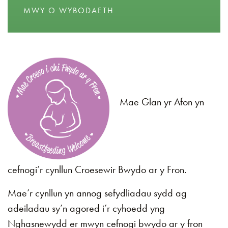
MWY O WYBODAETH
Mae Glan yr Afon yn
cefnogi’r cynllun Croesewir Bwydo ar y Fron.
Mae’r cynllun yn annog sefydliadau sydd ag
adeiladau sy’n agored i’r cyhoedd yng
Nghasnewydd er mwyn cefnogi bwydo ar y fron