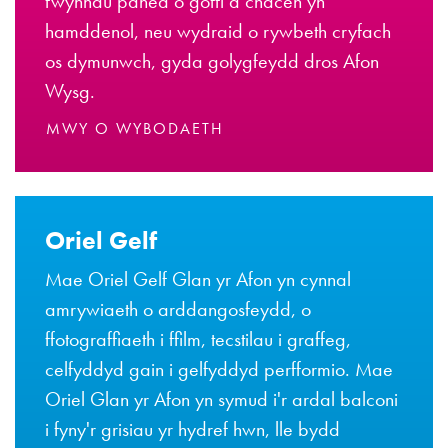
fwynhau paned o goffi a chacen yn
hamddenol, neu wydraid o rywbeth cryfach
os dymunwch, gyda golygfeydd dros Afon
Wysg.
MWY O WYBODAETH
Oriel Gelf
Mae Oriel Gelf Glan yr Afon yn cynnal
amrywiaeth o arddangosfeydd, o
ffotograffiaeth i ffilm, tecstilau i graffeg,
celfyddyd gain i gelfyddyd perfformio. Mae
Oriel Glan yr Afon yn symud i'r ardal balconi
i fyny'r grisiau yr hydref hwn, lle bydd