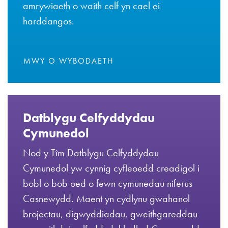
amrywiaeth o waith celf yn cael ei
harddangos.
MWY O WYBODAETH
Datblygu Celfyddydau
Cymunedol
Nod y Tîm Datblygu Celfyddydau
Cymunedol yw cynnig cyfleoedd creadigol i
bobl o bob oed o fewn cymunedau niferus
Casnewydd. Maent yn cydlynu gwahanol
brojectau, digwyddiadau, gweithgareddau