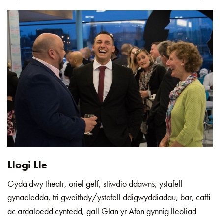
Llogi Lle
Gyda dwy theatr, oriel gelf, stiwdio ddawns, ystafell
gynadledda, tri gweithdy/ystafell ddigwyddiadau, bar, caffi
ac ardaloedd cyntedd, gall Glan yr Afon gynnig lleoliad