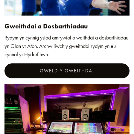
Gweithdai a Dosbarthiadau
Rydym yn cynnig ystod amrywiol o weithdai a dosbarthiadau
yn Glan yr Afon. Archwiliwch y gweithdai rydym yn eu
cynnal yr Hydref hwn.
GWELD Y GWEITHDAI