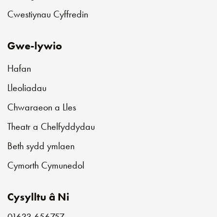
Cwestiynau Cyffredin
Gwe-lywio
Hafan
Lleoliadau
Chwaraeon a Lles
Theatr a Chelfyddydau
Beth sydd ymlaen
Cymorth Cymunedol
Cysylltu â Ni