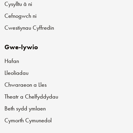
Cysylltu â ni
Cefnogwch ni
Cwestiynau Cyffredin
Gwe-lywio
Hafan
Lleoliadau
Chwaraeon a Lles
Theatr a Chelfyddydau
Beth sydd ymlaen
Cymorth Cymunedol