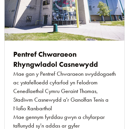
Pentref Chwaraeon
Rhyngwladol Casnewydd
Mae gan y Pentref Chwaraeon swyddogaeth
ac ystafelloedd cyfarfod yn Felodrom
Cenedlaethol Cymru Geraint Thomas,
Stadiwm Casnewydd a'r Ganolfan Tenis a
Nofio Ranbarthol
Mae gennym fyrddau gwyn a chyfarpar
taflunydd sy'n addas ar gyfer