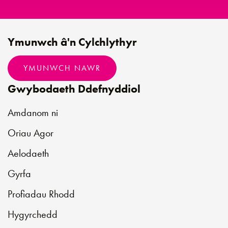
Ymunwch â'n Cylchlythyr
YMUNWCH NAWR
Gwybodaeth Ddefnyddiol
Amdanom ni
Oriau Agor
Aelodaeth
Gyrfa
Profiadau Rhodd
Hygyrchedd