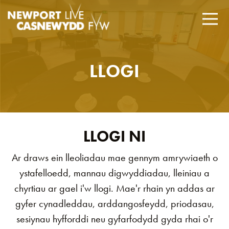
LLOGI
LLOGI NI
Ar draws ein lleoliadau mae gennym amrywiaeth o
ystafelloedd, mannau digwyddiadau, lleiniau a
chyrtiau ar gael i'w llogi. Mae'r rhain yn addas ar
gyfer cynadleddau, arddangosfeydd, priodasau,
sesiynau hyfforddi neu gyfarfodydd gyda rhai o'r