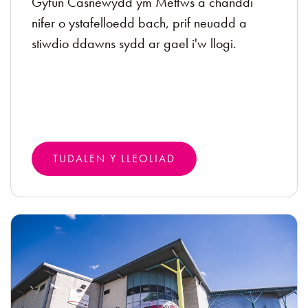
Gyfun Casnewydd ym Mettws a chanddi
nifer o ystafelloedd bach, prif neuadd a
stiwdio ddawns sydd ar gael i'w llogi.
TUDALEN Y LLEOLIAD