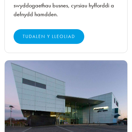
swyddogaethau busnes, cyrsiau hyfforddi a
defnydd hamdden.
TUDALEN Y LLEOLIAD