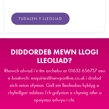
TUDALEN Y LLEOLIAD
DIDDORDEB MEWN LLOGI
LLEOLIAD?
Rhowch alwad i’n tîm archebu ar 01633 656757 neu
e-bostiwch: enquiries@newportlive.co.uk i drafod
eich union ofynion. Gall ein lleoliadau hyblyg a
chyfeillgar addasu i'ch gofynion a chynnig nifer o
opsiynau arlwyo i chi.