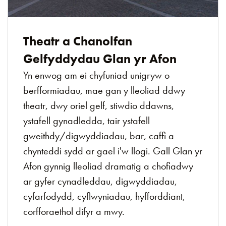
Theatr a Chanolfan
Gelfyddydau Glan yr Afon
Yn enwog am ei chyfuniad unigryw o
berfformiadau, mae gan y lleoliad ddwy
theatr, dwy oriel gelf, stiwdio ddawns,
ystafell gynadledda, tair ystafell
gweithdy/digwyddiadau, bar, caffi a
chynteddi sydd ar gael i'w llogi. Gall Glan yr
Afon gynnig lleoliad dramatig a chofiadwy
ar gyfer cynadleddau, digwyddiadau,
cyfarfodydd, cyflwyniadau, hyfforddiant,
corfforaethol difyr a mwy.