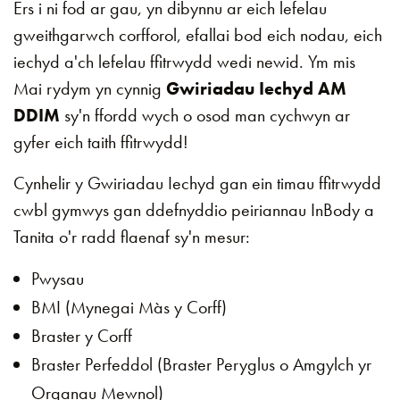
Ers i ni fod ar gau, yn dibynnu ar eich lefelau
gweithgarwch corfforol, efallai bod eich nodau, eich
iechyd a'ch lefelau ffitrwydd wedi newid. Ym mis
Mai rydym yn cynnig
Gwiriadau Iechyd AM
DDIM
sy'n ffordd wych o osod man cychwyn ar
gyfer eich taith ffitrwydd!
Cynhelir y Gwiriadau Iechyd gan ein timau ffitrwydd
cwbl gymwys gan ddefnyddio peiriannau InBody a
Tanita o'r radd flaenaf sy'n mesur:
Pwysau
BMI (Mynegai Màs y Corff)
Braster y Corff
Braster Perfeddol (Braster Peryglus o Amgylch yr
Organau Mewnol)