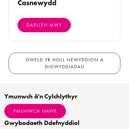
Casnewydd
DARLLEN MWY
GWELD YR HOLL NEWYDDION A
DIGWYDDIADAU
Ymunwch â'n Cylchlythyr
YMUNWCH NAWR
Gwybodaeth Ddefnyddiol