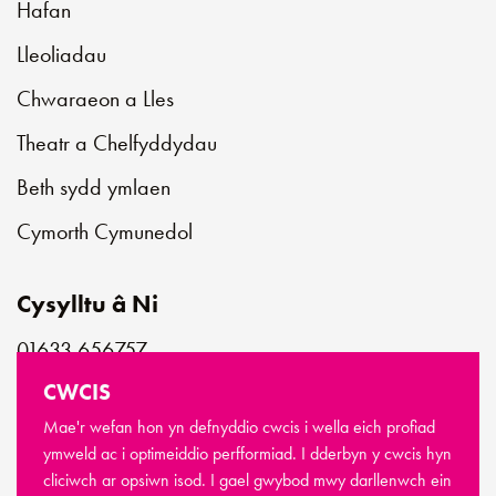
Hafan
Lleoliadau
Chwaraeon a Lles
Theatr a Chelfyddydau
Beth sydd ymlaen
Cymorth Cymunedol
Cysylltu â Ni
01633 656757
customerservice@newportlive.co.uk
CWCIS
Mae'r wefan hon yn defnyddio cwcis i wella eich profiad
ymweld ac i optimeiddio perfformiad. I dderbyn y cwcis hyn
cliciwch ar opsiwn isod. I gael gwybod mwy darllenwch ein
© Hawlfraint Newport Live 2026