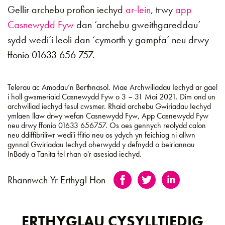
Gellir archebu profion iechyd
ar-lein
, trwy
app
Casnewydd Fyw
dan ‘archebu gweithgareddau’
sydd wedi’i leoli dan ‘cymorth y gampfa’ neu drwy
ffonio 01633 656 757.
​​Telerau ac Amodau’n Berthnasol. Mae Archwiliadau Iechyd ar gael
i holl gwsmeriaid Casnewydd Fyw o 3 – 31 Mai 2021. Dim ond un
archwiliad iechyd fesul cwsmer. Rhaid archebu Gwiriadau Iechyd
ymlaen llaw drwy wefan Casnewydd Fyw, App Casnewydd Fyw
neu drwy ffonio 01633 656757. Os oes gennych reolydd calon
neu ddiffibriliwr wedi'i ffitio neu os ydych yn feichiog ni allwn
gynnal Gwiriadau Iechyd oherwydd y defnydd o beiriannau
InBody a Tanita fel rhan o'r asesiad iechyd.
Rhannwch Yr Erthygl Hon
ERTHYGLAU CYSYLLTIEDIG