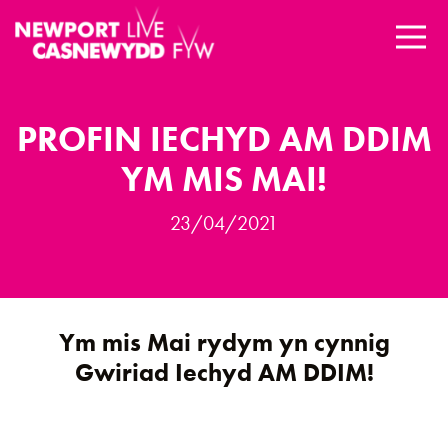
PROFIN IECHYD AM DDIM
YM MIS MAI!
23/04/2021
Ym mis Mai rydym yn cynnig
Gwiriad Iechyd AM DDIM
!