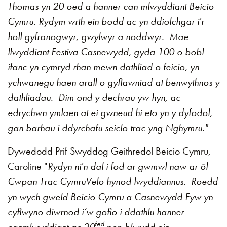
Thomas yn 20 oed a hanner can mlwyddiant Beicio
Cymru. Rydym wrth ein bodd ac yn ddiolchgar i'r
holl gyfranogwyr, gwylwyr a noddwyr. Mae
llwyddiant Festiva Casnewydd, gyda 100 o bobl
ifanc yn cymryd rhan mewn dathliad o feicio, yn
ychwanegu haen arall o gyflawniad at benwythnos y
dathliadau. Dim ond y dechrau yw hyn, ac
edrychwn ymlaen at ei gwneud hi eto yn y dyfodol,
gan barhau i ddyrchafu seiclo trac yng Nghymru."
Dywedodd Prif Swyddog Geithredol Beicio Cymru,
Caroline "
Rydyn ni'n dal i fod ar gwmwl naw ar ôl
Cwpan Trac CymruVelo hynod lwyddiannus. Roedd
yn wych gweld Beicio Cymru a Casnewydd Fyw yn
cyflwyno diwrnod i’w gofio i ddathlu hanner
fed
canmlwyddiant ac 20
pen-blwydd ein