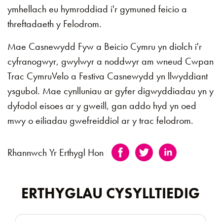
ymhellach eu hymroddiad i'r gymuned feicio a
threftadaeth y Felodrom.
Mae Casnewydd Fyw a Beicio Cymru yn diolch i'r
cyfranogwyr, gwylwyr a noddwyr am wneud Cwpan
Trac CymruVelo a Festiva Casnewydd yn llwyddiant
ysgubol. Mae cynlluniau ar gyfer digwyddiadau yn y
dyfodol eisoes ar y gweill, gan addo hyd yn oed
mwy o eiliadau gwefreiddiol ar y trac felodrom.
Rhannwch Yr Erthygl Hon
ERTHYGLAU CYSYLLTIEDIG