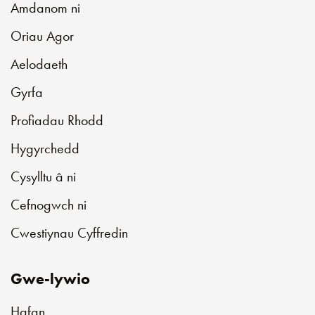
Amdanom ni
Oriau Agor
Aelodaeth
Gyrfa
Profiadau Rhodd
Hygyrchedd
Cysylltu â ni
Cefnogwch ni
Cwestiynau Cyffredin
Gwe-lywio
Hafan