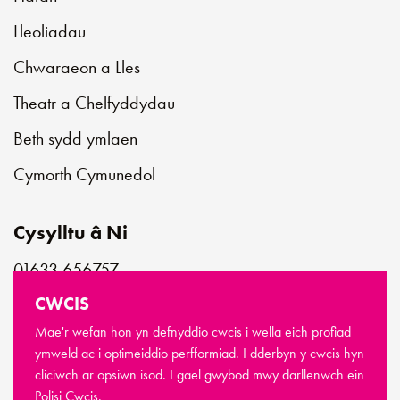
Lleoliadau
Chwaraeon a Lles
Theatr a Chelfyddydau
Beth sydd ymlaen
Cymorth Cymunedol
Cysylltu â Ni
01633 656757
customerservice@newportlive.co.uk
CWCIS
Mae'r wefan hon yn defnyddio cwcis i wella eich profiad
ymweld ac i optimeiddio perfformiad. I dderbyn y cwcis hyn
cliciwch ar opsiwn isod. I gael gwybod mwy darllenwch ein
© Hawlfraint Newport Live 2026
Polisi Cwcis.