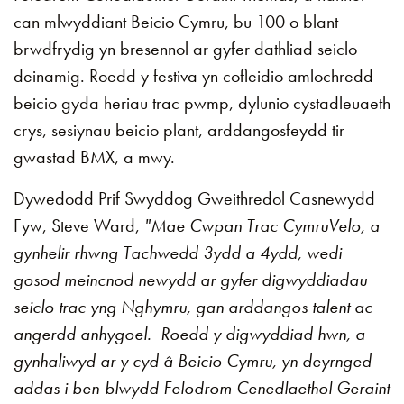
can mlwyddiant Beicio Cymru, bu 100 o blant
brwdfrydig yn bresennol ar gyfer dathliad seiclo
deinamig. Roedd y festiva yn cofleidio amlochredd
beicio gyda heriau trac pwmp, dylunio cystadleuaeth
crys, sesiynau beicio plant, arddangosfeydd tir
gwastad BMX, a mwy.
Dywedodd Prif Swyddog Gweithredol Casnewydd
Fyw, Steve Ward,
"Mae Cwpan Trac CymruVelo, a
gynhelir rhwng Tachwedd 3ydd a 4ydd, wedi
gosod meincnod newydd ar gyfer digwyddiadau
seiclo trac yng Nghymru, gan arddangos talent ac
angerdd anhygoel. Roedd y digwyddiad hwn, a
gynhaliwyd ar y cyd â Beicio Cymru, yn deyrnged
addas i ben-blwydd Felodrom Cenedlaethol Geraint