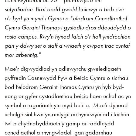
sefydliadau. Braf oedd gweld beicwyr o bob cwr
o'r byd yn mynd i Gymru a Felodrom Cenedlaethol
Cymru Geraint Thomas i gystadlu dros ddeuddydd o
rasio campus. Rwy'n hynod falch o'r holl ymdrechion
gan y ddwy set o staff a wnaeth y cwpan trac cyntaf
mor arbennig."
Mae'r digwyddiad yn adlewyrchu gweledigaeth
gyffredin Casnewydd Fyw a Beicio Cymru o sicrhau
bod Felodrom Geraint Thomas Cymru yn hyb byd-
eang ar gyfer cystadlaethau beicio haen uchaf ac yn
symbol o ragoriaeth ym myd beicio. Mae'r dyhead
uchelgeisiol hwn yn amlygu eu hymrwymiad i feithrin
twf a chydnabyddiaeth y gamp ar raddfeydd
cenedlaethol a rhyngwladol, gan gadarnhau