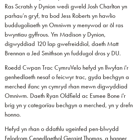
Ras Scratsh y Dynion wedi gweld Josh Charlton yn
parhau’n gryf, tra bod Jess Roberts yn hawlio
buddugoliaeth yn Omniwm y menywod ar ôl ras
bwyntiau gyffrous. Ym Madison y Dynion,
digwyddiad 120 lap gwefreiddiol, daeth Matt
Brennan a Jed Smithson yn fuddugol dros y DU.
Roedd Cwpan Trac CymruVelo hefyd yn llwyfan i'r
genhedlaeth nesaf o feicwyr trac, gyda bechgyn a
merched ifanc yn cymryd rhan mewn digwyddiad
Omniwm. Daeth Ryan Oldfield ac Esmee Bone i'r
brig yn y categorïau bechgyn a merched, yn y drefn
honno.
Hefyd yn rhan o ddathlu ugeinfed pen-blwydd
Felodrom Cenedlaethol Geraint Thomas, a hanner