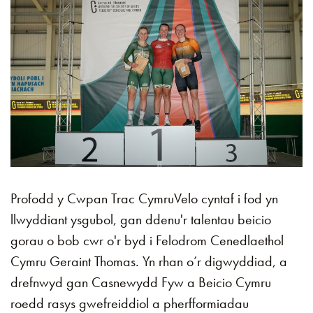
Profodd y Cwpan Trac CymruVelo cyntaf i fod yn
llwyddiant ysgubol, gan ddenu'r talentau beicio
gorau o bob cwr o'r byd i Felodrom Cenedlaethol
Cymru Geraint Thomas. Yn rhan o’r digwyddiad, a
drefnwyd gan Casnewydd Fyw a Beicio Cymru
roedd rasys gwefreiddiol a pherfformiadau