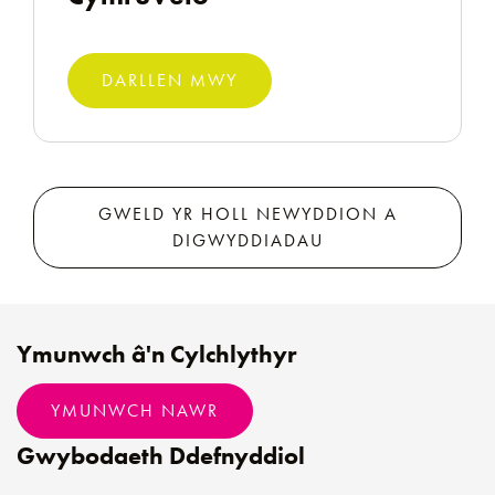
DARLLEN MWY
GWELD YR HOLL NEWYDDION A
DIGWYDDIADAU
Ymunwch â'n Cylchlythyr
YMUNWCH NAWR
Gwybodaeth Ddefnyddiol