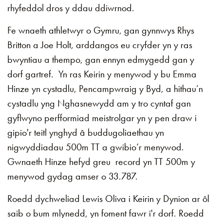
rhyfeddol dros y ddau ddiwrnod.
Fe wnaeth athletwyr o Gymru, gan gynnwys Rhys
Britton a Joe Holt, arddangos eu cryfder yn y ras
bwyntiau a thempo, gan ennyn edmygedd gan y
dorf gartref. Yn ras Keirin y menywod y bu Emma
Hinze yn cystadlu, Pencampwraig y Byd, a hithau’n
cystadlu yng Nghasnewydd am y tro cyntaf gan
gyflwyno perfformiad meistrolgar yn y pen draw i
gipio'r teitl ynghyd â buddugoliaethau yn
nigwyddiadau 500m TT a gwibio’r menywod.
Gwnaeth Hinze hefyd greu record yn TT 500m y
menywod gydag amser o 33.787.
Roedd dychweliad Lewis Oliva i Keirin y Dynion ar ôl
saib o bum mlynedd, yn foment fawr i'r dorf. Roedd