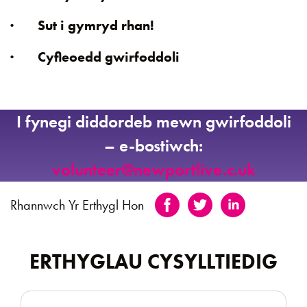
· Sut i gymryd rhan!
· Cyfleoedd gwirfoddoli
I fynegi diddordeb mewn gwirfoddoli
– e-bostiwch:
volunteer@newportlive.c.uk
Rhannwch Yr Erthygl Hon
ERTHYGLAU CYSYLLTIEDIG