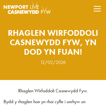
RHAGLEN WIRFODDOLI
CASNEWYDD FYW, YN
DOD YN FUAN!
12/02/2026
Rhaglen Wirfoddoli Casnewydd Fyw.
Bydd y rhaglen hon yn rhoi cyfle i unrhyw un