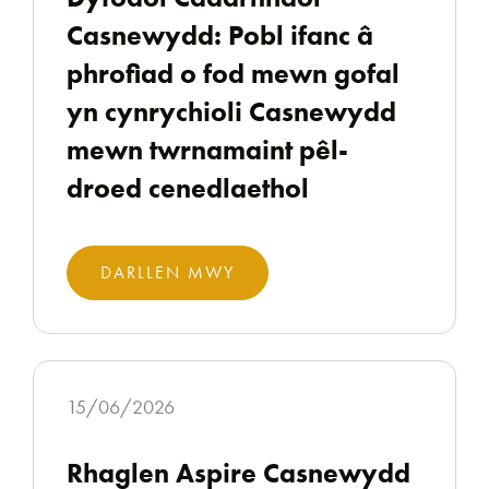
Casnewydd: Pobl ifanc â
phrofiad o fod mewn gofal
yn cynrychioli Casnewydd
mewn twrnamaint pêl-
droed cenedlaethol
DARLLEN MWY
15/06/2026
Rhaglen Aspire Casnewydd