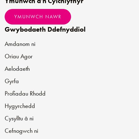
Ymunwch â'n Cylchlythyr
YMUNWCH NAWR
Gwybodaeth Ddefnyddiol
Amdanom ni
Oriau Agor
Aelodaeth
Gyrfa
Profiadau Rhodd
Hygyrchedd
Cysylltu â ni
Cefnogwch ni