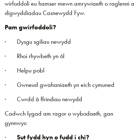
wirfoddoli eu hamser mewn amrywiaeth o raglenni a
digwyddiadau Casnewydd Fyw.
Pam gwirfoddoli?
· Dysgu sgiliau newydd
· Rhoi rhywbeth yn ôl
· Helpu pobl
· Gwneud gwahaniaeth yn eich cymuned
· Cwrdd â ffrindiau newydd
Cadwch lygad am ragor o wybodaeth, gan
gynnwys:
·
Sut fydd hyn o fudd i chi?