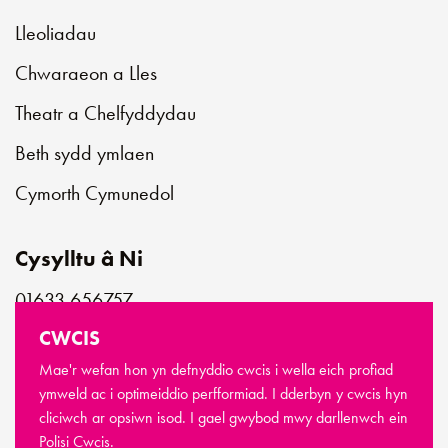
Lleoliadau
Chwaraeon a Lles
Theatr a Chelfyddydau
Beth sydd ymlaen
Cymorth Cymunedol
Cysylltu â Ni
01633 656757
customerservice@newportlive.co.uk
CWCIS
Mae'r wefan hon yn defnyddio cwcis i wella eich profiad
ymweld ac i optimeiddio perfformiad. I dderbyn y cwcis hyn
cliciwch ar opsiwn isod. I gael gwybod mwy darllenwch ein
© Hawlfraint Newport Live 2026
Polisi Cwcis.