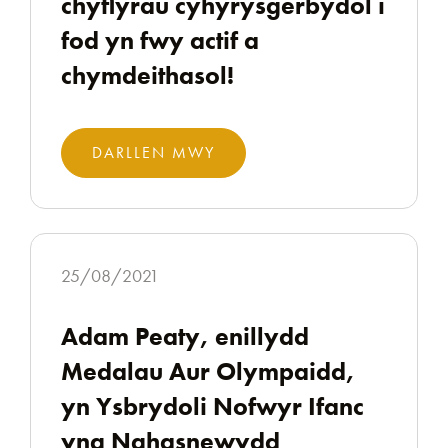
chyflyrau cyhyrysgerbydol i
fod yn fwy actif a
chymdeithasol!
DARLLEN MWY
25/08/2021
Adam Peaty, enillydd
Medalau Aur Olympaidd,
yn Ysbrydoli Nofwyr Ifanc
yng Nghasnewydd