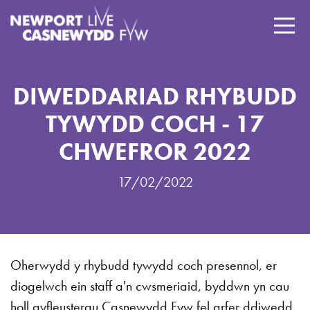
DIWEDDARIAD RHYBUDD
TYWYDD COCH - 17
CHWEFROR 2022
17/02/2022
Oherwydd y rhybudd tywydd coch presennol, er
diogelwch ein staff a'n cwsmeriaid, byddwn yn cau
holl gyfleusterau Casnewydd Fyw fel arfer ddiwedd