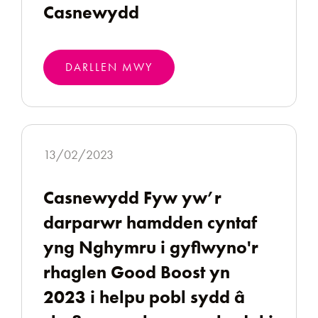
Casnewydd
DARLLEN MWY
13/02/2023
Casnewydd Fyw yw’r
darparwr hamdden cyntaf
yng Nghymru i gyflwyno'r
rhaglen Good Boost yn
2023 i helpu pobl sydd â