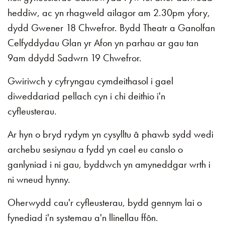
heddiw, ac yn rhagweld ailagor am 2.30pm yfory,
dydd Gwener 18 Chwefror. Bydd Theatr a Ganolfan
Celfyddydau Glan yr Afon yn parhau ar gau tan
9am ddydd Sadwrn 19 Chwefror.
Gwiriwch y cyfryngau cymdeithasol i gael
diweddariad pellach cyn i chi deithio i'n
cyfleusterau.
Ar hyn o bryd rydym yn cysylltu â phawb sydd wedi
archebu sesiynau a fydd yn cael eu canslo o
ganlyniad i ni gau, byddwch yn amyneddgar wrth i
ni wneud hynny.
Oherwydd cau'r cyfleusterau, bydd gennym lai o
fynediad i'n systemau a'n llinellau ffôn.