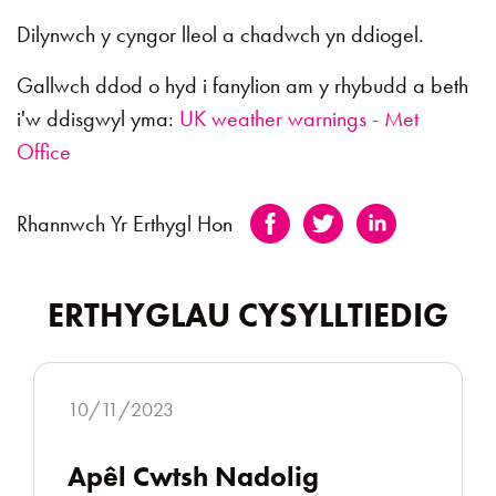
Dilynwch y cyngor lleol a chadwch yn ddiogel.
Gallwch ddod o hyd i fanylion am y rhybudd a beth
i'w ddisgwyl yma:
UK weather warnings - Met
Office
Rhannwch Yr Erthygl Hon
ERTHYGLAU CYSYLLTIEDIG
10/11/2023
Apêl Cwtsh Nadolig