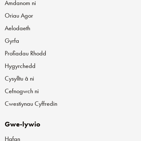
Amdanom ni
Oriau Agor
Aelodaeth
Gyrfa
Profiadau Rhodd
Hygyrchedd
Cysylltu â ni
Cefnogwch ni
Cwestiynau Cyffredin
Gwe-lywio
Hafan