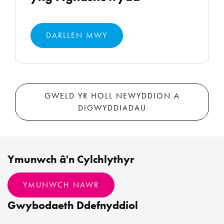
DARLLEN MWY
GWELD YR HOLL NEWYDDION A
DIGWYDDIADAU
Ymunwch â'n Cylchlythyr
YMUNWCH NAWR
Gwybodaeth Ddefnyddiol