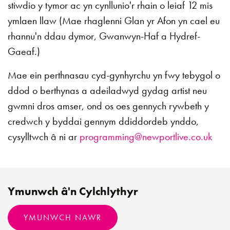
stiwdio y tymor ac yn cynllunio'r rhain o leiaf 12 mis
ymlaen llaw (Mae rhaglenni Glan yr Afon yn cael eu
rhannu'n ddau dymor, Gwanwyn-Haf a Hydref-
Gaeaf.)
Mae ein perthnasau cyd-gynhyrchu yn fwy tebygol o
ddod o berthynas a adeiladwyd gydag artist neu
gwmni dros amser, ond os oes gennych rywbeth y
credwch y byddai gennym ddiddordeb ynddo,
cysylltwch â ni ar
programming@newportlive.co.uk
Ymunwch â'n Cylchlythyr
YMUNWCH NAWR