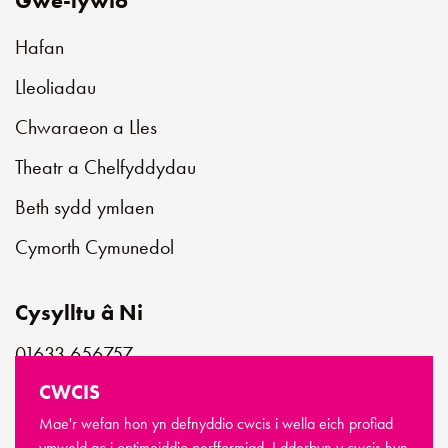
Gwe-lywio
Hafan
Lleoliadau
Chwaraeon a Lles
Theatr a Chelfyddydau
Beth sydd ymlaen
Cymorth Cymunedol
Cysylltu â Ni
01633 656757
customerservice@newportlive.co.uk
CWCIS
Mae'r wefan hon yn defnyddio cwcis i wella eich profiad
ymweld ac i optimeiddio perfformiad. I dderbyn y cwcis hyn