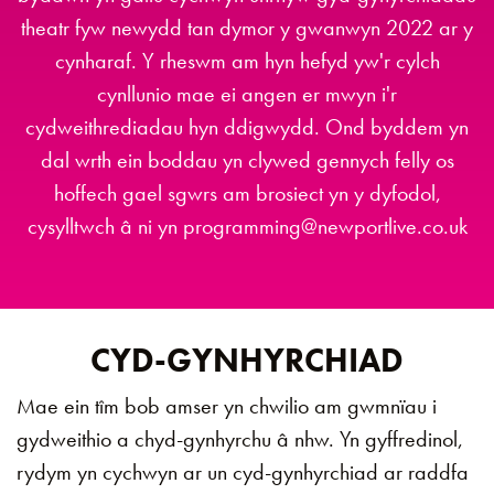
theatr fyw newydd tan dymor y gwanwyn 2022 ar y
cynharaf. Y rheswm am hyn hefyd yw'r cylch
cynllunio mae ei angen er mwyn i'r
cydweithrediadau hyn ddigwydd. Ond byddem yn
dal wrth ein boddau yn clywed gennych felly os
hoffech gael sgwrs am brosiect yn y dyfodol,
cysylltwch â ni yn programming@newportlive.co.uk
CYD-GYNHYRCHIAD
Mae ein tîm bob amser yn chwilio am gwmnïau i
gydweithio a chyd-gynhyrchu â nhw. Yn gyffredinol,
rydym yn cychwyn ar un cyd-gynhyrchiad ar raddfa