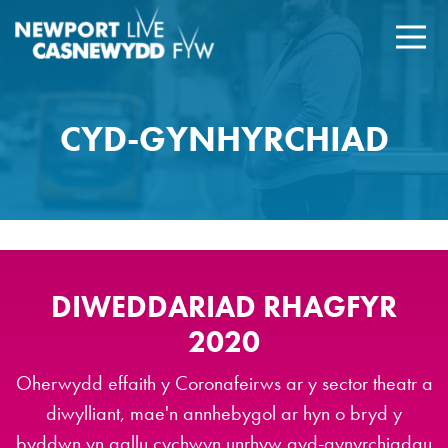
CYD-GYNHYRCHIAD
DIWEDDARIAD RHAGFYR
2020
Oherwydd effaith y Coronafeirws ar y sector theatr a
diwylliant, mae'n annhebygol ar hyn o bryd y
byddwn yn gallu cychwyn unrhyw gyd-gynyrchiadau