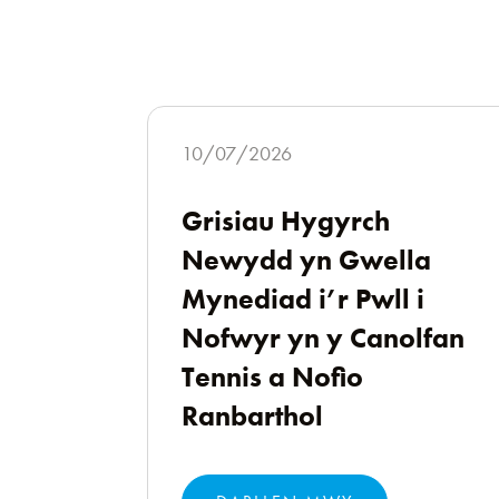
10/07/2026
Grisiau Hygyrch
Newydd yn Gwella
Mynediad i’r Pwll i
Nofwyr yn y Canolfan
Tennis a Nofio
Ranbarthol