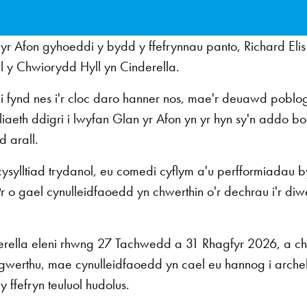
r Afon gyhoeddi y bydd y ffefrynnau panto, Richard Elis
l y Chwiorydd Hyll yn Cinderella.
 fynd nes i'r cloc daro hanner nos, mae'r deuawd poblo
iaeth ddigri i lwyfan Glan yr Afon yn yr hyn sy'n addo 
 arall.
sylltiad trydanol, eu comedi cyflym a'u perfformiadau 
r o gael cynulleidfaoedd yn chwerthin o'r dechrau i'r diw
rella eleni rhwng 27 Tachwedd a 31 Rhagfyr 2026, a ch
 gwerthu, mae cynulleidfaoedd yn cael eu hannog i arch
 y ffefryn teuluol hudolus.