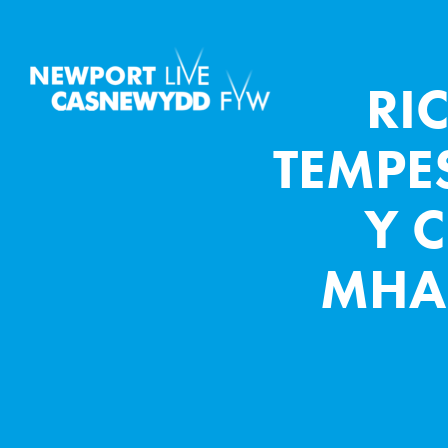
RI
TEMPE
Y 
MHA