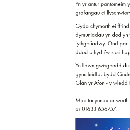
Yn yr antur pantomeim 
grafangau ei llyschwio
Gyda chymorth ei ffrin
dymuniadau yn dod yn wi
fythgofiadwy. Ond pan f
ddod o hyd i’w stori ha
Yn llawn gwisgoedd dis
gynulleidfa, bydd Cind
Glan yr Afon - y wledd
Mae tocynnau ar werth nawr
ar 01633 656757.