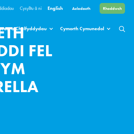
ddiadau
Cysylltu â ni
English
Aelodaeth
Rhoddwch
ETH
heatr a Chelfyddydau
Cymorth Cymunedol
DI FEL
 YM
ELLA