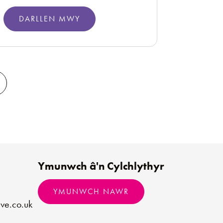
DARLLEN MWY
Ymunwch â'n Cylchlythyr
YMUNWCH NAWR
ve.co.uk