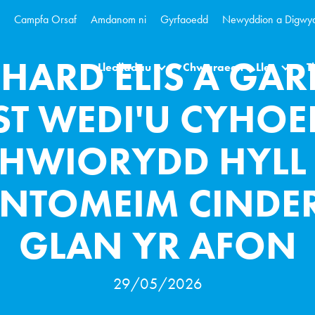
Campfa Orsaf
Amdanom ni
Gyrfaoedd
Newyddion a Digwy
CHARD ELIS A GAR
Lleoliadau
Chwaraeon a Lles
T
ST WEDI'U CYHOED
CHWIORYDD HYLL
NTOMEIM CINDER
GLAN YR AFON
29/05/2026