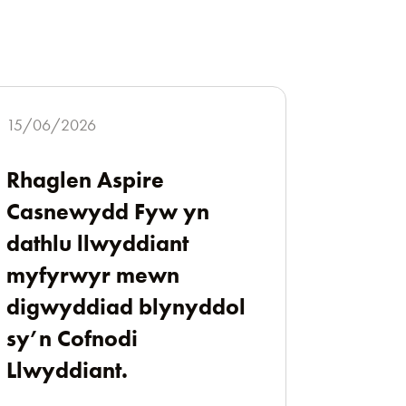
15/06/2026
Rhaglen Aspire
Casnewydd Fyw yn
dathlu llwyddiant
myfyrwyr mewn
digwyddiad blynyddol
sy’n Cofnodi
Llwyddiant.