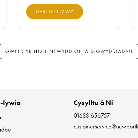
DARLLEN MWY
GWELD YR HOLL NEWYDDION A DIGWYDDIADAU
-lywio
Cysylltu â Ni
01633 656757
n
customerservice@newportli
iadau