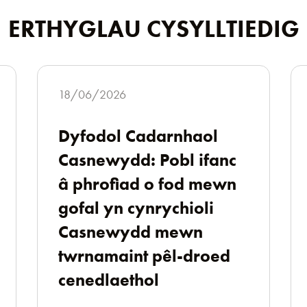
ERTHYGLAU CYSYLLTIEDIG
18/06/2026
Dyfodol Cadarnhaol
Casnewydd: Pobl ifanc
â phrofiad o fod mewn
gofal yn cynrychioli
Casnewydd mewn
twrnamaint pêl-droed
cenedlaethol