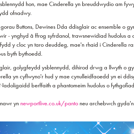
ysblennydd hon, mae Cinderella yn breuddwydio am fywy
rydd ofnadwy.
d gorau Buttons, Dewines Dda ddisglair ac ensemble o gy
r - ynghyd â ffrog syfrdanol, trawsnewidiad hudolus a 
ydd y cloc yn taro deuddeg, mae'n rhaid i Cinderella ra
pus byth bythoedd.
glair, golygfeydd ysblennydd, dihirod drwg a llwyth o g
erella yn cyflwyno'r hud y mae cynulleidfaoedd yn ei dd
 Nadoligaidd berffaith a phantomeim hudolus o fythgofia
 y​​​​​​​n
newportlive.co.uk/panto
neu archebwch gyda'n