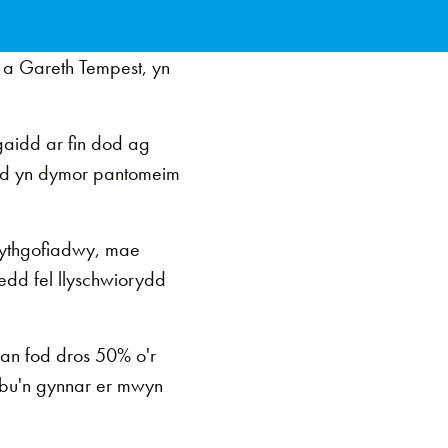
 a Gareth Tempest, yn
gaidd ar fin dod ag
bod yn dymor pantomeim
bythgofiadwy, mae
edd fel llyschwiorydd
an fod dros 50% o'r
ebu'n gynnar er mwyn