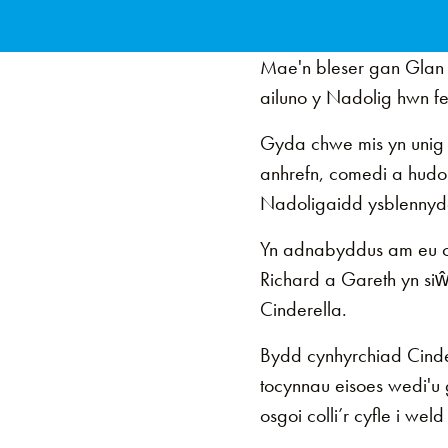
Mae'n bleser gan Glan y
ailuno y Nadolig hwn fe
Gyda chwe mis yn unig i
anhrefn, comedi a hudol
Nadoligaidd ysblennydd
Yn adnabyddus am eu cy
Richard a Gareth yn siŵ
Cinderella.
Bydd cynhyrchiad Cinde
tocynnau eisoes wedi'u
osgoi colli’r cyfle i weld