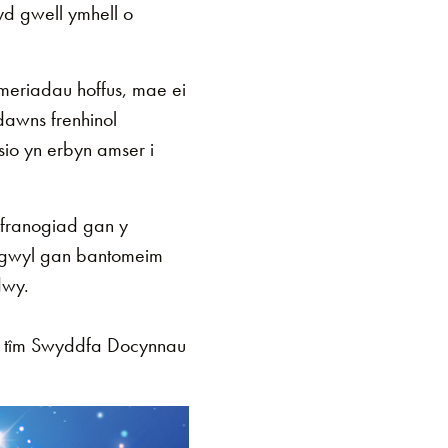
d gwell ymhell o
meriadau hoffus, mae ei
dawns frenhinol
sio yn erbyn amser i
yfranogiad gan y
isgwyl gan bantomeim
dwy.
 tîm Swyddfa Docynnau