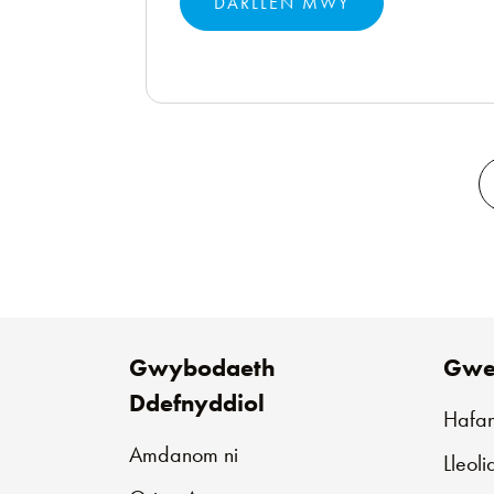
DARLLEN MWY
Gwybodaeth
Gwe
Ddefnyddiol
Hafa
Amdanom ni
Lleol