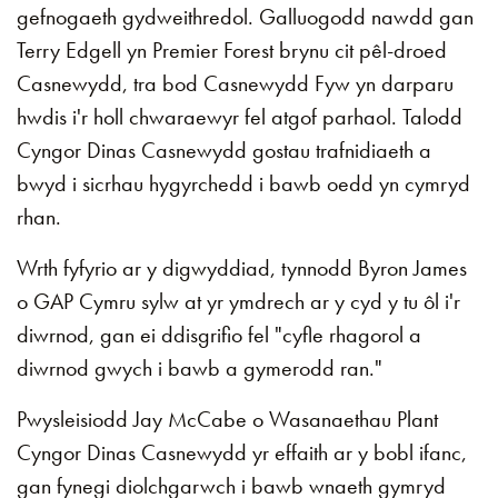
gefnogaeth gydweithredol. Galluogodd nawdd gan
Terry Edgell yn Premier Forest brynu cit pêl-droed
Casnewydd, tra bod Casnewydd Fyw yn darparu
hwdis i'r holl chwaraewyr fel atgof parhaol. Talodd
Cyngor Dinas Casnewydd gostau trafnidiaeth a
bwyd i sicrhau hygyrchedd i bawb oedd yn cymryd
rhan.
Wrth fyfyrio ar y digwyddiad, tynnodd Byron James
o GAP Cymru sylw at yr ymdrech ar y cyd y tu ôl i'r
diwrnod, gan ei ddisgrifio fel "cyfle rhagorol a
diwrnod gwych i bawb a gymerodd ran."
Pwysleisiodd Jay McCabe o Wasanaethau Plant
Cyngor Dinas Casnewydd yr effaith ar y bobl ifanc,
gan fynegi diolchgarwch i bawb wnaeth gymryd