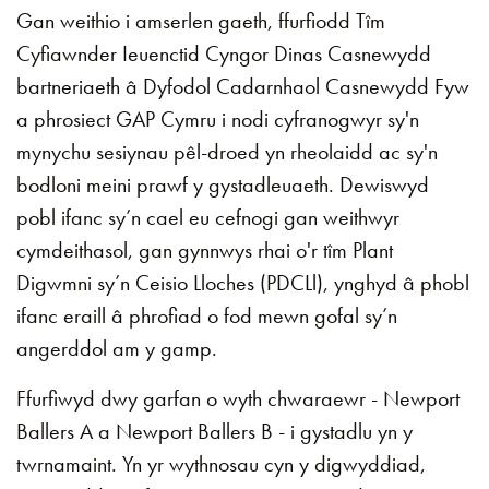
Gan weithio i amserlen gaeth, ffurfiodd Tîm
Cyfiawnder Ieuenctid Cyngor Dinas Casnewydd
bartneriaeth â Dyfodol Cadarnhaol Casnewydd Fyw
a phrosiect GAP Cymru i nodi cyfranogwyr sy'n
mynychu sesiynau pêl-droed yn rheolaidd ac sy'n
bodloni meini prawf y gystadleuaeth. Dewiswyd
pobl ifanc sy’n cael eu cefnogi gan weithwyr
cymdeithasol, gan gynnwys rhai o'r tîm Plant
Digwmni sy’n Ceisio Lloches (PDCLl), ynghyd â phobl
ifanc eraill â phrofiad o fod mewn gofal sy’n
angerddol am y gamp.
Ffurfiwyd dwy garfan o wyth chwaraewr - Newport
Ballers A a Newport Ballers B - i gystadlu yn y
twrnamaint. Yn yr wythnosau cyn y digwyddiad,