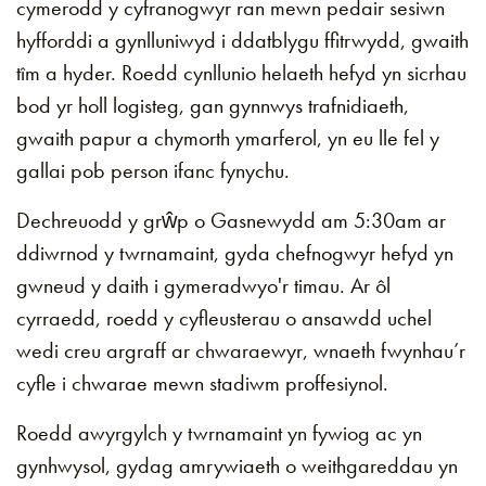
cymerodd y cyfranogwyr ran mewn pedair sesiwn
hyfforddi a gynlluniwyd i ddatblygu ffitrwydd, gwaith
tîm a hyder. Roedd cynllunio helaeth hefyd yn sicrhau
bod yr holl logisteg, gan gynnwys trafnidiaeth,
gwaith papur a chymorth ymarferol, yn eu lle fel y
gallai pob person ifanc fynychu.
Dechreuodd y grŵp o Gasnewydd am 5:30am ar
ddiwrnod y twrnamaint, gyda chefnogwyr hefyd yn
gwneud y daith i gymeradwyo'r timau. Ar ôl
cyrraedd, roedd y cyfleusterau o ansawdd uchel
wedi creu argraff ar chwaraewyr, wnaeth fwynhau’r
cyfle i chwarae mewn stadiwm proffesiynol.
Roedd awyrgylch y twrnamaint yn fywiog ac yn
gynhwysol, gydag amrywiaeth o weithgareddau yn