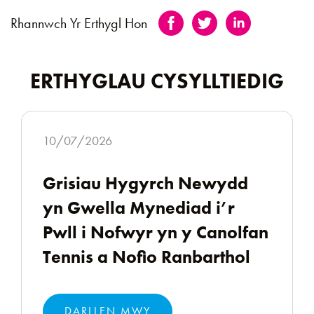
Rhannwch Yr Erthygl Hon
ERTHYGLAU CYSYLLTIEDIG
10/07/2026
Grisiau Hygyrch Newydd
yn Gwella Mynediad i’r
Pwll i Nofwyr yn y Canolfan
Tennis a Nofio Ranbarthol
DARLLEN MWY