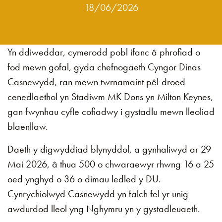
18/06/2026
Yn ddiweddar, cymerodd pobl ifanc â phrofiad o
fod mewn gofal, gyda chefnogaeth Cyngor Dinas
Casnewydd, ran mewn twrnamaint pêl-droed
cenedlaethol yn Stadiwm MK Dons yn Milton Keynes,
gan fwynhau cyfle cofiadwy i gystadlu mewn lleoliad
blaenllaw.
Daeth y digwyddiad blynyddol, a gynhaliwyd ar 29
Mai 2026, â thua 500 o chwaraewyr rhwng 16 a 25
oed ynghyd o 36 o dimau ledled y DU.
Cynrychiolwyd Casnewydd yn falch fel yr unig
awdurdod lleol yng Nghymru yn y gystadleuaeth.