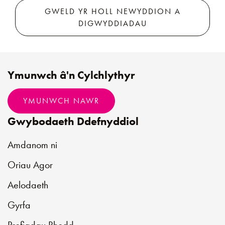
GWELD YR HOLL NEWYDDION A
DIGWYDDIADAU
Ymunwch â'n Cylchlythyr
YMUNWCH NAWR
Gwybodaeth Ddefnyddiol
Amdanom ni
Oriau Agor
Aelodaeth
Gyrfa