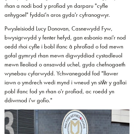
rhan a nodi bod y profiad yn darparu "cyfle
anhygoel" fyddai'n aros gyda'r cyfranogwyr.
Pwysleisiodd Lucy Donovan, Casnewydd Fyw,
bwysigrwydd y fenter hefyd, gan esbonio mai'r nod
oedd rhoi cyfle i bobl ifanc â phrofiad o fod mewn
gofal gymryd rhan mewn digwyddiad cystadleuol
mewn lleoliad o ansawdd uchel, gyda chefnogaeth
wynebau cyfarwydd. Ychwanegodd fod "llawer
iawn o ymdrech wedi mynd i wneud yn siŵr y gallai
pobl ifanc fod yn rhan o'r profiad, ac roedd yn
ddiwrnod i'w gofio."