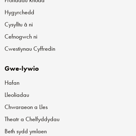
Profiadau Rhodd
Hygyrchedd
Cysylltu â ni
Cefnogwch ni
Cwestiynau Cyffredin
Gwe-lywio
Hafan
Lleoliadau
Chwaraeon a Lles
Theatr a Chelfyddydau
Beth sydd ymlaen