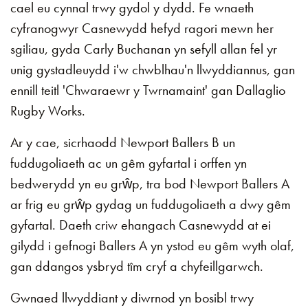
cael eu cynnal trwy gydol y dydd. Fe wnaeth
cyfranogwyr Casnewydd hefyd ragori mewn her
sgiliau, gyda Carly Buchanan yn sefyll allan fel yr
unig gystadleuydd i'w chwblhau'n llwyddiannus, gan
ennill teitl 'Chwaraewr y Twrnamaint' gan Dallaglio
Rugby Works.
Ar y cae, sicrhaodd Newport Ballers B un
fuddugoliaeth ac un gêm gyfartal i orffen yn
bedwerydd yn eu grŵp, tra bod Newport Ballers A
ar frig eu grŵp gydag un fuddugoliaeth a dwy gêm
gyfartal. Daeth criw ehangach Casnewydd at ei
gilydd i gefnogi Ballers A yn ystod eu gêm wyth olaf,
gan ddangos ysbryd tîm cryf a chyfeillgarwch.
Gwnaed llwyddiant y diwrnod yn bosibl trwy