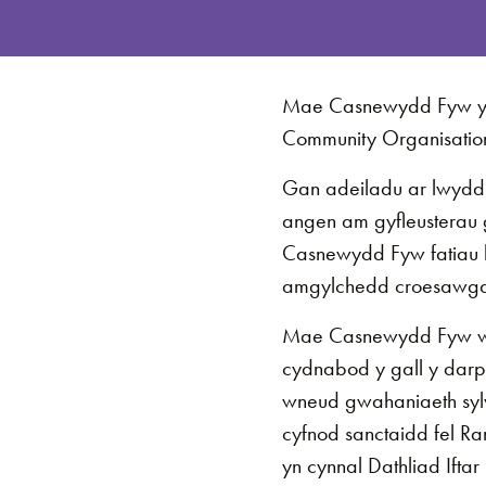
Mae Casnewydd Fyw yn 
Community Organisation
Gan adeiladu ar lwydd
angen am gyfleusterau 
Casnewydd Fyw fatiau ll
amgylchedd croesawgar 
Mae Casnewydd Fyw wed
cydnabod y gall y darp
wneud gwahaniaeth syl
cyfnod sanctaidd fel R
yn cynnal Dathliad If