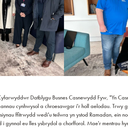
yfarwyddwr Datblygu Busnes Casnewydd Fyw, "Yn Cas
nnau cynhwysol a chroesawgar i'r holl aelodau. Trwy gy
iynau ffitrwydd wedi'u teilwra yn ystod Ramadan, ein no
 gynnal eu lles ysbrydol a chorfforol. Mae'r mentrau hy