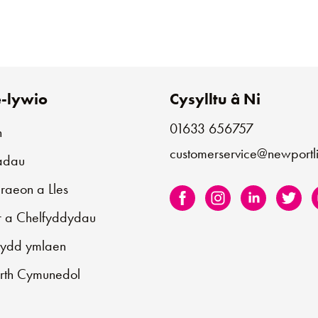
-lywio
Cysylltu â Ni
01633 656757
n
customerservice@newportli
iadau
aeon a Lles
r a Chelfyddydau
sydd ymlaen
rth Cymunedol