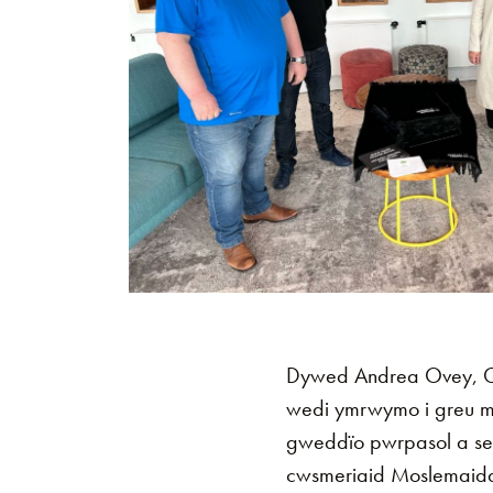
Dywed Andrea Ovey, C
wedi ymrwymo i greu ma
gweddïo pwrpasol a ses
cwsmeriaid Moslemaidd i