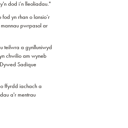
n dod i’n lleoliadau."
od yn rhan o lansio’r
 mannau pwrpasol ar
u teilwra a gynlluniwyd
h yn chwilio am wyneb
.” Dywed Sadique
 ffyrdd iachach a
dau a'r mentrau