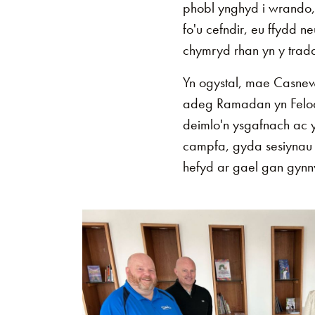
phobl ynghyd i wrando,
fo'u cefndir, eu ffydd
chymryd rhan yn y trad
Yn ogystal, mae Casnew
adeg Ramadan yn Felod
deimlo'n ysgafnach ac y
campfa, gyda sesiynau 
hefyd ar gael gan gynn