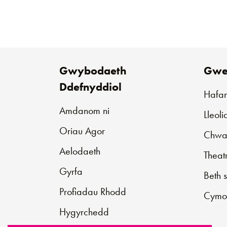
Gwybodaeth
Gwe
Ddefnyddiol
Hafa
Amdanom ni
Lleol
Oriau Agor
Chwar
Aelodaeth
Theat
Gyrfa
Beth 
Profiadau Rhodd
Cymo
Hygyrchedd