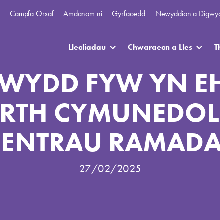
Campfa Orsaf
Amdanom ni
Gyrfaoedd
Newyddion a Digwy
Lleoliadau
Chwaraeon a Lles
T
WYDD FYW YN 
RTH CYMUNEDOL
ENTRAU RAMAD
27/02/2025