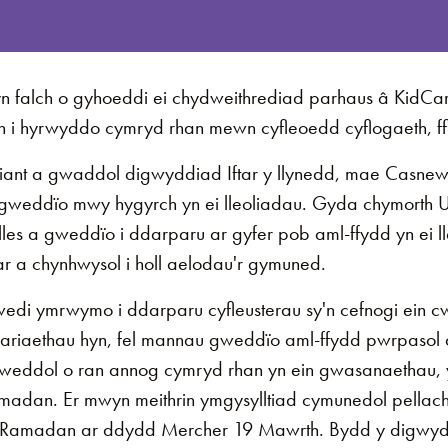
falch o gyhoeddi ei chydweithrediad parhaus â KidCa
 i hyrwyddo cymryd rhan mewn cyfleoedd cyflogaeth, ffi
iant a gwaddol digwyddiad Iftar y llynedd, mae Casnew
gweddïo mwy hygyrch yn ei lleoliadau. Gyda chymorth U
es a gweddïo i ddarparu ar gyfer pob aml-ffydd yn ei ll
a chynhwysol i holl aelodau'r gymuned.
i ymrwymo i ddarparu cyfleusterau sy'n cefnogi ein c
ariaethau hyn, fel mannau gweddïo aml-ffydd pwrpasol 
weddol o ran annog cymryd rhan yn ein gwasanaethau, 
amadan. Er mwyn meithrin ymgysylltiad cymunedol pell
tar Ramadan ar ddydd Mercher 19 Mawrth. Bydd y digwy