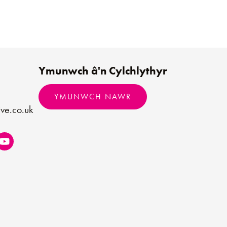
Ymunwch â'n Cylchlythyr
YMUNWCH NAWR
ve.co.uk