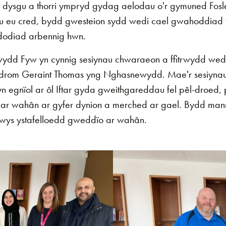
 dysgu a thorri ympryd gydag aelodau o'r gymuned Fos
 neu eu cred, bydd gwesteion sydd wedi cael gwahoddiad
dodiad arbennig hwn.
ydd Fyw yn cynnig sesiynau chwaraeon a ffitrwydd wedi
rom Geraint Thomas yng Nghasnewydd. Mae'r sesiynau h
n egnïol ar ôl Iftar gyda gweithgareddau fel pêl-droed, 
ar wahân ar gyfer dynion a merched ar gael. Bydd man
wys ystafelloedd gweddïo ar wahân.