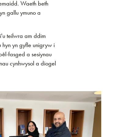
lemaidd. Waeth beth
 yn gallu ymuno a
'u teilwra am ddim
yn yn gyfle unigryw i
pêl-fasged a sesiynau
nau cynhwysol a diogel