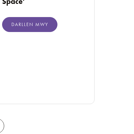
Space’
DARLLEN MWY