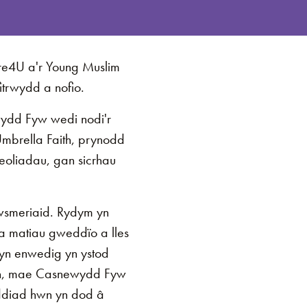
re4U a'r Young Muslim
trwydd a nofio.
ydd Fyw wedi nodi'r
mbrella Faith, prynodd
eoliadau, gan sicrhau
wsmeriaid. Rydym yn
a matiau gweddïo a lles
yn enwedig yn ystod
ach, mae Casnewydd Fyw
ddiad hwn yn dod â