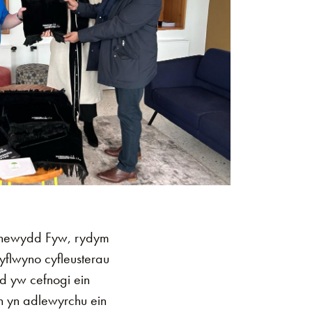
newydd Fyw, rydym
flwyno cyfleusterau
d yw cefnogi ein
n yn adlewyrchu ein