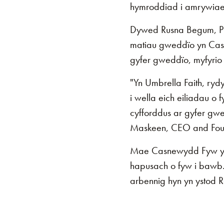
hymroddiad i amrywiaeth
Dywed Rusna Begum, Pri
matiau gweddïo yn Cas
gyfer gweddïo, myfyrio a
"Yn Umbrella Faith, ryd
i wella eich eiliadau o
cyfforddus ar gyfer gw
Maskeen, CEO and Foun
Mae Casnewydd Fyw yn 
hapusach o fyw i bawb.
arbennig hyn yn ystod