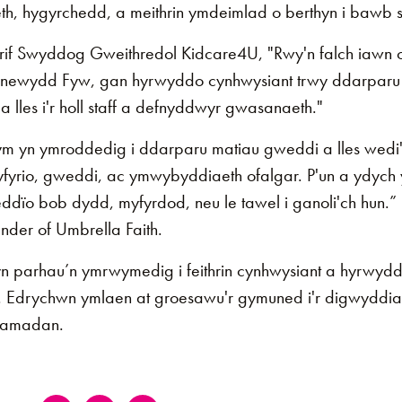
, hygyrchedd, a meithrin ymdeimlad o berthyn i bawb sy'
f Swyddog Gweithredol Kidcare4U, "Rwy'n falch iawn o f
newydd Fyw, gan hyrwyddo cynhwysiant trwy ddarparu
 lles i'r holl staff a defnyddwyr gwasanaeth."
ym yn ymroddedig i ddarparu matiau gweddi a lles wedi'
 fyfyrio, gweddi, ac ymwybyddiaeth ofalgar. P'un a ydyc
eddïo bob dydd, myfyrdod, neu le tawel i ganoli'ch hun
der of Umbrella Faith.
parhau’n ymrwymedig i feithrin cynhwysiant a hyrwyddo
 Edrychwn ymlaen at groesawu'r gymuned i'r digwyddia
 Ramadan.