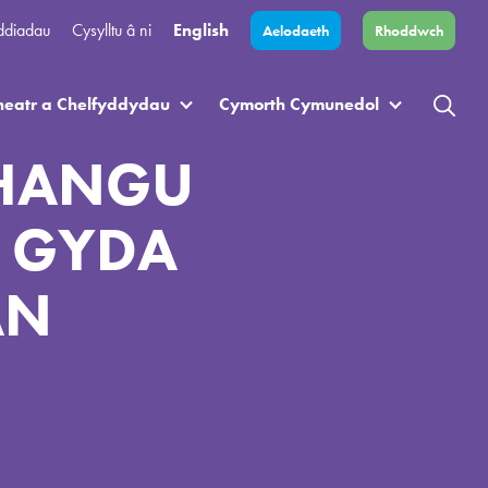
ddiadau
Cysylltu â ni
English
Aelodaeth
Rhoddwch
heatr a Chelfyddydau
Cymorth Cymunedol
EHANGU
 GYDA
AN