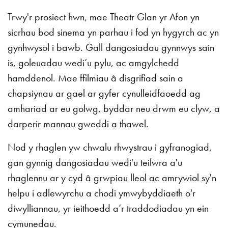
Trwy'r prosiect hwn, mae Theatr Glan yr Afon yn
sicrhau bod sinema yn parhau i fod yn hygyrch ac yn
gynhwysol i bawb. Gall dangosiadau gynnwys sain
is, goleuadau wedi’u pylu, ac amgylchedd
hamddenol. Mae ffilmiau â disgrifiad sain a
chapsiynau ar gael ar gyfer cynulleidfaoedd ag
amhariad ar eu golwg, byddar neu drwm eu clyw, a
darperir mannau gweddi a thawel.
Nod y rhaglen yw chwalu rhwystrau i gyfranogiad,
gan gynnig dangosiadau wedi'u teilwra a'u
rhaglennu ar y cyd â grwpiau lleol ac amrywiol sy'n
helpu i adlewyrchu a chodi ymwybyddiaeth o'r
diwylliannau, yr ieithoedd a’r traddodiadau yn ein
cymunedau.