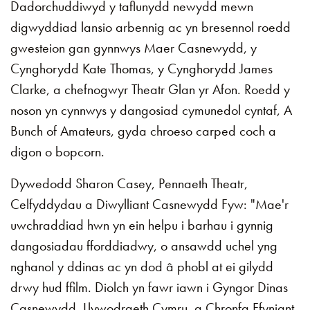
Dadorchuddiwyd y taflunydd newydd mewn
digwyddiad lansio arbennig ac yn bresennol roedd
gwesteion gan gynnwys Maer Casnewydd, y
Cynghorydd Kate Thomas, y Cynghorydd James
Clarke, a chefnogwyr Theatr Glan yr Afon. Roedd y
noson yn cynnwys y dangosiad cymunedol cyntaf, A
Bunch of Amateurs, gyda chroeso carped coch a
digon o bopcorn.
Dywedodd Sharon Casey, Pennaeth Theatr,
Celfyddydau a Diwylliant Casnewydd Fyw: "Mae'r
uwchraddiad hwn yn ein helpu i barhau i gynnig
dangosiadau fforddiadwy, o ansawdd uchel yng
nghanol y ddinas ac yn dod â phobl at ei gilydd
drwy hud ffilm. Diolch yn fawr iawn i Gyngor Dinas
Casnewydd, Llywodraeth Cymru, a Chronfa Ffyniant