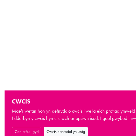
CWCIS
Mae'r wefan hon yn defnyddio cwcis i wella eich profiad ymweld a
I dderbyn y cwcis hyn cliciwch ar opsiwn isod. I gael gwybod m
Caniatáu i gyd
Cwcis hanfodol yn unig