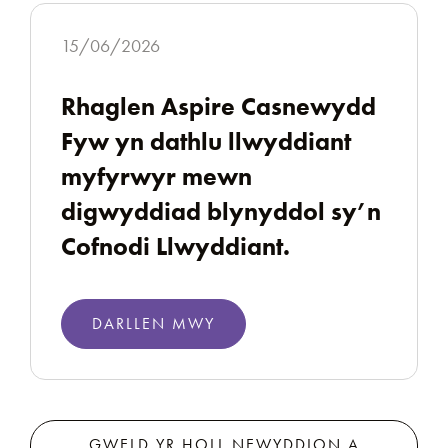
15/06/2026
Rhaglen Aspire Casnewydd
Fyw yn dathlu llwyddiant
myfyrwyr mewn
digwyddiad blynyddol sy’n
Cofnodi Llwyddiant.
DARLLEN MWY
GWELD YR HOLL NEWYDDION A