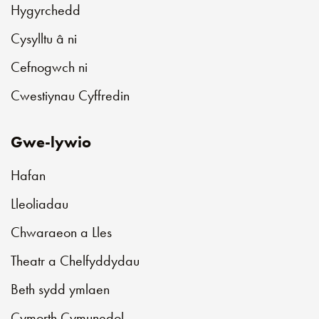
Hygyrchedd
Cysylltu â ni
Cefnogwch ni
Cwestiynau Cyffredin
Gwe-lywio
Hafan
Lleoliadau
Chwaraeon a Lles
Theatr a Chelfyddydau
Beth sydd ymlaen
Cymorth Cymunedol