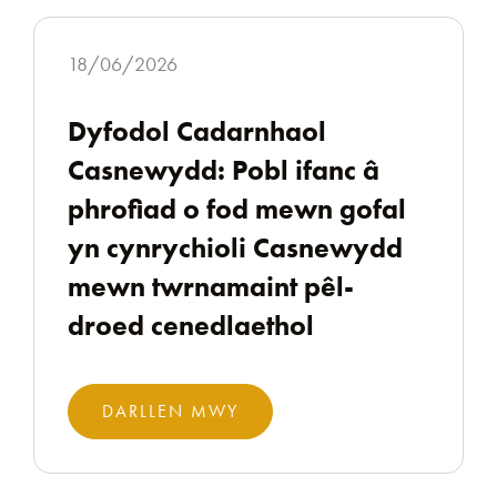
18/06/2026
Dyfodol Cadarnhaol
Casnewydd: Pobl ifanc â
phrofiad o fod mewn gofal
yn cynrychioli Casnewydd
mewn twrnamaint pêl-
droed cenedlaethol
DARLLEN MWY