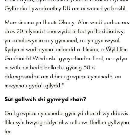
Gyffredin Llywodraeth y DU am ei wneud yn bosibl.
Mae sinema yn Theatr Glan yr Afon wedi parhau ers
dros 20 mlynedd oherwydd ei fod yn fforddiadwy,
yn canolbwyntio ar y gymuned, ac yn gynhwysol.
Rydyn ni wedi cynnal miloedd o ffilmiau, o Ŵyl Ffilm
Garibïaidd Windrush i gynyrchiadau lleol, ac rydyn
ni wrth ein bodd bellach i gynnig 50 o
ddangosiadau am ddim i grwpiau cymunedol eu
mwynhau gyda'i gilydd."
Sut gallwch chi gymryd rhan?
Gall grwpiau cymunedol gymryd rhan drwy ddewis
ffilm sy'n bwysig iddyn nhw a llenwi ffurflen gyflwyno
fer.