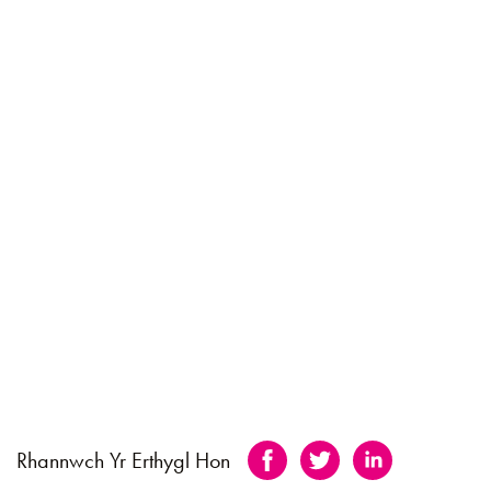
Rhannwch Yr Erthygl Hon