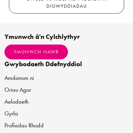
DIGWYDDIADAU
Ymunwch â'n Cylchlythyr
YMUNWCH NAWR
Gwybodaeth Ddefnyddiol
Amdanom ni
Oriau Agor
Aelodaeth
Gyrfa
Profiadau Rhodd