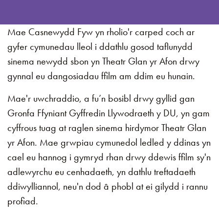
Mae Casnewydd Fyw yn rholio'r carped coch ar
gyfer cymunedau lleol i ddathlu gosod taflunydd
sinema newydd sbon yn Theatr Glan yr Afon drwy
gynnal eu dangosiadau ffilm am ddim eu hunain.
Mae'r uwchraddio, a fu’n bosibl drwy gyllid gan
Gronfa Ffyniant Gyffredin Llywodraeth y DU, yn gam
cyffrous tuag at raglen sinema hirdymor Theatr Glan
yr Afon. Mae grwpiau cymunedol ledled y ddinas yn
cael eu hannog i gymryd rhan drwy ddewis ffilm sy'n
adlewyrchu eu cenhadaeth, yn dathlu treftadaeth
ddiwylliannol, neu'n dod â phobl at ei gilydd i rannu
profiad.