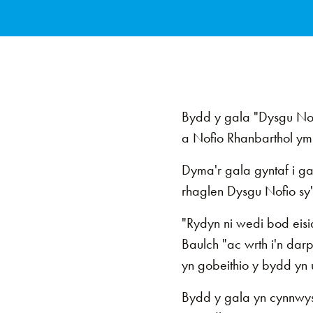
Bydd y gala "Dysgu Nof
a Nofio Rhanbarthol y
Dyma'r gala gyntaf i g
rhaglen Dysgu Nofio sy
"Rydyn ni wedi bod eisi
Baulch "ac wrth i'n dar
yn gobeithio y bydd yn 
Bydd y gala yn cynnwys 