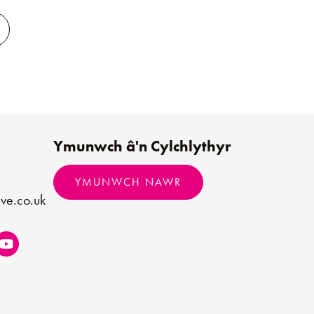
Ymunwch â'n Cylchlythyr
YMUNWCH NAWR
ve.co.uk