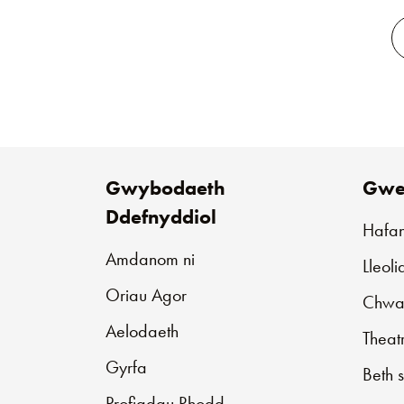
Gwybodaeth
Gwe
Ddefnyddiol
Hafa
Amdanom ni
Lleol
Oriau Agor
Chwar
Aelodaeth
Theat
Gyrfa
Beth 
Profiadau Rhodd