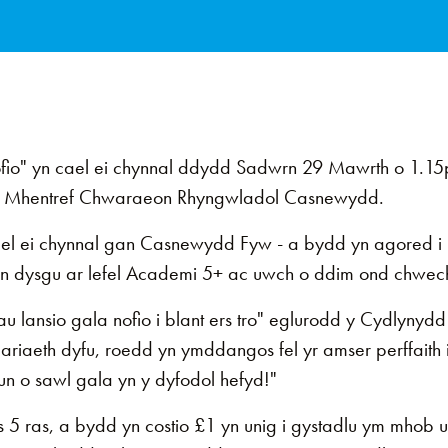
io" yn cael ei chynnal ddydd Sadwrn 29 Mawrth o 1.15
m Mhentref Chwaraeon Rhyngwladol Casnewydd.
ael ei chynnal gan Casnewydd Fyw - a bydd yn agored i 
'n dysgu ar lefel Academi 5+ ac uwch o ddim ond chwec
au lansio gala nofio i blant ers tro" eglurodd y Cydly
pariaeth dyfu, roedd yn ymddangos fel yr amser perffaith
un o sawl gala yn y dyfodol hefyd!"
5 ras, a bydd yn costio £1 yn unig i gystadlu ym mhob u