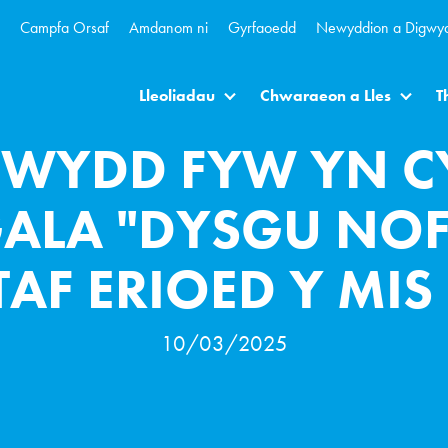
Campfa Orsaf
Amdanom ni
Gyrfaoedd
Newyddion a Digwy
Lleoliadau
Chwaraeon a Lles
T
EWYDD FYW YN C
GALA "DYSGU NOF
AF ERIOED Y MI
10/03/2025