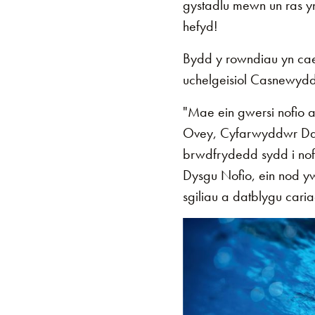
gystadlu mewn un ras y
hefyd!
Bydd y rowndiau yn cael
uchelgeisiol Casnewydd 
"Mae ein gwersi nofio 
Ovey, Cyfarwyddwr Dat
brwdfrydedd sydd i nof
Dysgu Nofio, ein nod yw
sgiliau a datblygu cari