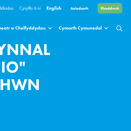
ddiadau
Cysylltu â ni
English
Aelodaeth
Rhoddwch
heatr a Chelfyddydau
Cymorth Cymunedol
YNNAL
IO"
S HWN