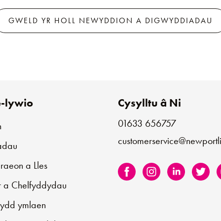
GWELD YR HOLL NEWYDDION A DIGWYDDIADAU
-lywio
Cysylltu â Ni
01633 656757
n
customerservice@newportli
iadau
aeon a Lles
r a Chelfyddydau
sydd ymlaen