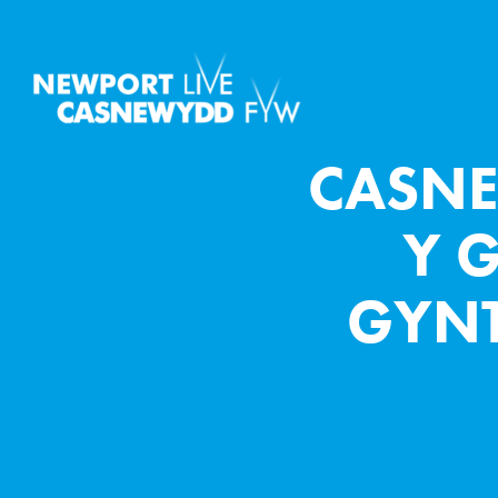
CASN
Y 
GYNT