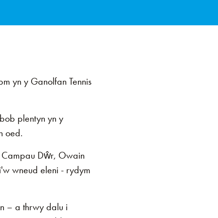
pm yn y Ganolfan Tennis
bob plentyn yn y
h oed.
nydd Campau Dŵr, Owain
 i'w wneud eleni - rydym
n – a thrwy dalu i