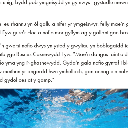
n unig, bydd pob ymgeisydd yn gymwys i gystadlu mewn
 eu rhannu yn ôl gallu a nifer yr ymgeiswyr, felly mae'n g
Fyw guro'r cloc a nofio mor gyflym ag y gallant gan brof
a'n gwersi nofio dwys yn ystod y gwyliau yn boblogaidd
blygu Busnes Casnewydd Fyw. "Mae'n dangos faint o 
io yma yng Nghasnewydd. Gyda'n gala nofio gyntaf i bla
 meithrin yr angerdd hwn ymhellach, gan annog ein nofwy
ad gydol oes at y gamp."