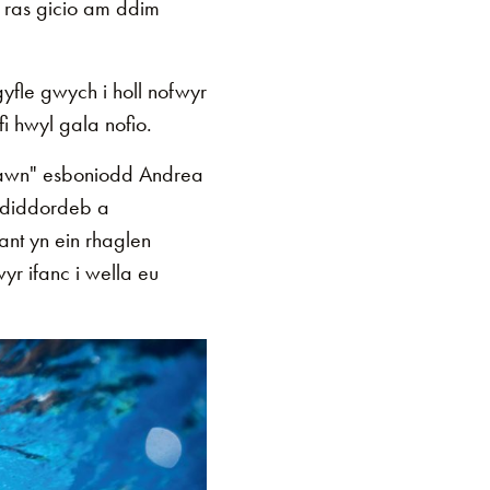
 ras gicio am ddim
yfle gwych i holl nofwyr
i hwyl gala nofio.
 iawn" esboniodd Andrea
ddiddordeb a
nt yn ein rhaglen
r ifanc i wella eu