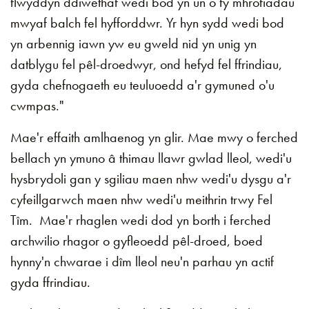
flwyddyn ddiwethaf wedi bod yn un o fy mhrofiadau
mwyaf balch fel hyfforddwr. Yr hyn sydd wedi bod
yn arbennig iawn yw eu gweld nid yn unig yn
datblygu fel pêl-droedwyr, ond hefyd fel ffrindiau,
gyda chefnogaeth eu teuluoedd a'r gymuned o'u
cwmpas."
Mae'r effaith amlhaenog yn glir. Mae mwy o ferched
bellach yn ymuno â thimau llawr gwlad lleol, wedi'u
hysbrydoli gan y sgiliau maen nhw wedi'u dysgu a'r
cyfeillgarwch maen nhw wedi'u meithrin trwy Fel
Tîm. Mae'r rhaglen wedi dod yn borth i ferched
archwilio rhagor o gyfleoedd pêl-droed, boed
hynny'n chwarae i dîm lleol neu'n parhau yn actif
gyda ffrindiau.