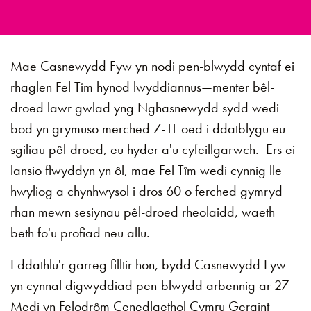
Mae Casnewydd Fyw yn nodi pen-blwydd cyntaf ei
rhaglen Fel Tîm hynod lwyddiannus—menter bêl-
droed lawr gwlad yng Nghasnewydd sydd wedi
bod yn grymuso merched 7-11 oed i ddatblygu eu
sgiliau pêl-droed, eu hyder a'u cyfeillgarwch. Ers ei
lansio flwyddyn yn ôl, mae Fel Tîm wedi cynnig lle
hwyliog a chynhwysol i dros 60 o ferched gymryd
rhan mewn sesiynau pêl-droed rheolaidd, waeth
beth fo'u profiad neu allu.
I ddathlu'r garreg filltir hon, bydd Casnewydd Fyw
yn cynnal digwyddiad pen-blwydd arbennig ar 27
Medi yn Felodrôm Cenedlaethol Cymru Geraint