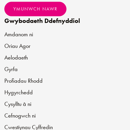
YMUNWCH NAWR
Gwybodaeth Ddefnyddiol
Amdanom ni
Oriau Agor
Aelodaeth
Gyrfa
Profiadau Rhodd
Hygyrchedd
Cysylltu â ni
Cefnogwch ni
Cwestiynau Cyffredin