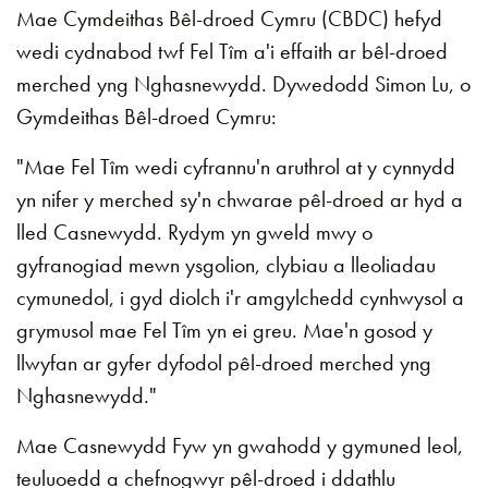
Mae Cymdeithas Bêl-droed Cymru (CBDC) hefyd
wedi cydnabod twf Fel Tîm a'i effaith ar bêl-droed
merched yng Nghasnewydd. Dywedodd Simon Lu, o
Gymdeithas Bêl-droed Cymru:
"Mae Fel Tîm wedi cyfrannu'n aruthrol at y cynnydd
yn nifer y merched sy'n chwarae pêl-droed ar hyd a
lled Casnewydd. Rydym yn gweld mwy o
gyfranogiad mewn ysgolion, clybiau a lleoliadau
cymunedol, i gyd diolch i'r amgylchedd cynhwysol a
grymusol mae Fel Tîm yn ei greu. Mae'n gosod y
llwyfan ar gyfer dyfodol pêl-droed merched yng
Nghasnewydd."
Mae Casnewydd Fyw yn gwahodd y gymuned leol,
teuluoedd a chefnogwyr pêl-droed i ddathlu