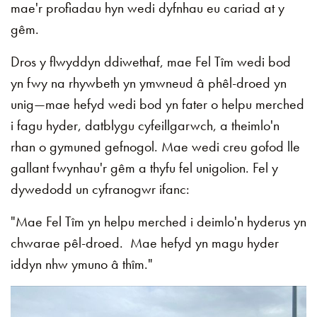
mae'r profiadau hyn wedi dyfnhau eu cariad at y
gêm.
Dros y flwyddyn ddiwethaf, mae Fel Tîm wedi bod
yn fwy na rhywbeth yn ymwneud â phêl-droed yn
unig—mae hefyd wedi bod yn fater o helpu merched
i fagu hyder, datblygu cyfeillgarwch, a theimlo'n
rhan o gymuned gefnogol. Mae wedi creu gofod lle
gallant fwynhau'r gêm a thyfu fel unigolion. Fel y
dywedodd un cyfranogwr ifanc:
"Mae Fel Tîm yn helpu merched i deimlo'n hyderus yn
chwarae pêl-droed. Mae hefyd yn magu hyder
iddyn nhw ymuno â thîm."