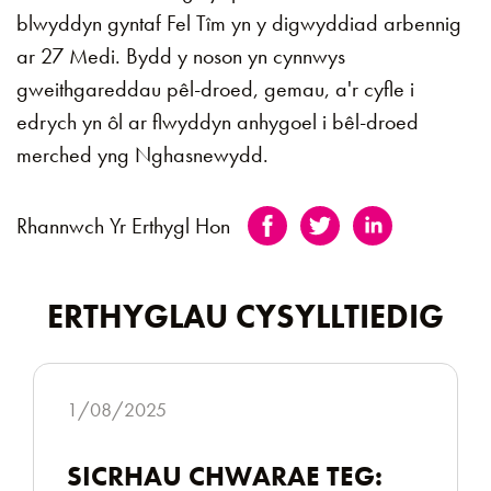
blwyddyn gyntaf Fel Tîm yn y digwyddiad arbennig
ar 27 Medi. Bydd y noson yn cynnwys
gweithgareddau pêl-droed, gemau, a'r cyfle i
edrych yn ôl ar flwyddyn anhygoel i bêl-droed
merched yng Nghasnewydd.
Rhannwch Yr Erthygl Hon
ERTHYGLAU CYSYLLTIEDIG
1/08/2025
SICRHAU CHWARAE TEG: