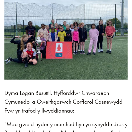
Dyma Logan Busuttil, Hyfforddwr Chwaraeon
Cymunedol a Gweithgarwch Corfforol Casnewydd
Fyw yn trafod y llwyddiannau:
"Mae gweld hyder y merched hyn yn cynyddu dros y