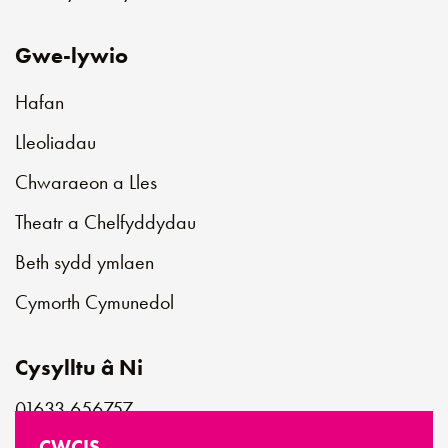
Gwe-lywio
Hafan
Lleoliadau
Chwaraeon a Lles
Theatr a Chelfyddydau
Beth sydd ymlaen
Cymorth Cymunedol
Cysylltu â Ni
01633 656757
customerservice@newportlive.co.uk
CWCIS