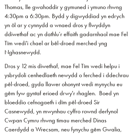
Thomas, lle gwahoddir y gymuned i ymuno rhwng
4:30pm a 6:30pm. Bydd y digwyddiad yn edrych
yn ôl ar y cynnydd a wnaed dros y flwyddyn
ddiwethaf ac yn dathlu’r effaith gadarnhaol mae Fel
Tîm wedi'i chael ar bêl-droed merched yng
Nghasnewydd.
Dros y 12 mis diwethaf, mae Fel Tîm wedi helpu i
ysbrydoli cenhedlaeth newydd o ferched i ddechrau
pêl-droed, gyda llawer ohonynt wedi mynychu eu
gêm fyw gyntaf erioed drwy'r rhaglen. Boed yn
bloeddio cefnogaeth i dîm pêl-droed Sir
Casnewydd, yn mwynhau cyffro rownd derfynol
Cwpan Cymru rhwng timau merched Dinas
Caerdydd a Wrecsam, neu fynychu gêm Gwalia,