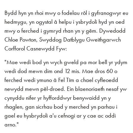
Bydd hyn yn rhoi mwy o fodelau rôl i gyfranogwyr eu
hedmygu, yn ogystal â helpu i ysbrydoli hyd yn oed
mwy o ferched i gymryd rhan yn y gêm. Dywedodd
Chloe Powton, Swyddog Datblygu Gweithgarwch
Corfforol Casnewydd Fyw:
"Mae wedi bod yn wych gweld pa mor bell yr ydym
wedi dod mewn dim ond 12 mis. Mae dros 60 o
ferched wedi ymuno â Fel Tîm a chael cyfleoedd
newydd mewn pêl-droed. Ein blaenoriaeth nesaf yw
cynyddu nifer yr hyfforddwyr benywaidd yn y
rhaglen, gan sicrhau bod y merched yn parhau i
gael eu hysbrydoli a'u cefnogi ar y cae ac oddi
arno."