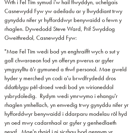
Wrth i Fel Tîm symud i'w hail flwyddyn, uchelgais
Casnewydd Fyw yw adeiladu ar y llwyddiant trwy
gynyddu nifer yr hyfforddwyr benywaidd o fewn y
rhaglen. Dywedodd Steve Ward, Prif Swyddog
Gweithredol, Casnewydd Fyw:
"Mae Fel Tîm wedi bod yn enghraifft wych o sut y
gall chwaraeon fod yn offeryn pwerus ar gyfer
ymgysylltu â'r gymuned a thwf personol. Mae gweld
hyder y merched yn codi a'u brwdfrydedd dros
ddatblygu pêl-droed wedi bod yn wirioneddol
ysbrydoledig. Rydym wedi ymrwymo i ehangu'r
rhaglen ymhellach, yn enwedig trwy gynyddu nifer yr
hyfforddwyr benywaidd i ddarparu modelau rôl hyd
yn oed mwy cadarnhaol ar gyfer y genhedlaeth
nesaf. Mae'n rhaid i ni sicrhau bod gennym yr