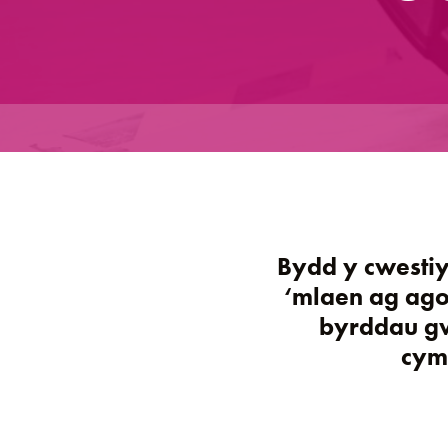
Bydd y cwestiy
‘mlaen ag ago
byrddau gw
cym