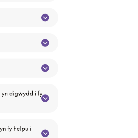
yn digwydd i fy
n fy helpu i