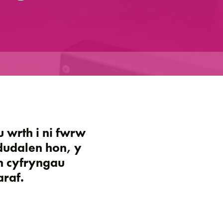
 wrth i ni fwrw
dudalen hon, y
n cyfryngau
raf.