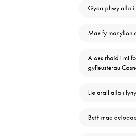
Gyda phwy alla i
Mae fy manylion c
A oes rhaid i mi f
gyfleusterau Cas
Lle arall alla i 
Beth mae aelodae