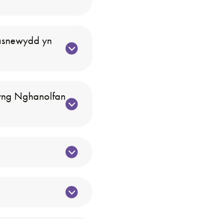
Casnewydd yn
 yng Nghanolfan