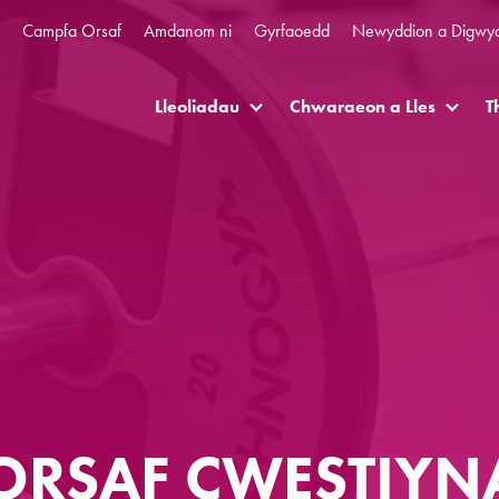
Campfa Orsaf
Amdanom ni
Gyrfaoedd
Newyddion a Digwy
Lleoliadau
Chwaraeon a Lles
T
ORSAF CWESTIYN