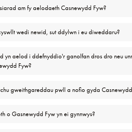
 siarad am fy aelodaeth Casnewydd Fyw?
yswllt wedi newid, sut ddylwn i eu diweddaru?
od yn aelod i ddefnyddio'r ganolfan dros dro neu un
newydd Fyw?
fynychu gweithgareddau pwll a nofio gyda Casnewyd
th o Gasnewydd Fyw yn ei gynnwys?