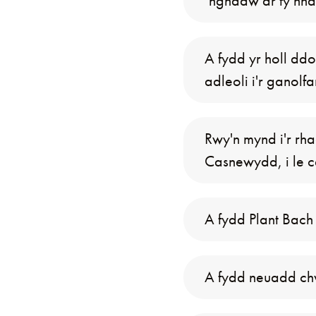
‘nghadw ar fy nhai
A fydd yr holl d
adleoli i'r ganolf
Rwy'n mynd i'r rh
Casnewydd, i le ca
A fydd Plant Bach
A fydd neuadd ch