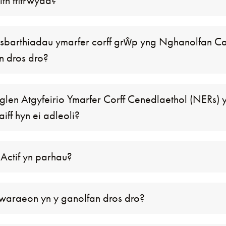
th ffitrwydd?
dosbarthiadau ymarfer corff grŵp yng Nghanolfan 
an dros dro?
aglen Atgyfeirio Ymarfer Corff Cenedlaethol (NERs)
iff hyn ei adleoli?
 Actif yn parhau?
waraeon yn y ganolfan dros dro?