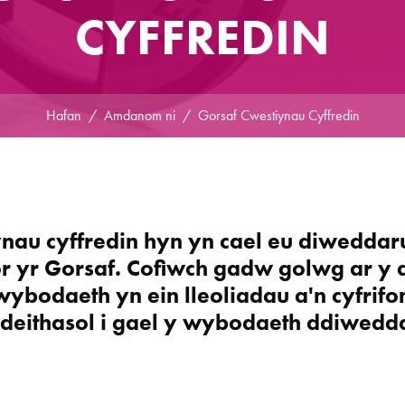
CYFFREDIN
Hafan
Amdanom ni
Gorsaf Cwestiynau Cyffredin
nau cyffredin hyn yn cael eu diweddaru
r yr Gorsaf. Cofiwch gadw golwg ar y 
ybodaeth yn ein lleoliadau a'n cyfrifo
deithasol i gael y wybodaeth ddiwedda