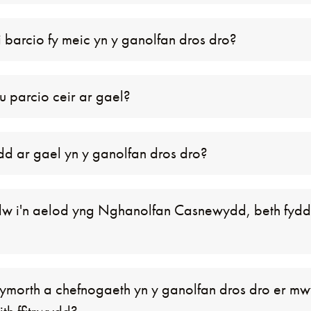
i barcio fy meic yn y ganolfan dros dro?
u parcio ceir ar gael?
dd ar gael yn y ganolfan dros dro?
dw i'n aelod yng Nghanolfan Casnewydd, beth fydd 
cymorth a chefnogaeth yn y ganolfan dros dro er mwy