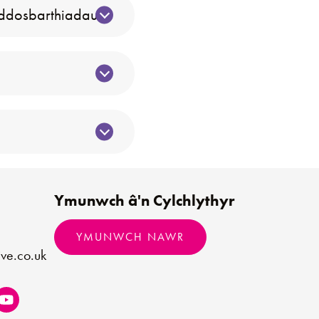
 ddosbarthiadau?
Ymunwch â'n Cylchlythyr
YMUNWCH NAWR
ve.co.uk