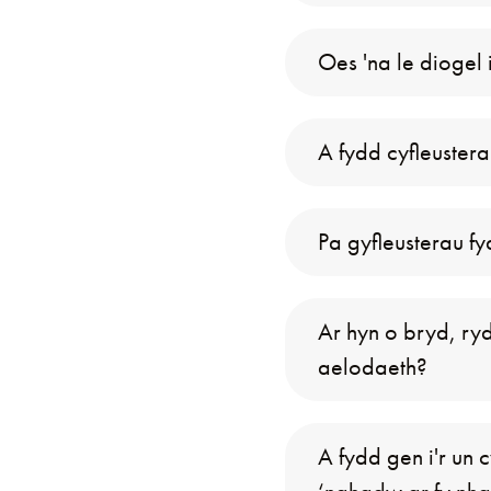
Oes 'na le diogel 
A fydd cyfleustera
Pa gyfleusterau fy
Ar hyn o bryd, ry
aelodaeth?
A fydd gen i'r un 