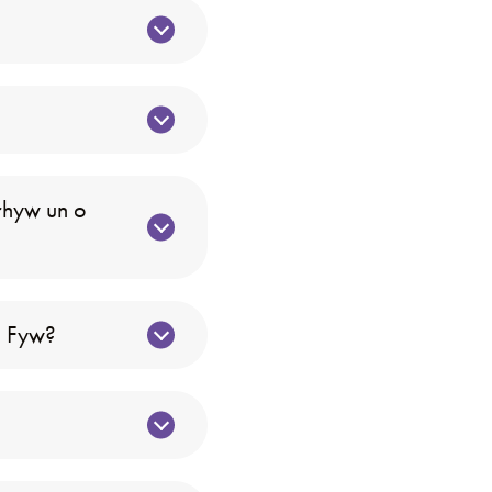
rhyw un o
d Fyw?