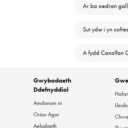
Ar ba oedran gall
Sut ydw i yn cofre
A fydd Canolfan C
Gwybodaeth
Gwe
Ddefnyddiol
Hafa
Amdanom ni
Lleol
Oriau Agor
Chwar
Aelodaeth