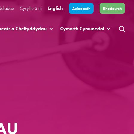
ddiadau
Cysylltu â ni
English
Aelodaeth
Rhoddwch
heatr a Chelfyddydau
Cymorth Cymunedol
AU