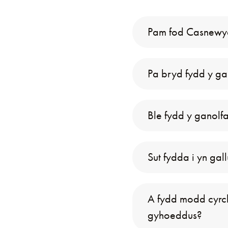
Pam fod Casnewyd
Pa bryd fydd y ga
Ble fydd y ganolf
Sut fydda i yn gal
A fydd modd cyrch
gyhoeddus?