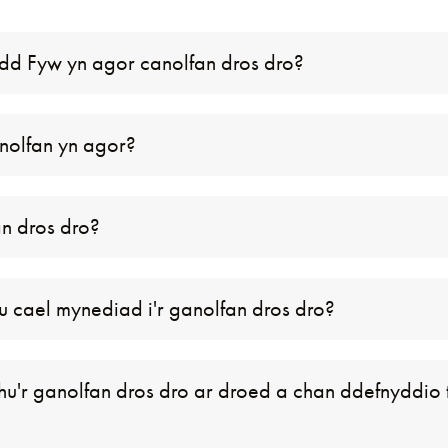
d Fyw yn agor canolfan dros dro?
nolfan yn agor?
an dros dro?
lu cael mynediad i'r ganolfan dros dro?
u'r ganolfan dros dro ar droed a chan ddefnyddio t