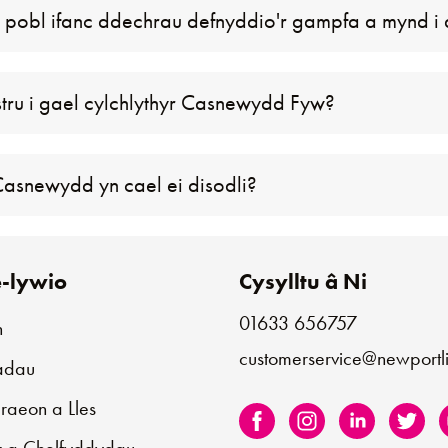
 pobl ifanc ddechrau defnyddio'r gampfa a mynd i
stru i gael cylchlythyr Casnewydd Fyw?
asnewydd yn cael ei disodli?
-lywio
Cysylltu â Ni
01633 656757
n
customerservice@newportli
iadau
aeon a Lles