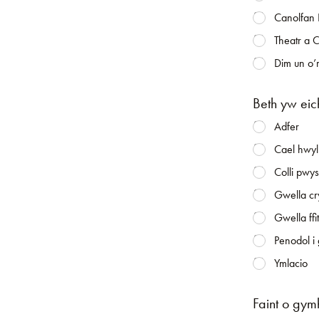
Canolfan 
Theatr a 
Dim un o’r
Beth yw eic
Adfer
Cael hwyl
Colli pwy
Gwella cr
Gwella ff
Penodol i
Ymlacio
Faint o gym