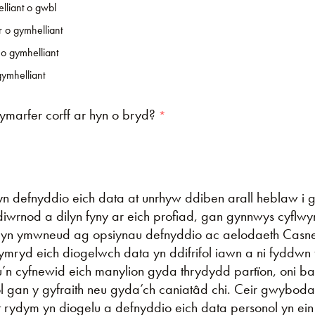
lliant o gwbl
 o gymhelliant
o gymhelliant
ymhelliant
 ymarfer corff ar hyn o bryd?
n defnyddio eich data at unrhyw ddiben arall heblaw i 
diwrnod a dilyn fyny ar eich profiad, gan gynnwys cyflwy
yn ymwneud ag opsiynau defnyddio ac aelodaeth Casn
mryd eich diogelwch data yn ddifrifol iawn a ni fyddwn 
’n cyfnewid eich manylion gyda thrydydd partïon, oni ba
l gan y gyfraith neu gyda’ch caniatâd chi. Ceir gwyboda
t rydym yn diogelu a defnyddio eich data personol yn ein 