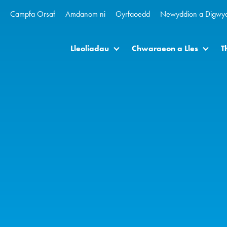
Campfa Orsaf
Amdanom ni
Gyrfaoedd
Newyddion a Digwy
Lleoliadau
Chwaraeon a Lles
T