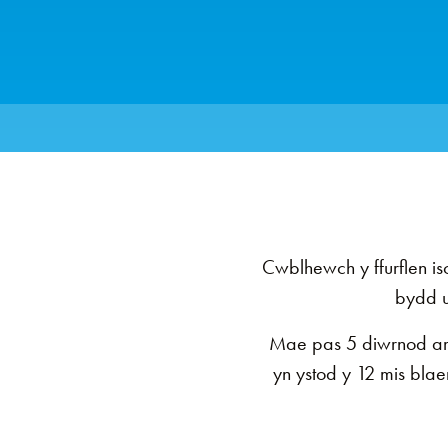
Cwblhewch y ffurflen 
bydd u
Mae pas 5 diwrnod am
yn ystod y 12 mis bla