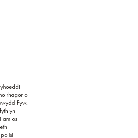
gyhoeddi
no rhagor o
ewydd Fyw.
fyth yn
i am os
eth
polisi