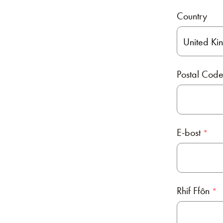
Country
Postal Cod
E-bost
Rhif Ffôn