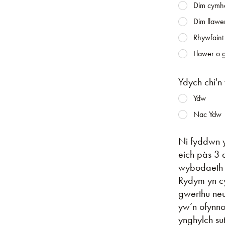
Dim cymhe
Dim llawer
Rhywfaint 
Llawer o g
Ydych chi'n
Ydw
Nac Ydw
Ni fyddwn y
eich pàs 3 
wybodaeth 
Rydym yn cy
gwerthu neu
yw’n ofynno
ynghylch su