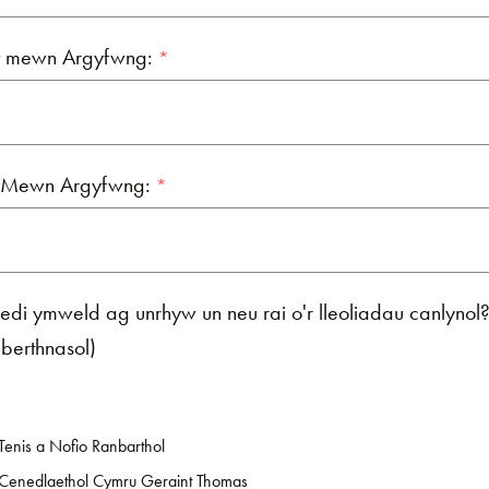
t mewn Argyfwng:
lt Mewn Argyfwng:
edi ymweld ag unrhyw un neu rai o'r lleoliadau canlynol?
 berthnasol)
Tenis a Nofio Ranbarthol
Cenedlaethol Cymru Geraint Thomas