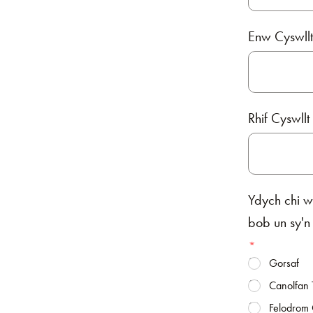
Enw Cyswll
Rhif Cyswl
Ydych chi w
bob un sy'n
Gorsaf
Canolfan 
Felodrom 