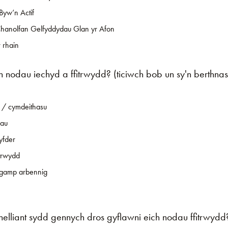
Byw’n Actif
Chanolfan Gelfyddydau Glan yr Afon
 rhain
h nodau iechyd a ffitrwydd? (ticiwch bob un sy'n berthnas
 / cymdeithasu
sau
yfder
itrwydd
 gamp arbennig
helliant sydd gennych dros gyflawni eich nodau ffitrwydd