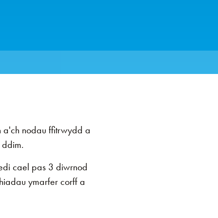
a'ch nodau ffitrwydd a
m ddim.
di cael pas 3 diwrnod
hiadau ymarfer corff a