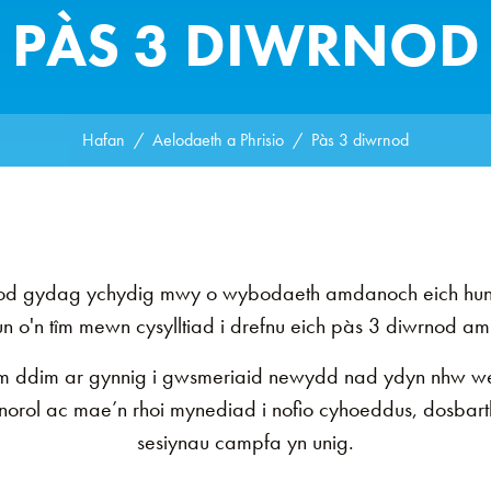
PÀS 3 DIWRNOD
Hafan
Aelodaeth a Phrisio
Pàs 3 diwrnod
isod gydag ychydig mwy o wybodaeth amdanoch eich hun 
n o'n tîm mewn cysylltiad i drefnu eich pàs 3 diwrnod a
 ddim ar gynnig i gwsmeriaid newydd nad ydyn nhw we
enorol ac mae’n rhoi mynediad i nofio cyhoeddus, dosbart
sesiynau campfa yn unig.