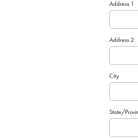
Address 1
Address 2
City
State/Provi