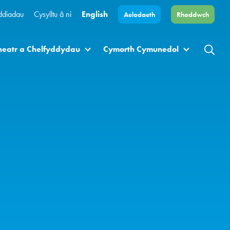
ddiadau
Cysylltu â ni
English
Aelodaeth
Rhoddwch
heatr a Chelfyddydau
Cymorth Cymunedol