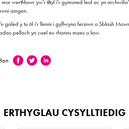
or werthfawr yw'r ŵyl i'r gymuned leol ac yn archwilio'
lawni amgen.
n galed y tu ôl i'r llenni i gyflwyno fersiwn o Sblash Ma
adau pellach yn cael eu rhannu maes o law.
 Hon
ERTHYGLAU CYSYLLTIEDIG