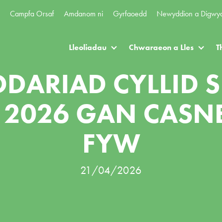
Campfa Orsaf
Amdanom ni
Gyrfaoedd
Newyddion a Digwy
Lleoliadau
Chwaraeon a Lles
T
DARIAD CYLLID 
2026 GAN CAS
FYW
21/04/2026