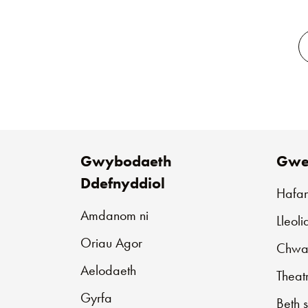
Gwybodaeth
Gwe
Ddefnyddiol
Hafa
Amdanom ni
Lleol
Oriau Agor
Chwar
Aelodaeth
Theat
Gyrfa
Beth 