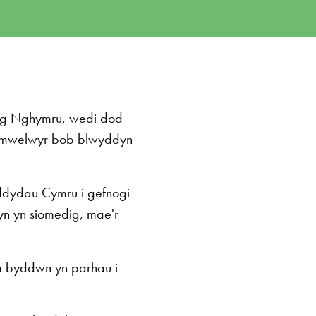
ng Nghymru, wedi dod
 ymwelwyr bob blwyddyn
ddydau Cymru i gefnogi
n yn siomedig, mae'r
a byddwn yn parhau i