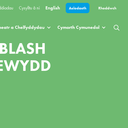
ddiadau
Cysylltu â ni
English
Aelodaeth
Rhoddwch
heatr a Chelfyddydau
Cymorth Cymunedol
SBLASH
NEWYDD