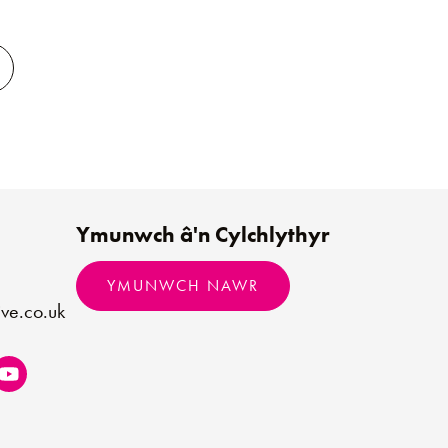
Ymunwch â'n Cylchlythyr
YMUNWCH NAWR
ve.co.uk