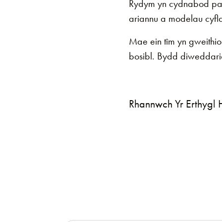
Rydym yn cydnabod pa m
ariannu a modelau cyf
Mae ein tîm yn gweithio'
bosibl. Bydd diweddari
Rhannwch Yr Erthygl