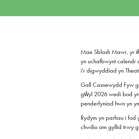
Mae Sblash Mawr, yr ŵ
yn uchafbwynt calendr
i'r digwyddiad yn Thea
Gall Casnewydd Fyw ga
gŵyl 2026 wedi bod yn 
penderfyniad hwn yn 
Rydym yn parhau i fod
chwilio am gyllid trwy 