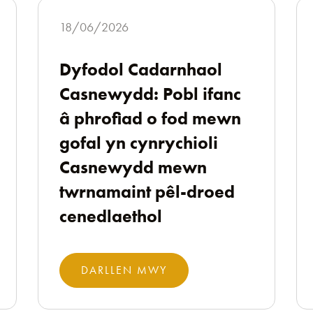
18/06/2026
Dyfodol Cadarnhaol
Casnewydd: Pobl ifanc
â phrofiad o fod mewn
gofal yn cynrychioli
Casnewydd mewn
twrnamaint pêl-droed
cenedlaethol
DARLLEN MWY