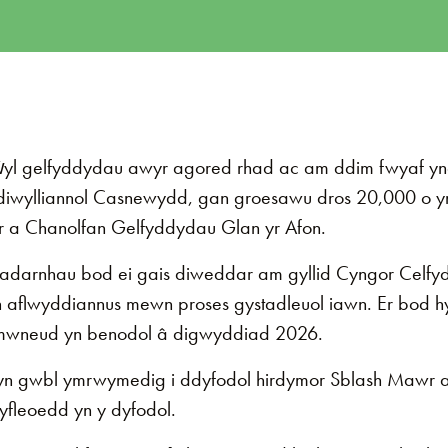
yl gelfyddydau awyr agored rhad ac am ddim fwyaf y
 diwylliannol Casnewydd, gan groesawu dros 20,000 o
tr a Chanolfan Gelfyddydau Glan yr Afon.
darnhau bod ei gais diweddar am gyllid Cyngor Celfy
aflwyddiannus mewn proses gystadleuol iawn. Er bod hy
ymwneud yn benodol â digwyddiad 2026.
 yn gwbl ymrwymedig i ddyfodol hirdymor Sblash Mawr 
gyfleoedd yn y dyfodol.