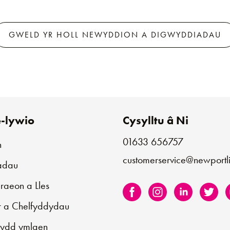
GWELD YR HOLL NEWYDDION A DIGWYDDIADAU
-lywio
Cysylltu â Ni
01633 656757
n
customerservice@newportli
iadau
aeon a Lles
r a Chelfyddydau
sydd ymlaen