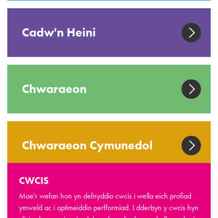
Cadw'n Heini
Chwaraeon
Chwaraeon Cymunedol
CWCIS
Cymorth Cymunedol Ar-
Mae'r wefan hon yn defnyddio cwcis i wella eich profiad
lein
ymweld ac i optimeiddio perfformiad. I dderbyn y cwcis hyn