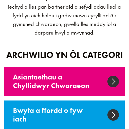
iechyd a lles gan bartneriaid a sefydliadau lleol a
fydd yn eich helpu i gadw mewn cysylltiad â'r
gymuned chwaraeon, gwella lles meddyliol a
darparu hwyl a mwynhad.
ARCHWILIO YN ÔL CATEGORI
Asiantaethau a
Chyllidwyr Chwaraeon
Bwyta a ffordd o fyw
iach