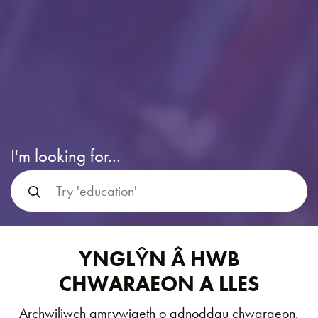
I'm looking for...
YNGLŶN Â HWB
CHWARAEON A LLES
Archwiliwch amrywiaeth o adnoddau chwaraeon,