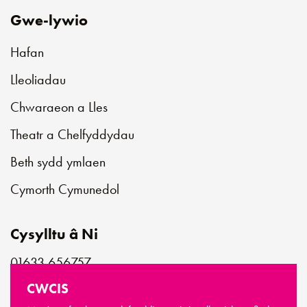
Gwe-lywio
Hafan
Lleoliadau
Chwaraeon a Lles
Theatr a Chelfyddydau
Beth sydd ymlaen
Cymorth Cymunedol
Cysylltu â Ni
01633 656757
customerservice@newportlive.co.uk
CWCIS