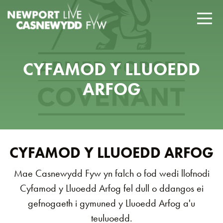
CYFAMOD Y LLUOEDD
ARFOG
CYFAMOD Y LLUOEDD ARFOG
Mae Casnewydd Fyw yn falch o fod wedi llofnodi
Cyfamod y Lluoedd Arfog fel dull o ddangos ei
gefnogaeth i gymuned y Lluoedd Arfog a'u
teuluoedd.