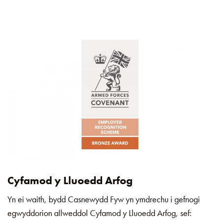
Cyfamod y Lluoedd Arfog
Yn ei waith, bydd Casnewydd Fyw yn ymdrechu i gefnogi
egwyddorion allweddol Cyfamod y Lluoedd Arfog, sef: