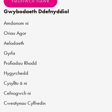
YMUNWCH NAWR
Gwybodaeth Ddefnyddiol
Amdanom ni
Oriau Agor
Aelodaeth
Gyrfa
Profiadau Rhodd
Hygyrchedd
Cysylltu â ni
Cefnogwch ni
Cwestiynau Cyffredin