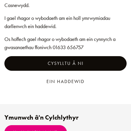
Casnewydd.
I gael rhagor o wybodaeth am ein holl ymrwymiadau
darllenwch ein haddewid.
Os hoffech gael rhagor o wybodaeth am ein cynnyrch a
gwasanaethau ffoniwch 01633 656757
CYSYLLTU Â NI
EIN HADDEWID
Ymunwch â'n Cylchlythyr