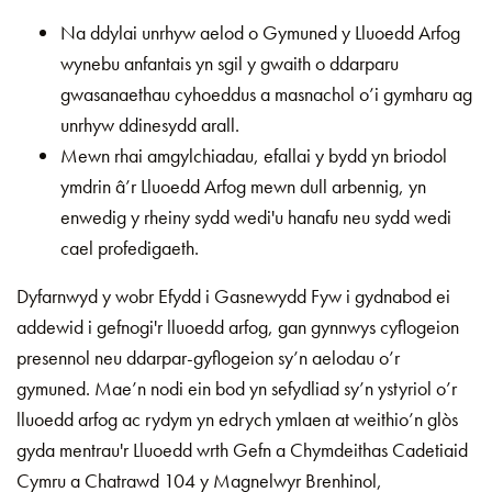
Na ddylai unrhyw aelod o Gymuned y Lluoedd Arfog
wynebu anfantais yn sgil y gwaith o ddarparu
gwasanaethau cyhoeddus a masnachol o’i gymharu ag
unrhyw ddinesydd arall.
Mewn rhai amgylchiadau, efallai y bydd yn briodol
ymdrin â’r Lluoedd Arfog mewn dull arbennig, yn
enwedig y rheiny sydd wedi'u hanafu neu sydd wedi
cael profedigaeth.
Dyfarnwyd y wobr Efydd i Gasnewydd Fyw i gydnabod ei
addewid i gefnogi'r lluoedd arfog, gan gynnwys cyflogeion
presennol neu ddarpar-gyflogeion sy’n aelodau o’r
gymuned. Mae’n nodi ein bod yn sefydliad sy’n ystyriol o’r
lluoedd arfog ac rydym yn edrych ymlaen at weithio’n glòs
gyda mentrau'r Lluoedd wrth Gefn a Chymdeithas Cadetiaid
Cymru a Chatrawd 104 y Magnelwyr Brenhinol,